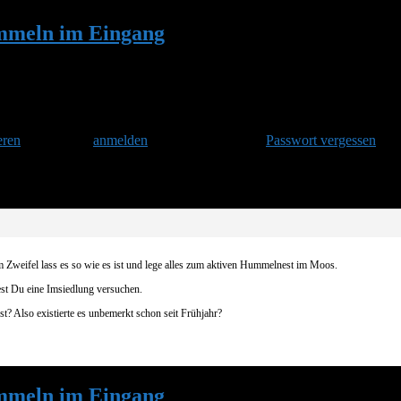
mmeln im Eingang
•
Antwort auf: Viele Hu
eren
und danach
anmelden
. Oder hast Du Dein
Passwort vergessen
?
Im Zweifel lass es so wie es ist und lege alles zum aktiven Hummelnest im Moos.
t Du eine Imsiedlung versuchen.
t? Also existierte es unbemerkt schon seit Frühjahr?
mmeln im Eingang
•
Antwort auf: Viele Hu