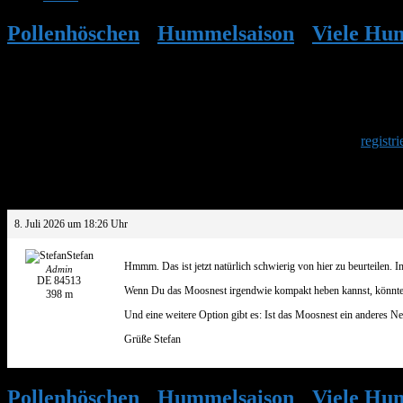
Pollenhöschen
•
Hummelsaison
•
Viele Hu
Herzlich Willkommen
Um am Hummelforum teilzunehmen musst Du Dich einmalig
registri
Antwort auf: Viele Hummeln im Eingang
8. Juli 2026 um 18:26 Uhr
Stefan
Hmmm. Das ist jetzt natürlich schwierig von hier zu beurteilen. 
Admin
DE 84513
Wenn Du das Moosnest irgendwie kompakt heben kannst, könntes
398 m
Und eine weitere Option gibt es: Ist das Moosnest ein anderes Nes
Grüße Stefan
Pollenhöschen
•
Hummelsaison
•
Viele Hu