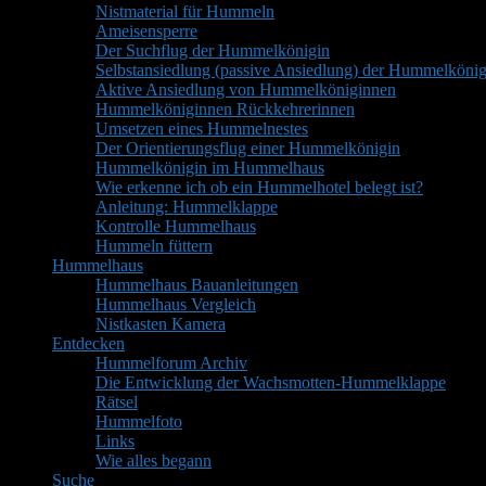
Nistmaterial für Hummeln
Ameisensperre
Der Suchflug der Hummelkönigin
Selbstansiedlung (passive Ansiedlung) der Hummelkönig
Aktive Ansiedlung von Hummelköniginnen
Hummelköniginnen Rückkehrerinnen
Umsetzen eines Hummelnestes
Der Orientierungsflug einer Hummelkönigin
Hummelkönigin im Hummelhaus
Wie erkenne ich ob ein Hummelhotel belegt ist?
Anleitung: Hummelklappe
Kontrolle Hummelhaus
Hummeln füttern
Hummelhaus
Hummelhaus Bauanleitungen
Hummelhaus Vergleich
Nistkasten Kamera
Entdecken
Hummelforum Archiv
Die Entwicklung der Wachsmotten-Hummelklappe
Rätsel
Hummelfoto
Links
Wie alles begann
Suche