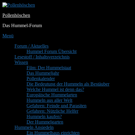
Zum
Inhalt
Pollenhöschen
springen
Das Hummel-Forum
Menü
Primäres
Forum / Aktuelles
Hummel Forum Übersicht
Menü
Lesestoff / Inhaltsverzeichnis
Wissen
Film: Der Hummelstaat
Das Hummeljahr
Pollenkalender
Die Bedeutung der Hummeln als Bestäuber
Welche Hummel ist denn das?
Europäische Hummelarten
Hummeln aus aller Welt
Gefahren: Feinde und Parasiten
Gefahren: Nützliche Helfer
Hummeln kaufen?
Der Hummelgarten
Hummeln Ansiedeln
Ein Hummelhaus einrichten