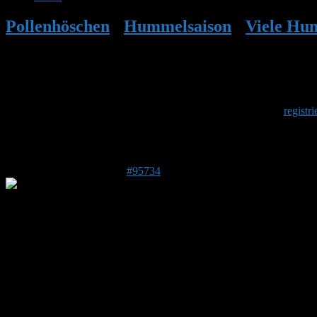
Pollenhöschen
•
Hummelsaison
•
Viele Hu
Herzlich Willkommen
Um am Hummelforum teilzunehmen musst Du Dich einmalig
registri
Antwort auf: Viele Hummeln im Eingang
8. Juli 2026 um 17:31 Uhr
#95734
Susi
Forenmitglied
Beitragsersteller
DE 79802
488
Hallo Stefan, anbei sende ich dir nochmal Bilder. Es scheint dass 
sie den Weg ins Nest finden. Aber es sieht so aus als ob das nicht kl
Foto/Video: