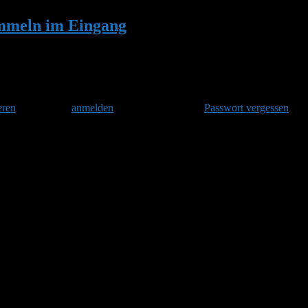
mmeln im Eingang
•
Antwort auf: Viele Hu
eren
und danach
anmelden
. Oder hast Du Dein
Passwort vergessen
?
die Hummeln in dem Mooshaufen ein neues Nest gebaut haben. Die drei 
appt. Was soll ich machen, einen Eingang habe ich jetzt gesehen. Gruss S