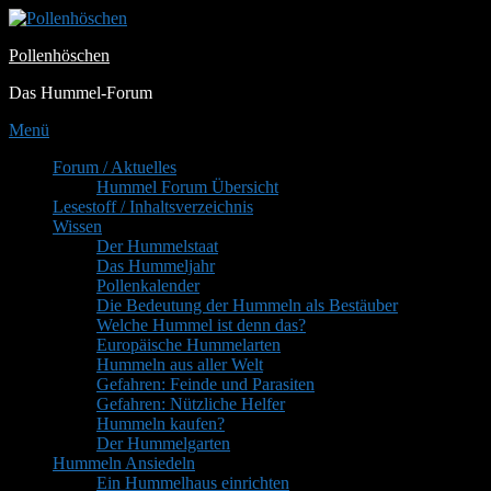
Zum
Inhalt
Pollenhöschen
springen
Das Hummel-Forum
Menü
Primäres
Forum / Aktuelles
Hummel Forum Übersicht
Menü
Lesestoff / Inhaltsverzeichnis
Wissen
Der Hummelstaat
Das Hummeljahr
Pollenkalender
Die Bedeutung der Hummeln als Bestäuber
Welche Hummel ist denn das?
Europäische Hummelarten
Hummeln aus aller Welt
Gefahren: Feinde und Parasiten
Gefahren: Nützliche Helfer
Hummeln kaufen?
Der Hummelgarten
Hummeln Ansiedeln
Ein Hummelhaus einrichten