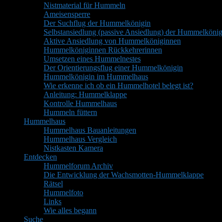
Nistmaterial für Hummeln
Ameisensperre
Der Suchflug der Hummelkönigin
Selbstansiedlung (passive Ansiedlung) der Hummelkönig
Aktive Ansiedlung von Hummelköniginnen
Hummelköniginnen Rückkehrerinnen
Umsetzen eines Hummelnestes
Der Orientierungsflug einer Hummelkönigin
Hummelkönigin im Hummelhaus
Wie erkenne ich ob ein Hummelhotel belegt ist?
Anleitung: Hummelklappe
Kontrolle Hummelhaus
Hummeln füttern
Hummelhaus
Hummelhaus Bauanleitungen
Hummelhaus Vergleich
Nistkasten Kamera
Entdecken
Hummelforum Archiv
Die Entwicklung der Wachsmotten-Hummelklappe
Rätsel
Hummelfoto
Links
Wie alles begann
Suche