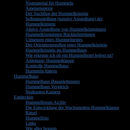
Nistmaterial für Hummeln
Ameisensperre
Der Suchflug der Hummelkönigin
Selbstansiedlung (passive Ansiedlung) der
Hummelkönigin
Aktive Ansiedlung von Hummelköniginnen
Hummelköniginnen Rückkehrerinnen
Umsetzen eines Hummelnestes
Der Orientierungsflug einer Hummelkönigin
Hummelkönigin im Hummelhaus
Wie erkenne ich ob ein Hummelhotel belegt ist?
Anleitung: Hummelklappe
Kontrolle Hummelhaus
Hummeln füttern
Hummelhaus
Hummelhaus Bauanleitungen
Hummelhaus Vergleich
Nistkasten Kamera
Entdecken
Hummelforum Archiv
Die Entwicklung der Wachsmotten-Hummelklappe
Rätsel
Hummelfoto
Links
Wie alles begann