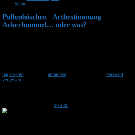
Suche
Pollenhöschen
•
Artbestimmung
•
Ackerhummel… oder was?
•
Antwort auf:
Ackerhummel… oder was?
Herzlich Willkommen
Um am Hummelforum teilzunehmen musst Du Dich einmalig
registrieren
und danach
anmelden
. Oder hast Du Dein
Passwort
vergessen
?
Antwort auf: Ackerhummel… oder was?
7. Juli 2026 um 17:51 Uhr
#95685
CorneliaH
Forenmitglied
Beitragsersteller