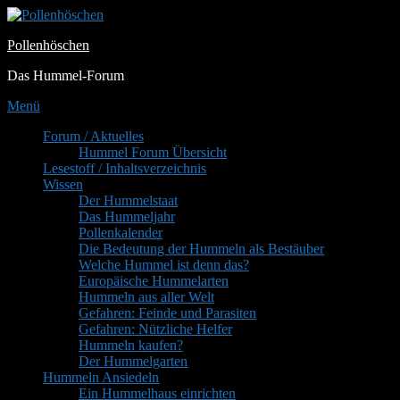
Zum
Inhalt
Pollenhöschen
springen
Das Hummel-Forum
Menü
Primäres
Forum / Aktuelles
Hummel Forum Übersicht
Menü
Lesestoff / Inhaltsverzeichnis
Wissen
Der Hummelstaat
Das Hummeljahr
Pollenkalender
Die Bedeutung der Hummeln als Bestäuber
Welche Hummel ist denn das?
Europäische Hummelarten
Hummeln aus aller Welt
Gefahren: Feinde und Parasiten
Gefahren: Nützliche Helfer
Hummeln kaufen?
Der Hummelgarten
Hummeln Ansiedeln
Ein Hummelhaus einrichten