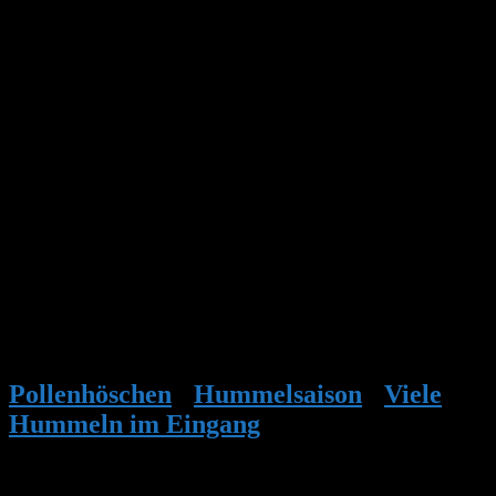
488
Hallo ich nochmal, ich habe heute nochmal geschaut und es flogen
noch Hummeln, aber sie sind nicht ins Haus sondern eher darunter.
Deshalb habe ich jetzt das Haus nochmal aufgemacht und
nachgesehen ob was darin ist.Es waren noch 2 bis 3 Hummeln darin
. Der Eingangsschlauch hängt etwas über dem Nest. Finden die
Hummeln so den Ausgang?
Gruss Susi
Foto/Video:
Pollenhöschen
•
Hummelsaison
•
Viele
Hummeln im Eingang
•
Antwort auf:
Viele Hummeln im Eingang