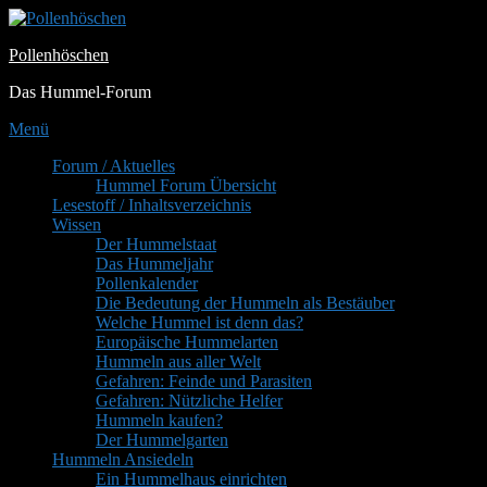
Zum
Inhalt
Pollenhöschen
springen
Das Hummel-Forum
Menü
Primäres
Forum / Aktuelles
Hummel Forum Übersicht
Menü
Lesestoff / Inhaltsverzeichnis
Wissen
Der Hummelstaat
Das Hummeljahr
Pollenkalender
Die Bedeutung der Hummeln als Bestäuber
Welche Hummel ist denn das?
Europäische Hummelarten
Hummeln aus aller Welt
Gefahren: Feinde und Parasiten
Gefahren: Nützliche Helfer
Hummeln kaufen?
Der Hummelgarten
Hummeln Ansiedeln
Ein Hummelhaus einrichten