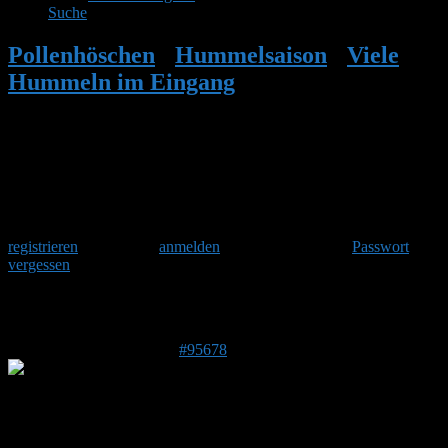
Suche
Pollenhöschen
•
Hummelsaison
•
Viele
Hummeln im Eingang
•
Antwort auf:
Viele Hummeln im Eingang
Herzlich Willkommen
Um am Hummelforum teilzunehmen musst Du Dich einmalig
registrieren
und danach
anmelden
. Oder hast Du Dein
Passwort
vergessen
?
Antwort auf: Viele Hummeln im Eingang
7. Juli 2026 um 17:30 Uhr
#95678
Susi
Forenmitglied
Beitragsersteller
DE 79802