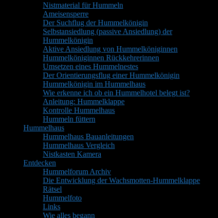
Nistmaterial für Hummeln
Ameisensperre
Der Suchflug der Hummelkönigin
Selbstansiedlung (passive Ansiedlung) der
Hummelkönigin
Aktive Ansiedlung von Hummelköniginnen
Hummelköniginnen Rückkehrerinnen
Umsetzen eines Hummelnestes
Der Orientierungsflug einer Hummelkönigin
Hummelkönigin im Hummelhaus
Wie erkenne ich ob ein Hummelhotel belegt ist?
Anleitung: Hummelklappe
Kontrolle Hummelhaus
Hummeln füttern
Hummelhaus
Hummelhaus Bauanleitungen
Hummelhaus Vergleich
Nistkasten Kamera
Entdecken
Hummelforum Archiv
Die Entwicklung der Wachsmotten-Hummelklappe
Rätsel
Hummelfoto
Links
Wie alles begann