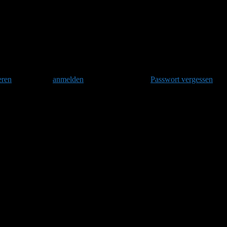
wort auf: Hornissen
eren
und danach
anmelden
. Oder hast Du Dein
Passwort vergessen
?
ch, vermutlich die Okkupantin vom Wochenanfang. Der Flugbetrieb ist 
innen.