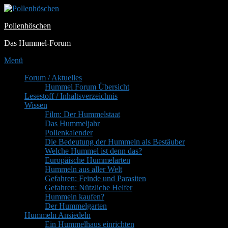
Zum
Inhalt
Pollenhöschen
springen
Das Hummel-Forum
Menü
Primäres
Forum / Aktuelles
Hummel Forum Übersicht
Menü
Lesestoff / Inhaltsverzeichnis
Wissen
Film: Der Hummelstaat
Das Hummeljahr
Pollenkalender
Die Bedeutung der Hummeln als Bestäuber
Welche Hummel ist denn das?
Europäische Hummelarten
Hummeln aus aller Welt
Gefahren: Feinde und Parasiten
Gefahren: Nützliche Helfer
Hummeln kaufen?
Der Hummelgarten
Hummeln Ansiedeln
Ein Hummelhaus einrichten