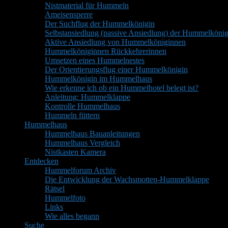
Nistmaterial für Hummeln
Ameisensperre
Der Suchflug der Hummelkönigin
Selbstansiedlung (passive Ansiedlung) der Hummelkönig
Aktive Ansiedlung von Hummelköniginnen
Hummelköniginnen Rückkehrerinnen
Umsetzen eines Hummelnestes
Der Orientierungsflug einer Hummelkönigin
Hummelkönigin im Hummelhaus
Wie erkenne ich ob ein Hummelhotel belegt ist?
Anleitung: Hummelklappe
Kontrolle Hummelhaus
Hummeln füttern
Hummelhaus
Hummelhaus Bauanleitungen
Hummelhaus Vergleich
Nistkasten Kamera
Entdecken
Hummelforum Archiv
Die Entwicklung der Wachsmotten-Hummelklappe
Rätsel
Hummelfoto
Links
Wie alles begann
Suche