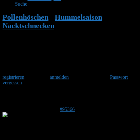
Suche
Pollenhöschen
•
Hummelsaison
•
Nacktschnecken
•
Antwort auf:
Nacktschnecken
Herzlich Willkommen
Um am Hummelforum teilzunehmen musst Du Dich einmalig
registrieren
und danach
anmelden
. Oder hast Du Dein
Passwort
vergessen
?
Antwort auf: Nacktschnecken
26. Juni 2026 um 15:33 Uhr
#95366
dwm
Forenmitglied
DE 83646
658 m