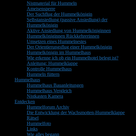
Nistmaterial für Hummeln
Ameisensperre
Der Suchflug der Hummelkönigin
Selbstansiedlung (passive Ansiedlung) der
Hummelkönigin
Aktive Ansiedlung von Hummelköniginnen
Hummelköniginnen Rückkehrerinnen
Umsetzen eines Hummelnestes
Der Orientierungsflug einer Hummelkönigin
Hummelkönigin im Hummelhaus
Wie erkenne ich ob ein Hummelhotel belegt ist?
Anleitung: Hummelklappe
Kontrolle Hummelhaus
Hummeln füttern
Hummelhaus
Hummelhaus Bauanleitungen
Hummelhaus Vergleich
Nistkasten Kamera
Entdecken
Hummelforum Archiv
Die Entwicklung der Wachsmotten-Hummelklappe
Rätsel
Hummelfoto
Links
Wie alles begann