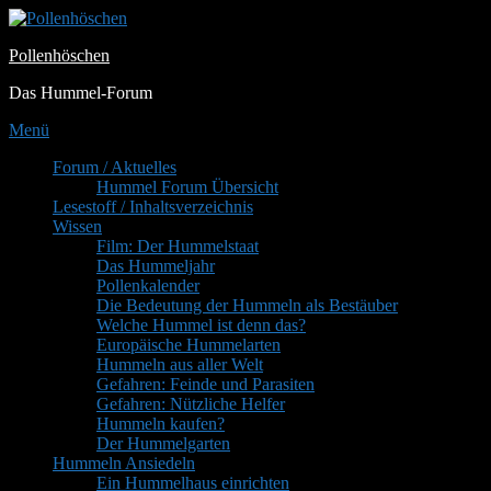
Zum
Inhalt
Pollenhöschen
springen
Das Hummel-Forum
Menü
Primäres
Forum / Aktuelles
Hummel Forum Übersicht
Menü
Lesestoff / Inhaltsverzeichnis
Wissen
Film: Der Hummelstaat
Das Hummeljahr
Pollenkalender
Die Bedeutung der Hummeln als Bestäuber
Welche Hummel ist denn das?
Europäische Hummelarten
Hummeln aus aller Welt
Gefahren: Feinde und Parasiten
Gefahren: Nützliche Helfer
Hummeln kaufen?
Der Hummelgarten
Hummeln Ansiedeln
Ein Hummelhaus einrichten