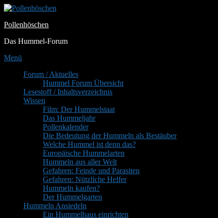
Zum
Inhalt
Pollenhöschen
springen
Das Hummel-Forum
Menü
Primäres
Forum / Aktuelles
Hummel Forum Übersicht
Menü
Lesestoff / Inhaltsverzeichnis
Wissen
Film: Der Hummelstaat
Das Hummeljahr
Pollenkalender
Die Bedeutung der Hummeln als Bestäuber
Welche Hummel ist denn das?
Europäische Hummelarten
Hummeln aus aller Welt
Gefahren: Feinde und Parasiten
Gefahren: Nützliche Helfer
Hummeln kaufen?
Der Hummelgarten
Hummeln Ansiedeln
Ein Hummelhaus einrichten