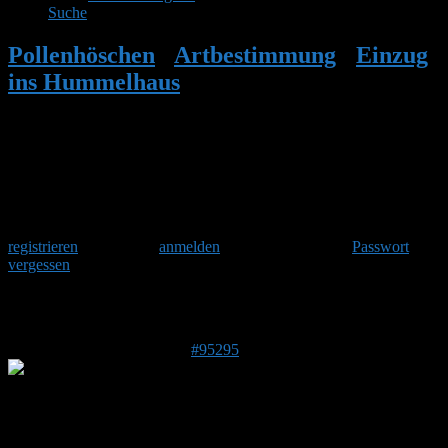
Suche
Pollenhöschen
•
Artbestimmung
•
Einzug
ins Hummelhaus
•
Antwort auf: Einzug
ins Hummelhaus
Herzlich Willkommen
Um am Hummelforum teilzunehmen musst Du Dich einmalig
registrieren
und danach
anmelden
. Oder hast Du Dein
Passwort
vergessen
?
Antwort auf: Einzug ins Hummelhaus
22. Juni 2026 um 00:12 Uhr
#95295
Marylou
Forenmitglied
DE 41363
61 m