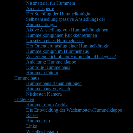
Nistmaterial für Hummeln
Ameisensperre
Der Suchflug der Hummelkönigin
Selbstansiedlung (passive Ansiedlung) der
Hummelkönigin
Aktive Ansiedlung von Hummelköniginnen
Hummelköniginnen Rückkehrerinnen
Umsetzen eines Hummelnestes
Der Orientierungsflug einer Hummelkönigin
Hummelkönigin im Hummelhaus
Wie erkenne ich ob ein Hummelhotel belegt ist?
Anleitung: Hummelklappe
Kontrolle Hummelhaus
Hummeln füttern
Hummelhaus
Hummelhaus Bauanleitungen
Hummelhaus Vergleich
Nistkasten Kamera
Entdecken
Hummelforum Archiv
Die Entwicklung der Wachsmotten-Hummelklappe
Rätsel
Hummelfoto
Links
Wie alles begann