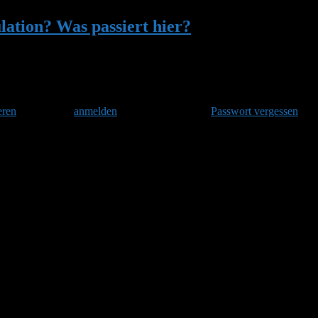
ation? Was passiert hier?
•
Antwort auf: Ü
eren
und danach
anmelden
. Oder hast Du Dein
Passwort vergessen
?
t hier?
t schon vorhersagen: Das wird nicht jedes Jahr so gut laufen, also dann 
ell!