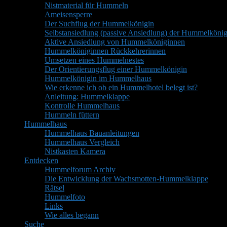
Nistmaterial für Hummeln
Ameisensperre
Der Suchflug der Hummelkönigin
Selbstansiedlung (passive Ansiedlung) der Hummelkönig
Aktive Ansiedlung von Hummelköniginnen
Hummelköniginnen Rückkehrerinnen
Umsetzen eines Hummelnestes
Der Orientierungsflug einer Hummelkönigin
Hummelkönigin im Hummelhaus
Wie erkenne ich ob ein Hummelhotel belegt ist?
Anleitung: Hummelklappe
Kontrolle Hummelhaus
Hummeln füttern
Hummelhaus
Hummelhaus Bauanleitungen
Hummelhaus Vergleich
Nistkasten Kamera
Entdecken
Hummelforum Archiv
Die Entwicklung der Wachsmotten-Hummelklappe
Rätsel
Hummelfoto
Links
Wie alles begann
Suche