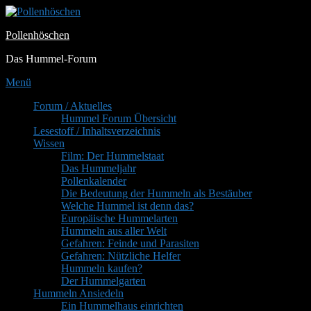
Zum
Inhalt
Pollenhöschen
springen
Das Hummel-Forum
Menü
Primäres
Forum / Aktuelles
Hummel Forum Übersicht
Menü
Lesestoff / Inhaltsverzeichnis
Wissen
Film: Der Hummelstaat
Das Hummeljahr
Pollenkalender
Die Bedeutung der Hummeln als Bestäuber
Welche Hummel ist denn das?
Europäische Hummelarten
Hummeln aus aller Welt
Gefahren: Feinde und Parasiten
Gefahren: Nützliche Helfer
Hummeln kaufen?
Der Hummelgarten
Hummeln Ansiedeln
Ein Hummelhaus einrichten