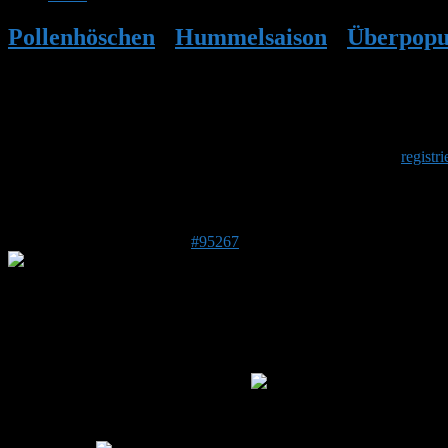
Pollenhöschen
•
Hummelsaison
•
Überpopul
Herzlich Willkommen
Um am Hummelforum teilzunehmen musst Du Dich einmalig
registri
Antwort auf: Überpopulation? Was passier
20. Juni 2026 um 12:46 Uhr
#95267
Stefan
Admin
DE 84513
398 m
Ja, das ist wirklich ein gutes und vorbildliches Nest! Da kann ich jetz
eigentlich nur weitere Hummelhäuser.
Viel Freude weiterhin beim Beobachten. Halte uns bitte weiterhin aktu