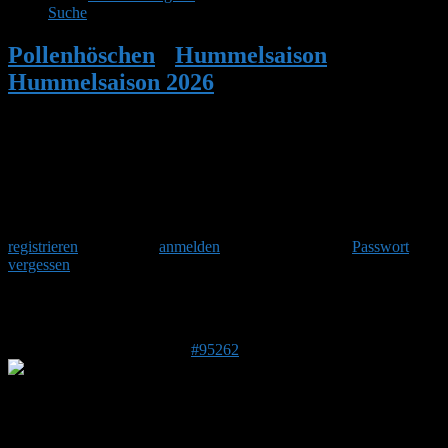
Suche
Pollenhöschen
•
Hummelsaison
•
Hummelsaison 2026
•
Antwort auf:
Hummelsaison 2026
Herzlich Willkommen
Um am Hummelforum teilzunehmen musst Du Dich einmalig
registrieren
und danach
anmelden
. Oder hast Du Dein
Passwort
vergessen
?
Antwort auf: Hummelsaison 2026
20. Juni 2026 um 12:00 Uhr
#95262
Karsten Grotstück
Forenmitglied
DE 34123
189