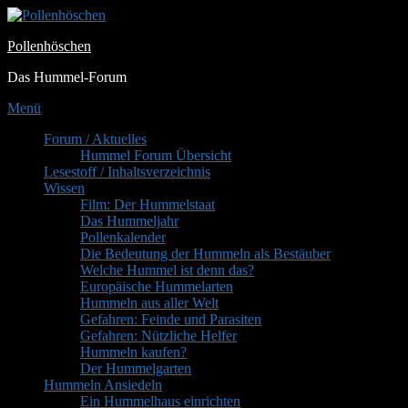
Zum
Inhalt
Pollenhöschen
springen
Das Hummel-Forum
Menü
Primäres
Forum / Aktuelles
Hummel Forum Übersicht
Menü
Lesestoff / Inhaltsverzeichnis
Wissen
Film: Der Hummelstaat
Das Hummeljahr
Pollenkalender
Die Bedeutung der Hummeln als Bestäuber
Welche Hummel ist denn das?
Europäische Hummelarten
Hummeln aus aller Welt
Gefahren: Feinde und Parasiten
Gefahren: Nützliche Helfer
Hummeln kaufen?
Der Hummelgarten
Hummeln Ansiedeln
Ein Hummelhaus einrichten