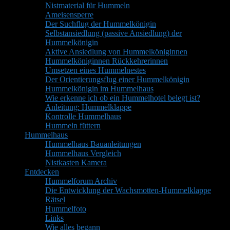
Nistmaterial für Hummeln
Ameisensperre
Der Suchflug der Hummelkönigin
Selbstansiedlung (passive Ansiedlung) der
Hummelkönigin
Aktive Ansiedlung von Hummelköniginnen
Hummelköniginnen Rückkehrerinnen
Umsetzen eines Hummelnestes
Der Orientierungsflug einer Hummelkönigin
Hummelkönigin im Hummelhaus
Wie erkenne ich ob ein Hummelhotel belegt ist?
Anleitung: Hummelklappe
Kontrolle Hummelhaus
Hummeln füttern
Hummelhaus
Hummelhaus Bauanleitungen
Hummelhaus Vergleich
Nistkasten Kamera
Entdecken
Hummelforum Archiv
Die Entwicklung der Wachsmotten-Hummelklappe
Rätsel
Hummelfoto
Links
Wie alles begann