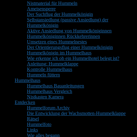
Nistmaterial für Hummeln
Ameisensperre
Der Suchflug der Hummelkönigin
Selbstansiedlung (passive Ansiedlung) der
Hummelkönigin
Aktive Ansiedlung von Hummelköniginnen
Hummelköniginnen Rückkehrerinnen
Umsetzen eines Hummelnestes
Der Orientierungsflug einer Hummelkönigin
Hummelkönigin im Hummelhaus
Wie erkenne ich ob ein Hummelhotel belegt ist?
Anleitung: Hummelklappe
Kontrolle Hummelhaus
Hummeln füttern
Hummelhaus
Hummelhaus Bauanleitungen
Hummelhaus Vergleich
Nistkasten Kamera
Entdecken
Hummelforum Archiv
Die Entwicklung der Wachsmotten-Hummelklappe
Rätsel
Hummelfoto
Links
Wie alles begann