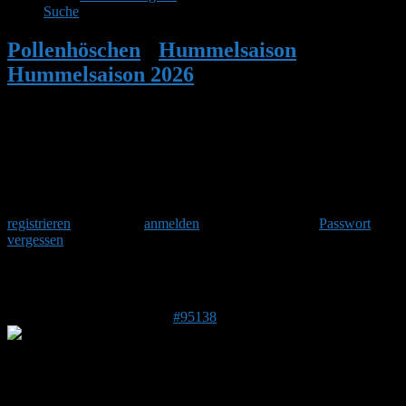
Suche
Pollenhöschen
•
Hummelsaison
•
Hummelsaison 2026
•
Antwort auf:
Hummelsaison 2026
Herzlich Willkommen
Um am Hummelforum teilzunehmen musst Du Dich einmalig
registrieren
und danach
anmelden
. Oder hast Du Dein
Passwort
vergessen
?
Antwort auf: Hummelsaison 2026
14. Juni 2026 um 16:29 Uhr
#95138
MarvinB
Forenmitglied