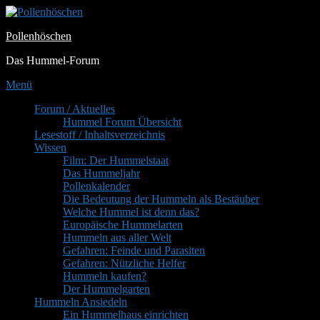
Zum
Inhalt
Pollenhöschen
springen
Das Hummel-Forum
Menü
Primäres
Forum / Aktuelles
Hummel Forum Übersicht
Menü
Lesestoff / Inhaltsverzeichnis
Wissen
Film: Der Hummelstaat
Das Hummeljahr
Pollenkalender
Die Bedeutung der Hummeln als Bestäuber
Welche Hummel ist denn das?
Europäische Hummelarten
Hummeln aus aller Welt
Gefahren: Feinde und Parasiten
Gefahren: Nützliche Helfer
Hummeln kaufen?
Der Hummelgarten
Hummeln Ansiedeln
Ein Hummelhaus einrichten