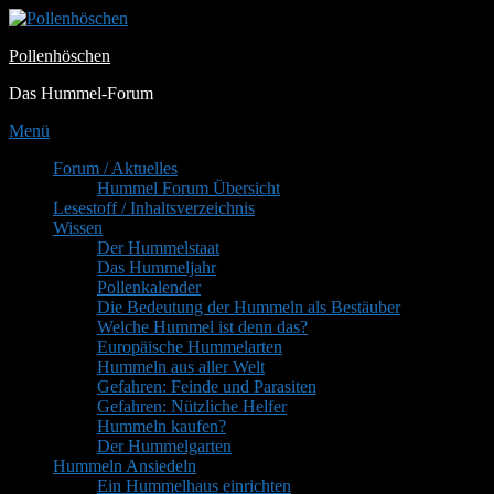
Zum
Inhalt
Pollenhöschen
springen
Das Hummel-Forum
Menü
Primäres
Forum / Aktuelles
Hummel Forum Übersicht
Menü
Lesestoff / Inhaltsverzeichnis
Wissen
Der Hummelstaat
Das Hummeljahr
Pollenkalender
Die Bedeutung der Hummeln als Bestäuber
Welche Hummel ist denn das?
Europäische Hummelarten
Hummeln aus aller Welt
Gefahren: Feinde und Parasiten
Gefahren: Nützliche Helfer
Hummeln kaufen?
Der Hummelgarten
Hummeln Ansiedeln
Ein Hummelhaus einrichten