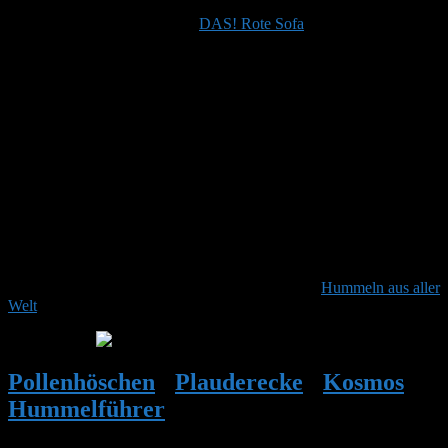
Dank Dir, hier der Link dazu:
DAS! Rote Sofa
Gut finde ich im TV-Beitrag die kritische Einordnung zu
Zuchthummeln, überhaupt die bodenständige und praxisorientierte
Sachkunde von Dr. Petrischak. Wie so oft beim ÖRR handelt es sich
aber eigentlich um eine Werbeveranstaltung, getarnt als
Informationssendung.
Nebenbei: Ich wusste gar nicht, dass es “Hummel-Influencer” gibt.
Vielleicht ist der Mann aus dem TV-Beitrag auch hier angemeldet?
Ich mag an dem Beitrag vieles, besonders wie er Kinder mit
einbindet und Faszination vermittelt. Nur die Kescher am Schluss
hätte man lieber weg gelassen.
Über Hummeln, die in extremen Klimazonen unterwegs sind,
kommt hier übrigens auch bald was in der Reihe:
Hummeln aus aller
Welt
.
Grüße Stefan
Pollenhöschen
•
Plauderecke
•
Kosmos
Hummelführer
•
Antwort auf: Kosmos
Hummelführer