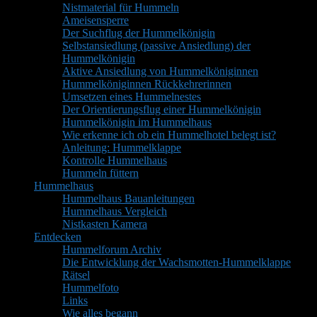
Nistmaterial für Hummeln
Ameisensperre
Der Suchflug der Hummelkönigin
Selbstansiedlung (passive Ansiedlung) der
Hummelkönigin
Aktive Ansiedlung von Hummelköniginnen
Hummelköniginnen Rückkehrerinnen
Umsetzen eines Hummelnestes
Der Orientierungsflug einer Hummelkönigin
Hummelkönigin im Hummelhaus
Wie erkenne ich ob ein Hummelhotel belegt ist?
Anleitung: Hummelklappe
Kontrolle Hummelhaus
Hummeln füttern
Hummelhaus
Hummelhaus Bauanleitungen
Hummelhaus Vergleich
Nistkasten Kamera
Entdecken
Hummelforum Archiv
Die Entwicklung der Wachsmotten-Hummelklappe
Rätsel
Hummelfoto
Links
Wie alles begann