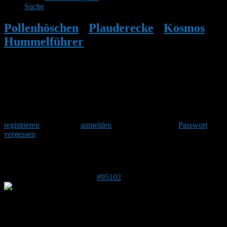
Suche
Pollenhöschen
•
Plauderecke
•
Kosmos
Hummelführer
•
Antwort auf: Kosmos
Hummelführer
Herzlich Willkommen
Um am Hummelforum teilzunehmen musst Du Dich einmalig
registrieren
und danach
anmelden
. Oder hast Du Dein
Passwort
vergessen
?
Antwort auf: Kosmos Hummelführer
13. Juni 2026 um 12:53 Uhr
#95102
Stefan
Admin
DE 84513
398 m