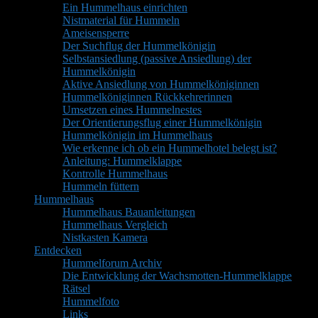
Ein Hummelhaus einrichten
Nistmaterial für Hummeln
Ameisensperre
Der Suchflug der Hummelkönigin
Selbstansiedlung (passive Ansiedlung) der
Hummelkönigin
Aktive Ansiedlung von Hummelköniginnen
Hummelköniginnen Rückkehrerinnen
Umsetzen eines Hummelnestes
Der Orientierungsflug einer Hummelkönigin
Hummelkönigin im Hummelhaus
Wie erkenne ich ob ein Hummelhotel belegt ist?
Anleitung: Hummelklappe
Kontrolle Hummelhaus
Hummeln füttern
Hummelhaus
Hummelhaus Bauanleitungen
Hummelhaus Vergleich
Nistkasten Kamera
Entdecken
Hummelforum Archiv
Die Entwicklung der Wachsmotten-Hummelklappe
Rätsel
Hummelfoto
Links