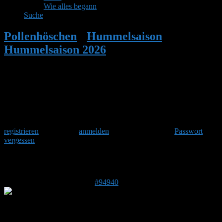
Wie alles begann
Suche
Pollenhöschen
•
Hummelsaison
•
Hummelsaison 2026
•
Antwort auf:
Hummelsaison 2026
Herzlich Willkommen
Um am Hummelforum teilzunehmen musst Du Dich einmalig
registrieren
und danach
anmelden
. Oder hast Du Dein
Passwort
vergessen
?
Antwort auf: Hummelsaison 2026
10. Juni 2026 um 14:02 Uhr
#94940
Stefan
Admin
DE 84513