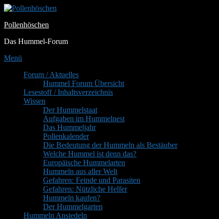
Zum
Inhalt
Pollenhöschen
springen
Das Hummel-Forum
Menü
Primäres
Forum / Aktuelles
Hummel Forum Übersicht
Menü
Lesestoff / Inhaltsverzeichnis
Wissen
Der Hummelstaat
Aufgaben im Hummelnest
Das Hummeljahr
Pollenkalender
Die Bedeutung der Hummeln als Bestäuber
Welche Hummel ist denn das?
Europäische Hummelarten
Hummeln aus aller Welt
Gefahren: Feinde und Parasiten
Gefahren: Nützliche Helfer
Hummeln kaufen?
Der Hummelgarten
Hummeln Ansiedeln