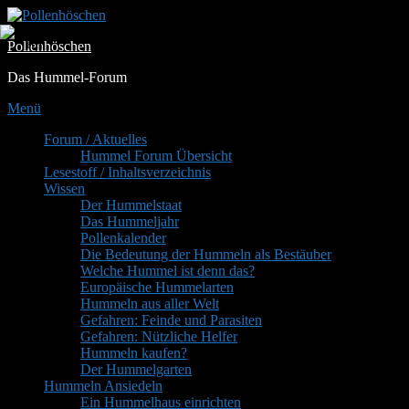
Zum
Inhalt
Pollenhöschen
springen
Das Hummel-Forum
Menü
Primäres
Forum / Aktuelles
Hummel Forum Übersicht
Menü
Lesestoff / Inhaltsverzeichnis
Wissen
Der Hummelstaat
Das Hummeljahr
Pollenkalender
Die Bedeutung der Hummeln als Bestäuber
Welche Hummel ist denn das?
Europäische Hummelarten
Hummeln aus aller Welt
Gefahren: Feinde und Parasiten
Gefahren: Nützliche Helfer
Hummeln kaufen?
Der Hummelgarten
Hummeln Ansiedeln
Ein Hummelhaus einrichten