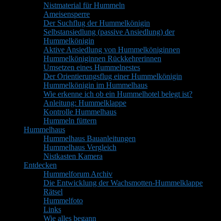
Nistmaterial für Hummeln
Ameisensperre
Der Suchflug der Hummelkönigin
Selbstansiedlung (passive Ansiedlung) der
Hummelkönigin
Aktive Ansiedlung von Hummelköniginnen
Hummelköniginnen Rückkehrerinnen
Umsetzen eines Hummelnestes
Der Orientierungsflug einer Hummelkönigin
Hummelkönigin im Hummelhaus
Wie erkenne ich ob ein Hummelhotel belegt ist?
Anleitung: Hummelklappe
Kontrolle Hummelhaus
Hummeln füttern
Hummelhaus
Hummelhaus Bauanleitungen
Hummelhaus Vergleich
Nistkasten Kamera
Entdecken
Hummelforum Archiv
Die Entwicklung der Wachsmotten-Hummelklappe
Rätsel
Hummelfoto
Links
Wie alles begann