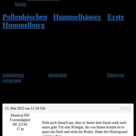
Suche
Pollenhöschen
•
Hummelhäuser
•
Erste
Hummelburg
•
Antwort auf: Erste
Hummelburg
Herzlich Willkommen
Um am Hummelforum teilzunehmen musst Du Dich einmalig
registrieren
und danach
anmelden
. Oder hast Du Dein
Passwort
vergessen
?
Antwort auf: Erste Hummelburg
13. Mai 2025 um 11:34 Uhr
#90365
Manfred HH
Forenmitglied
Sieht auch danach aus, dass es hinter dem Zaum stark nach
DE 22145
unten geht. Für eine Königin, die von hinten kommt ist es
17 m
quasi ein Dach und nicht der Boden. Hatte den Hintergrund