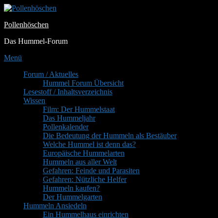
Zum
Inhalt
Pollenhöschen
springen
Das Hummel-Forum
Menü
Primäres
Forum / Aktuelles
Hummel Forum Übersicht
Menü
Lesestoff / Inhaltsverzeichnis
Wissen
Film: Der Hummelstaat
Das Hummeljahr
Pollenkalender
Die Bedeutung der Hummeln als Bestäuber
Welche Hummel ist denn das?
Europäische Hummelarten
Hummeln aus aller Welt
Gefahren: Feinde und Parasiten
Gefahren: Nützliche Helfer
Hummeln kaufen?
Der Hummelgarten
Hummeln Ansiedeln
Ein Hummelhaus einrichten