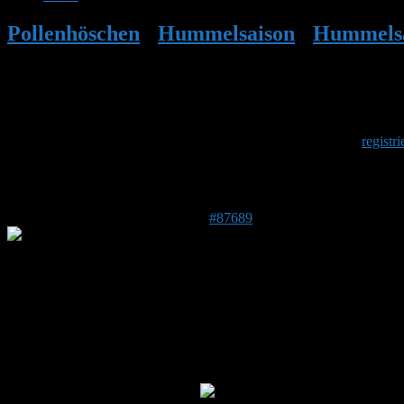
Pollenhöschen
•
Hummelsaison
•
Hummelsa
Herzlich Willkommen
Um am Hummelforum teilzunehmen musst Du Dich einmalig
registri
Antwort auf: Hummelsaison 2024
17. November 2024 um 19:24 Uhr
#87689
janfo
Moderator
DE 34233
246 m
Ich denke das ist eine Utopie oder vielmehr eine Dystopie.
Bei wenigen Themen wird man wirklich einen Konsens erreichen könne
Aber das liegt in der Natur der Sache und ist nicht schlimm. Es ist 
Das ist das tolle an einem Forum.
Die Diskussionskultur ist hier