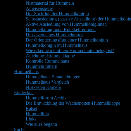
Nistmaterial für Hummeln
Ameisensperre
Der Suchflug der Hummelkönigin
Selbstansiedlung (passive Ansiedlung) der Hummelkönig
Aktive Ansiedlung von Hummelköniginnen
Hummelköniginnen Rückkehrerinnen
Umsetzen eines Hummelnestes
Der Orientierungsflug einer Hummelkönigin
Hummelkönigin im Hummelhaus
Wie erkenne ich ob ein Hummelhotel belegt ist?
Anleitung: Hummelklappe
Kontrolle Hummelhaus
Hummeln füttern
Hummelhaus
Hummelhaus Bauanleitungen
Hummelhaus Vergleich
Nistkasten Kamera
Entdecken
Hummelforum Archiv
Die Entwicklung der Wachsmotten-Hummelklappe
Rätsel
Hummelfoto
Links
Wie alles begann
Suche