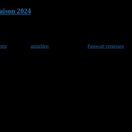
ison 2024
•
Antwort auf: Hummelsaison 20
eren
und danach
anmelden
. Oder hast Du Dein
Passwort vergessen
?
n oder hat ihn schon erreicht. Bei anderen ist es eher der Kompromis
gut, wenn man unterschiedlicher Meinung sein und sich in beiderseitige
 entscheidend.