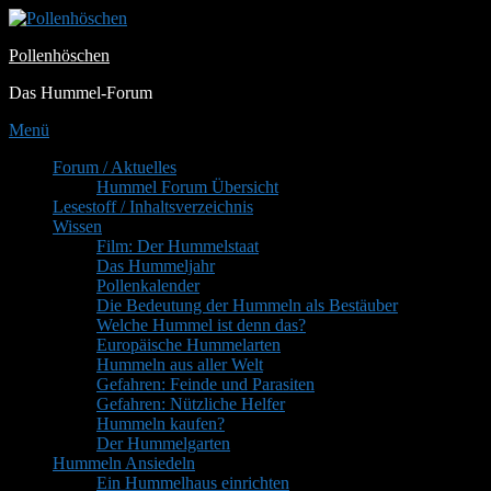
Zum
Inhalt
Pollenhöschen
springen
Das Hummel-Forum
Menü
Primäres
Forum / Aktuelles
Hummel Forum Übersicht
Menü
Lesestoff / Inhaltsverzeichnis
Wissen
Film: Der Hummelstaat
Das Hummeljahr
Pollenkalender
Die Bedeutung der Hummeln als Bestäuber
Welche Hummel ist denn das?
Europäische Hummelarten
Hummeln aus aller Welt
Gefahren: Feinde und Parasiten
Gefahren: Nützliche Helfer
Hummeln kaufen?
Der Hummelgarten
Hummeln Ansiedeln
Ein Hummelhaus einrichten