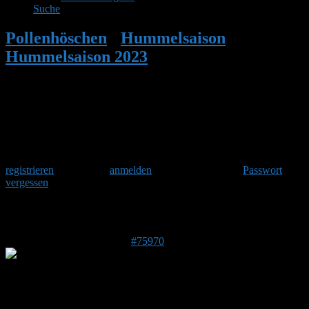
Suche
Pollenhöschen
•
Hummelsaison
•
Hummelsaison 2023
•
Antwort auf:
Hummelsaison 2023
Herzlich Willkommen
Um am Hummelforum teilzunehmen musst Du Dich einmalig
registrieren
und danach
anmelden
. Oder hast Du Dein
Passwort
vergessen
?
Antwort auf: Hummelsaison 2023
9. März 2023 um 14:43 Uhr
#75970
Andreas
Forenmitglied
DE 31319
53 m