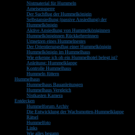
Nistmaterial für Hummeln
Ameisensperre
Der Suchflug der Hummelkönigin
Selbstansiedlung (passive Ansiedlung) der
Hummelkönigin
Aktive Ansiedlung von Hummelköniginnen
Hummelköniginnen Rückkehrerinnen
Umsetzen eines Hummelnestes
Der Orientierungsflug einer Hummelkönigin
Hummelkönigin im Hummelhaus
Wie erkenne ich ob ein Hummelhotel belegt ist?
Anleitung: Hummelklappe
Kontrolle Hummelhaus
Hummeln füttern
Hummelhaus
Hummelhaus Bauanleitungen
Hummelhaus Vergleich
Nistkasten Kamera
Entdecken
Hummelforum Archiv
Die Entwicklung der Wachsmotten-Hummelklappe
Rätsel
Hummelfoto
Links
Wie alles begann