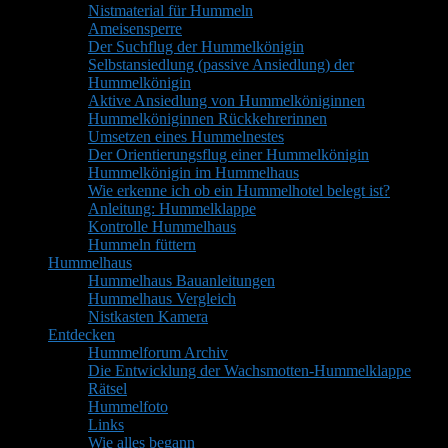
Nistmaterial für Hummeln
Ameisensperre
Der Suchflug der Hummelkönigin
Selbstansiedlung (passive Ansiedlung) der
Hummelkönigin
Aktive Ansiedlung von Hummelköniginnen
Hummelköniginnen Rückkehrerinnen
Umsetzen eines Hummelnestes
Der Orientierungsflug einer Hummelkönigin
Hummelkönigin im Hummelhaus
Wie erkenne ich ob ein Hummelhotel belegt ist?
Anleitung: Hummelklappe
Kontrolle Hummelhaus
Hummeln füttern
Hummelhaus
Hummelhaus Bauanleitungen
Hummelhaus Vergleich
Nistkasten Kamera
Entdecken
Hummelforum Archiv
Die Entwicklung der Wachsmotten-Hummelklappe
Rätsel
Hummelfoto
Links
Wie alles begann