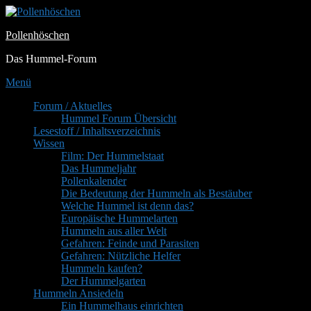
Zum
Inhalt
Pollenhöschen
springen
Das Hummel-Forum
Menü
Primäres
Forum / Aktuelles
Hummel Forum Übersicht
Menü
Lesestoff / Inhaltsverzeichnis
Wissen
Film: Der Hummelstaat
Das Hummeljahr
Pollenkalender
Die Bedeutung der Hummeln als Bestäuber
Welche Hummel ist denn das?
Europäische Hummelarten
Hummeln aus aller Welt
Gefahren: Feinde und Parasiten
Gefahren: Nützliche Helfer
Hummeln kaufen?
Der Hummelgarten
Hummeln Ansiedeln
Ein Hummelhaus einrichten