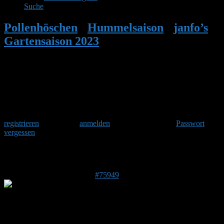
Suche
Pollenhöschen
•
Hummelsaison
•
janfo’s
Gartensaison 2023
•
Antwort auf: janfo’s
Gartensaison 2023
Herzlich Willkommen
Um am Hummelforum teilzunehmen musst Du Dich einmalig
registrieren
und danach
anmelden
. Oder hast Du Dein
Passwort
vergessen
?
Antwort auf: janfo’s Gartensaison 2023
8. März 2023 um 19:19 Uhr
#75949
Patrik
Forenmitglied
DE 76831
154 m