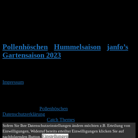
Sehr gut,
finde das Video könnte man auf der Startseite, oder im Menü
anpinnen, damit es direkt und leicht gefunden wird….
LG, Patrik
Pollenhöschen
•
Hummelsaison
•
janfo’s
Gartensaison 2023
•
Antwort auf: janfo’s
Gartensaison 2023
Impressum
• 08.08.2026 • 05:03 Uhr
YouTube
RSS-
Feed
Copyright © 2026
Pollenhöschen
. Alle Rechte vorbehalten.
Datenschutzerklärung
Theme: Catch Box by
Catch Themes
Nach
Sofern Sie Ihre Datenschutzeinstellungen ändern möchten z.B. Erteilung von
oben
Einwilligungen, Widerruf bereits erteilter Einwilligungen klicken Sie auf
scrollen
Einstellungen
nachfolgenden Button.