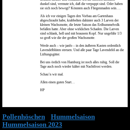
dunkel sind, vermute ich, daß die verpuppt sind. Oder haben
sie sich noch bewegt? Könnten auch Fliegenmaden sein….
Als ich vor einigen Tagen den Vorbau am Gartenhaus
abgeschraubt habe, krabbelten dahinter auch 3 Larven der
kleinen Wachsmotte, die letzte Saison das Erdhummelvolk
befallen hatte. Aber ohne wirklichen Schaden. Die Larven
sind schlank, hell und mit braunem Kopf. Nur ungefähr 1/3
so groß wie die der großen Wachsmotte.
Werde auch – wie janfo – in den äußeren Kasten ordentlich
Lavendelblüten streuen. Und alle paar Tage Lavendelöl an die
Lüftungsgitter.
Bei uns östlich von Hamburg ist noch alles ruhig. Soll die
Tage auch noch wieder kälter mit Nachtfrost werden.
Schau’n wir mal.
Allen einen guten Start…
HP
Pollenhöschen
•
Hummelsaison
•
Hummelsaison 2023
•
Antwort auf: