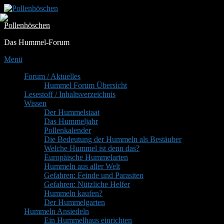
Zum
Inhalt
Pollenhöschen
springen
Das Hummel-Forum
Menü
Primäres
Forum / Aktuelles
Hummel Forum Übersicht
Menü
Lesestoff / Inhaltsverzeichnis
Wissen
Der Hummelstaat
Das Hummeljahr
Pollenkalender
Die Bedeutung der Hummeln als Bestäuber
Welche Hummel ist denn das?
Europäische Hummelarten
Hummeln aus aller Welt
Gefahren: Feinde und Parasiten
Gefahren: Nützliche Helfer
Hummeln kaufen?
Der Hummelgarten
Hummeln Ansiedeln
Ein Hummelhaus einrichten