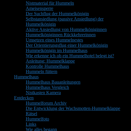
Nistmaterial für Hummeln
Ameisensperre
Der Suchflug der Hummelkönigin
Selbstansiedlung (passive Ansiedlung) der
Hummelkönigin
Aktive Ansiedlung von Hummelköniginnen
Hummelköniginnen Rückkehrerinnen
Umsetzen eines Hummelnestes
Der Orientierungsflug einer Hummelkönigin
Hummelkönigin im Hummelhaus
Wie erkenne ich ob ein Hummelhotel belegt ist?
Anleitung: Hummelklappe
Kontrolle Hummelhaus
Hummeln füttern
Hummelhaus
Hummelhaus Bauanleitungen
Hummelhaus Vergleich
Nistkasten Kamera
Entdecken
Hummelforum Archiv
Die Entwicklung der Wachsmotten-Hummelklappe
Rätsel
Hummelfoto
Links
Wie alles begann