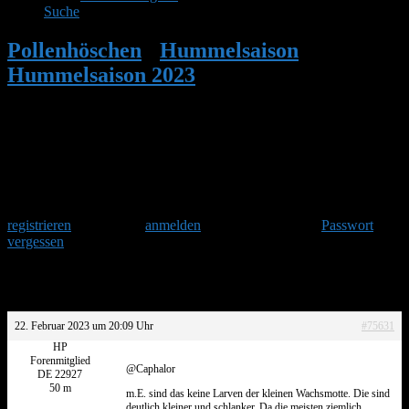
Suche
Pollenhöschen
•
Hummelsaison
•
Hummelsaison 2023
•
Antwort auf:
Hummelsaison 2023
Herzlich Willkommen
Um am Hummelforum teilzunehmen musst Du Dich einmalig
registrieren
und danach
anmelden
. Oder hast Du Dein
Passwort
vergessen
?
Antwort auf: Hummelsaison 2023
22. Februar 2023 um 20:09 Uhr
#75631
HP
Forenmitglied
@Caphalor
DE 22927
50 m
m.E. sind das keine Larven der kleinen Wachsmotte. Die sind
deutlich kleiner und schlanker. Da die meisten ziemlich