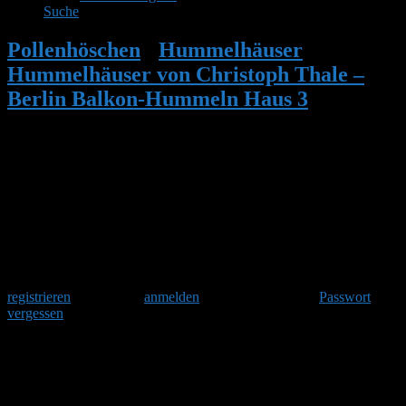
Suche
Pollenhöschen
•
Hummelhäuser
•
Hummelhäuser von Christoph Thale –
Berlin Balkon-Hummeln Haus 3
•
Antwort auf: Hummelhäuser von
Christoph Thale – Berlin Balkon-
Hummeln Haus 3
Herzlich Willkommen
Um am Hummelforum teilzunehmen musst Du Dich einmalig
registrieren
und danach
anmelden
. Oder hast Du Dein
Passwort
vergessen
?
Antwort auf: Hummelhäuser von
Christoph Thale – Berlin Balkon-
Hummeln Haus 3