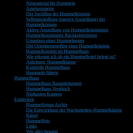
Nistmaterial für Hummeln
Ameisensperre
Der Suchflug der Hummelkönigin
Selbstansiedlung (passive Ansiedlung) der
Hummelkönigin
Aktive Ansiedlung von Hummelköniginnen
Hummelköniginnen Rückkehrerinnen
Umsetzen eines Hummelnestes
Der Orientierungsflug einer Hummelkönigin
Hummelkönigin im Hummelhaus
Wie erkenne ich ob ein Hummelhotel belegt ist?
Anleitung: Hummelklappe
Kontrolle Hummelhaus
Hummeln füttern
Hummelhaus
Hummelhaus Bauanleitungen
Hummelhaus Vergleich
Nistkasten Kamera
Entdecken
Hummelforum Archiv
Die Entwicklung der Wachsmotten-Hummelklappe
Rätsel
Hummelfoto
Links
Wie alles begann