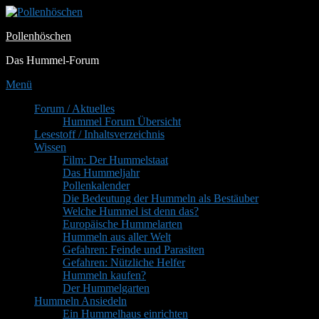
Zum
Inhalt
Pollenhöschen
springen
Das Hummel-Forum
Menü
Primäres
Forum / Aktuelles
Hummel Forum Übersicht
Menü
Lesestoff / Inhaltsverzeichnis
Wissen
Film: Der Hummelstaat
Das Hummeljahr
Pollenkalender
Die Bedeutung der Hummeln als Bestäuber
Welche Hummel ist denn das?
Europäische Hummelarten
Hummeln aus aller Welt
Gefahren: Feinde und Parasiten
Gefahren: Nützliche Helfer
Hummeln kaufen?
Der Hummelgarten
Hummeln Ansiedeln
Ein Hummelhaus einrichten