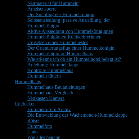
Nistmaterial für Hummeln
Ameisensperre
Der Suchflug der Hummelkönigin
Selbstansiedlung (passive Ansiedlung) der
Hummelkönigin
Aktive Ansiedlung von Hummelköniginnen
Hummelköniginnen Rückkehrerinnen
Umsetzen eines Hummelnestes
Der Orientierungsflug einer Hummelkönigin
Hummelkönigin im Hummelhaus
Wie erkenne ich ob ein Hummelhotel belegt ist?
Anleitung: Hummelklappe
Kontrolle Hummelhaus
Hummeln füttern
Hummelhaus
Hummelhaus Bauanleitungen
Hummelhaus Vergleich
Nistkasten Kamera
Entdecken
Hummelforum Archiv
Die Entwicklung der Wachsmotten-Hummelklappe
Rätsel
Hummelfoto
Links
Wie alles begann