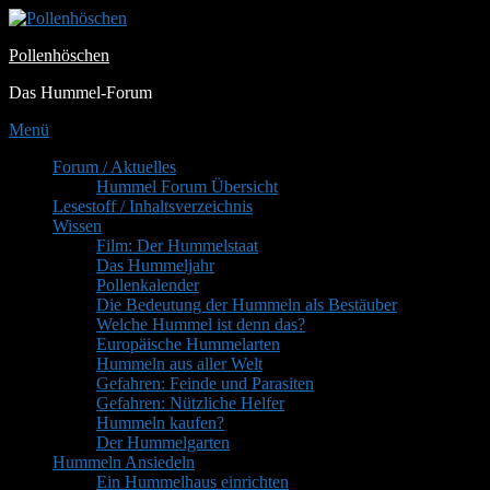
Zum
Inhalt
Pollenhöschen
springen
Das Hummel-Forum
Menü
Primäres
Forum / Aktuelles
Hummel Forum Übersicht
Menü
Lesestoff / Inhaltsverzeichnis
Wissen
Film: Der Hummelstaat
Das Hummeljahr
Pollenkalender
Die Bedeutung der Hummeln als Bestäuber
Welche Hummel ist denn das?
Europäische Hummelarten
Hummeln aus aller Welt
Gefahren: Feinde und Parasiten
Gefahren: Nützliche Helfer
Hummeln kaufen?
Der Hummelgarten
Hummeln Ansiedeln
Ein Hummelhaus einrichten