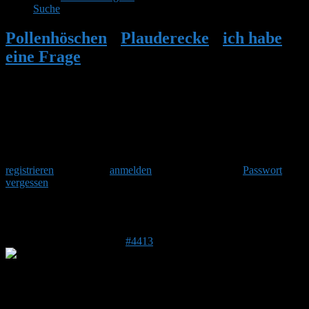
Suche
Pollenhöschen
•
Plauderecke
•
ich habe
eine Frage
•
Antwort auf: ich habe eine
Frage
Herzlich Willkommen
Um am Hummelforum teilzunehmen musst Du Dich einmalig
registrieren
und danach
anmelden
. Oder hast Du Dein
Passwort
vergessen
?
Antwort auf: ich habe eine Frage
1. Mai 2017 um 09:41 Uhr
#4413
petersberg
Forenmitglied
Beitragsersteller