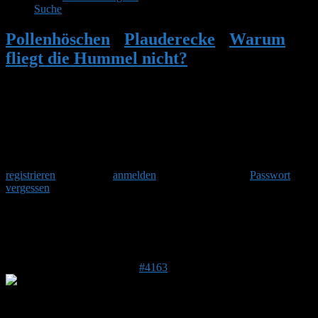
Suche
Pollenhöschen
•
Plauderecke
•
Warum
fliegt die Hummel nicht?
•
Antwort auf:
Warum fliegt die Hummel nicht?
Herzlich Willkommen
Um am Hummelforum teilzunehmen musst Du Dich einmalig
registrieren
und danach
anmelden
. Oder hast Du Dein
Passwort
vergessen
?
Antwort auf: Warum fliegt die Hummel
nicht?
11. April 2017 um 20:13 Uhr
#4163
Stefan
Admin
DE 84513