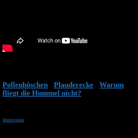
Umso höher das Hummelnest, umso kürzer das Einlaufrohr. In
dieser Höhe kannst Du Dir das Einlaufrohr sparen. Da ziehen
Baumhummeln ein und die nisten auch gerne ich Meisenkästen.
Pollenhöschen
•
Plauderecke
•
Warum
fliegt die Hummel nicht?
•
Antwort auf:
Warum fliegt die Hummel nicht?
Impressum
• 08.08.2026 • 16:02 Uhr
YouTube
RSS-