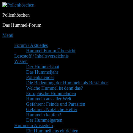
Zum
Inhalt
Pollenhöschen
springen
Das Hummel-Forum
Menü
Primäres
Forum / Aktuelles
Hummel Forum Übersicht
Menü
Lesestoff / Inhaltsverzeichnis
Wissen
Der Hummelstaat
Das Hummeljahr
Pollenkalender
Die Bedeutung der Hummeln als Bestäuber
Welche Hummel ist denn das?
Europäische Hummelarten
Hummeln aus aller Welt
Gefahren: Feinde und Parasiten
Gefahren: Nützliche Helfer
Hummeln kaufen?
Der Hummelgarten
Hummeln Ansiedeln
Ein Hummelhaus einrichten