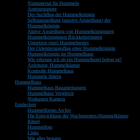
Nistmaterial für Hummeln
Ameisensperre
Der Suchflug der Hummelkönigin
Selbstansiedlung (passive Ansiedlung) der
Hummelkönigin
Aktive Ansiedlung von Hummelköniginnen
Hummelköniginnen Rückkehrerinnen
Umsetzen eines Hummelnestes
Der Orientierungsflug einer Hummelkönigin
Hummelkönigin im Hummelhaus
Wie erkenne ich ob ein Hummelhotel belegt ist?
Anleitung: Hummelklappe
Kontrolle Hummelhaus
Hummeln füttern
Hummelhaus
Hummelhaus Bauanleitungen
Hummelhaus Vergleich
Nistkasten Kamera
Entdecken
Hummelforum Archiv
Die Entwicklung der Wachsmotten-Hummelklappe
Rätsel
Hummelfoto
Links
Wie alles begann