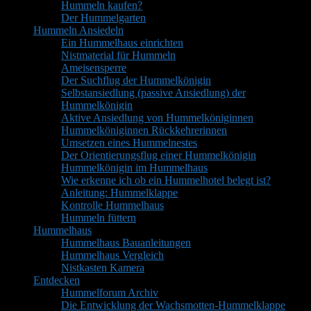
Hummeln kaufen?
Der Hummelgarten
Hummeln Ansiedeln
Ein Hummelhaus einrichten
Nistmaterial für Hummeln
Ameisensperre
Der Suchflug der Hummelkönigin
Selbstansiedlung (passive Ansiedlung) der
Hummelkönigin
Aktive Ansiedlung von Hummelköniginnen
Hummelköniginnen Rückkehrerinnen
Umsetzen eines Hummelnestes
Der Orientierungsflug einer Hummelkönigin
Hummelkönigin im Hummelhaus
Wie erkenne ich ob ein Hummelhotel belegt ist?
Anleitung: Hummelklappe
Kontrolle Hummelhaus
Hummeln füttern
Hummelhaus
Hummelhaus Bauanleitungen
Hummelhaus Vergleich
Nistkasten Kamera
Entdecken
Hummelforum Archiv
Die Entwicklung der Wachsmotten-Hummelklappe