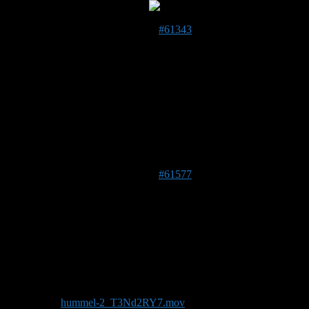
aussehen, unter einer Art.
29. Mai 2021 um 08:40 Uhr
#61343
Karla
Forenmitglied
Dankeschön Karsten! Jetzt ist ja endich wieder gutes Wetter
zum Humeln beobachten. werd gleich mit der Kamera
losziehen….
31. Mai 2021 um 22:13 Uhr
#61577
bumblebee
Forenmitglied
Ist das eine Erdhummel oder eine Gartenhummel?
Foto/Video:
hummel-2_T3Nd2RY7.mov