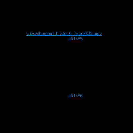
danke. und das ist ne Wiesenhummel oder?
Foto/Video:
wiesenhummel-flieder-6_7xxcF9J5.mov
31. Mai 2021 um 22:39 Uhr
#61585
janfo
Moderator
DE 34233
246 m
Ja, Wiesenhummel
Die ist bei mir auch in den Abraham Kasten gezogen (langer
Schlauch)
31. Mai 2021 um 22:40 Uhr
#61586
bumblebee
Forenmitglied
Alles klar, danke!