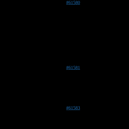
31. Mai 2021 um 22:22 Uhr
#61580
Susanne
Forenmitglied
DE 85716
473 m
Hallo @Bumblebee
ich würde Erdhummel sagen. Gartenhummeln haben drei
gelbe Striche.
Viele Grüße
31. Mai 2021 um 22:22 Uhr
#61581
Frederik
Forenmitglied
DE 53347
136 m
Eine Erdhummel.
31. Mai 2021 um 22:32 Uhr
#61583
bumblebee
Forenmitglied