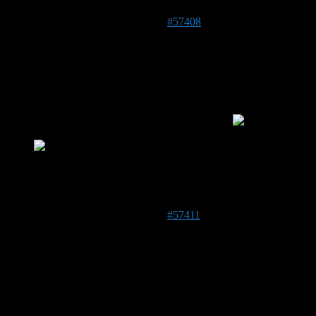
Beiträge
22. April 2021 um 17:35 Uhr
#57408
peter
Forenmitglied
39646
62 m
Hallo zusammen,
auf dem Bild seht ihr mein neues „Haustier“
. Könnt ihr
mir sagen welche Art das ist? Vielleicht eine Ackerhummel ?
Foto/Video:
22. April 2021 um 17:44 Uhr
#57411
Sonja
Forenmitglied
DE 22159
29 m
Hallo Peter, das ist eine Wiesenhummel. Die gibt es mit einem
oder zwei gelben Streifen.