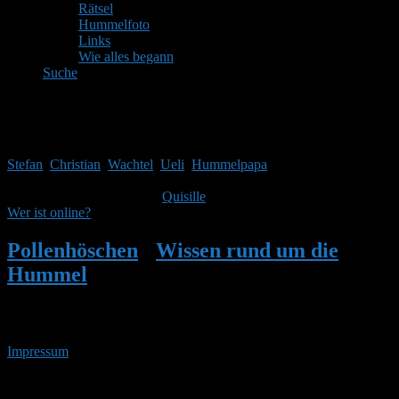
Rätsel
Hummelfoto
Links
Wie alles begann
Suche
Mitglieder
Gäste online in den letzten 24 Stunden: 4063, Mitglieder: 5
Stefan
,
Christian
,
Wachtel
,
Ueli
,
Hummelpapa
Themen:
2.514,
Beiträge:
41.967,
Mitglieder:
1.753
Unser neuestes Mitglied ist
Quisille
, herzlich Willkommen!
Wer ist online?
Pollenhöschen
•
Wissen rund um die
Hummel
•
Welche Hummel ist denn das?
•
Seite 4
Impressum
• 06.08.2026 • 17:59 Uhr
YouTube
RSS-