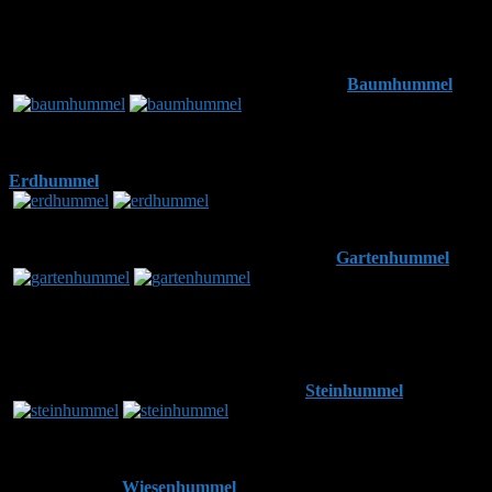
Das Hinterteil ist weiß
Hinterteil weiß, die Brust der Hummel ist braun:
Baumhummel
Hinterteil weiß, die Brust der Hummel hat hinter dem Kopf einen
gelben Streifen und der Hintern hat einen weiteren gelben Streifen:
Erdhummel
Hinterteil weiß, die Brust der Hummel hat zwei gelbe Streifen und
der Hintern hat einen weiteren gelben Streifen:
Gartenhummel
Das Hinterteil ist rötlich oder orange
Hinterteil rötlich oder orange, der Körper ist ansonsten komplett
schwarz oder hat nur wenige gelbe Haare:
Steinhummel
Hinterteil rötlich oder orange, die Brust der Hummel hat hinter dem
Kopf einen gelben Streifen und der Hintern hat ebenfalls einen
gelben Streifen:
Wiesenhummel