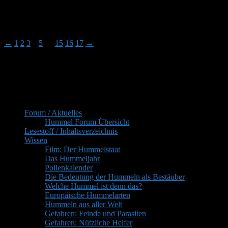
Autor
Beiträge
Ansicht von 15 Beiträgen – 46 bis 60 (von insgesamt 241)
←
1
2
3
4
5
…
15
16
17
→
Du musst angemeldet sein, um auf dieses Thema antworten
zu können.
Primärer
Inhaltsverzeichnis
Seitenleisten-
Forum / Aktuelles
Widgetbereich
Hummel Forum Übersicht
Lesestoff / Inhaltsverzeichnis
Wissen
Film: Der Hummelstaat
Das Hummeljahr
Pollenkalender
Die Bedeutung der Hummeln als Bestäuber
Welche Hummel ist denn das?
Europäische Hummelarten
Hummeln aus aller Welt
Gefahren: Feinde und Parasiten
Gefahren: Nützliche Helfer