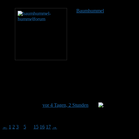
und Sumatra bewohnen. Auf dem amerikanischen…
Baumhummel
Königinnen
und Arbeiterinnen tragen
einen orangebraunen bis
fuchsroten Thorax, der bei
manchen Tieren fast schwarz
ausfällt. Der Hinterleib ist
schwarz gefärbt und endet am
fünften und sechsten Tergit in
einem reinweißen Abschnitt.
Diese Kombination aus
brauner Brust, schwarzem Leib und weißer Spitze macht die
Baumhummel unter den heimischen Hummelarten gut erkennbar.
Königinnen erreichen eine Körperlänge von 17 bis 20 Millimetern
und eine Flügelspannweite von 35 bis 38 Millimetern, der Rüssel
misst bei ihnen 11 bis…
Dieses Thema hat 241 Antworten sowie 50 Teilnehmer und
wurde zuletzt
vor 4 Tagen, 2 Stunden
von
Stefan
aktualisiert.
Ansicht von 15 Beiträgen – 46 bis 60 (von insgesamt 241)
←
1
2
3
4
5
…
15
16
17
→
Autor