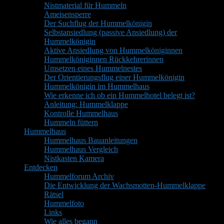
Nistmaterial für Hummeln
Ameisensperre
Der Suchflug der Hummelkönigin
Selbstansiedlung (passive Ansiedlung) der
Hummelkönigin
Aktive Ansiedlung von Hummelköniginnen
Hummelköniginnen Rückkehrerinnen
Umsetzen eines Hummelnestes
Der Orientierungsflug einer Hummelkönigin
Hummelkönigin im Hummelhaus
Wie erkenne ich ob ein Hummelhotel belegt ist?
Anleitung: Hummelklappe
Kontrolle Hummelhaus
Hummeln füttern
Hummelhaus
Hummelhaus Bauanleitungen
Hummelhaus Vergleich
Nistkasten Kamera
Entdecken
Hummelforum Archiv
Die Entwicklung der Wachsmotten-Hummelklappe
Rätsel
Hummelfoto
Links
Wie alles begann