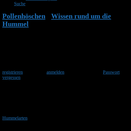
Suche
Pollenhöschen
•
Wissen rund um die
Hummel
•
Welche Hummel ist denn das?
•
Seite 4
Herzlich Willkommen
Um am Hummelforum teilzunehmen musst Du Dich einmalig
registrieren
und danach
anmelden
. Oder hast Du Dein
Passwort
vergessen
?
Welche Hummel ist denn das?
Um eine Hummelart zu bestimmen, schaut man vor allem auf die
Farben ihres Pelzes. Wichtig sind dabei die Streifen auf dem Rücken
und die Farbe der allerletzten Hinterleibsspitze. Da sich viele
Hummelarten
sehr ähnlich sehen, hilft genaues Hinsehen dabei, sie
voneinander zu unterscheiden. So lernt man die fleißigen Insekten
im eigenen Garten im Handumdrehen besser kennen.