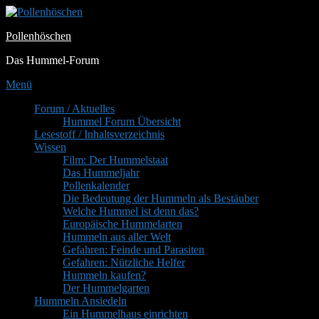
Zum
Inhalt
Pollenhöschen
springen
Das Hummel-Forum
Menü
Primäres
Forum / Aktuelles
Hummel Forum Übersicht
Menü
Lesestoff / Inhaltsverzeichnis
Wissen
Film: Der Hummelstaat
Das Hummeljahr
Pollenkalender
Die Bedeutung der Hummeln als Bestäuber
Welche Hummel ist denn das?
Europäische Hummelarten
Hummeln aus aller Welt
Gefahren: Feinde und Parasiten
Gefahren: Nützliche Helfer
Hummeln kaufen?
Der Hummelgarten
Hummeln Ansiedeln
Ein Hummelhaus einrichten