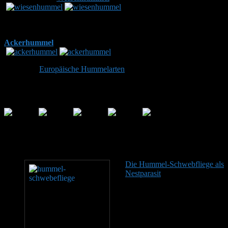
Hinterteil rötlich oder orange, die Brust der Hummel ist komplett
braun und der Hinterleib weist drei gelbe Streifen auf:
Ackerhummel
Übersicht:
Europäische Hummelarten
Bewerte diese Seite
(101
Bewertungen gesamt. Ø
4,61
/ 5)
Empfohlener Lesestoff
Die Hummel-Schwebfliege als
Nestparasit
Fliegen gehören
der Ordnung: Zweiflügler,
Diptera an. Einige
Fliegenarten können
Hummeln und deren
Nachwuchs gefährlich