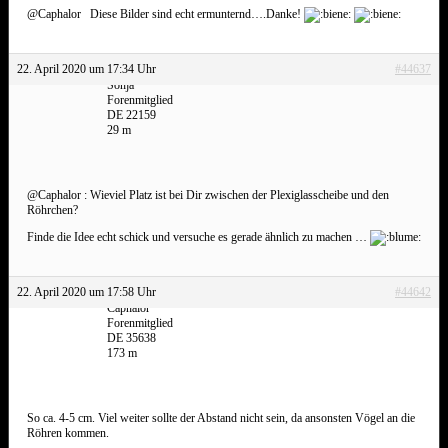
@Caphalor Diese Bilder sind echt ermunternd….Danke!
22. April 2020 um 17:34 Uhr
#44637
Sonja
Forenmitglied
DE 22159
29 m
@Caphalor : Wieviel Platz ist bei Dir zwischen der Plexiglasscheibe und den
Röhrchen?
Finde die Idee echt schick und versuche es gerade ähnlich zu machen …
22. April 2020 um 17:58 Uhr
#44642
Caphalor
Forenmitglied
DE 35638
173 m
So ca. 4-5 cm. Viel weiter sollte der Abstand nicht sein, da ansonsten Vögel an die
Röhren kommen.