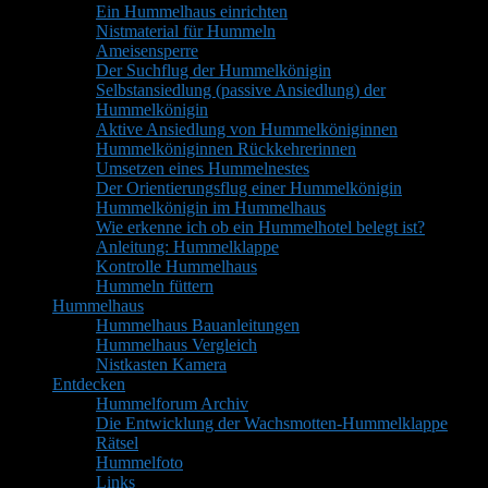
Ein Hummelhaus einrichten
Nistmaterial für Hummeln
Ameisensperre
Der Suchflug der Hummelkönigin
Selbstansiedlung (passive Ansiedlung) der
Hummelkönigin
Aktive Ansiedlung von Hummelköniginnen
Hummelköniginnen Rückkehrerinnen
Umsetzen eines Hummelnestes
Der Orientierungsflug einer Hummelkönigin
Hummelkönigin im Hummelhaus
Wie erkenne ich ob ein Hummelhotel belegt ist?
Anleitung: Hummelklappe
Kontrolle Hummelhaus
Hummeln füttern
Hummelhaus
Hummelhaus Bauanleitungen
Hummelhaus Vergleich
Nistkasten Kamera
Entdecken
Hummelforum Archiv
Die Entwicklung der Wachsmotten-Hummelklappe
Rätsel
Hummelfoto
Links