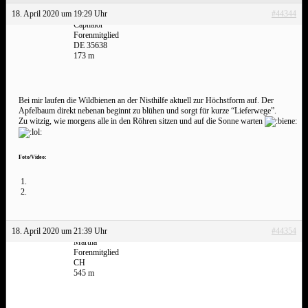
18. April 2020 um 19:29 Uhr
#44344
Caphalor
Forenmitglied
DE 35638
173 m
Bei mir laufen die Wildbienen an der Nisthilfe aktuell zur Höchstform auf. Der
Apfelbaum direkt nebenan beginnt zu blühen und sorgt für kurze “Lieferwege”.
Zu witzig, wie morgens alle in den Röhren sitzen und auf die Sonne warten
Foto/Video:
18. April 2020 um 21:39 Uhr
#44354
Martha
Forenmitglied
CH
545 m