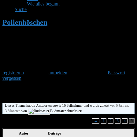
Wie alles begann
Suche
Pollenhöschen
•
Weckruf für die
Mauerbienen
•
Seite 5
Herzlich Willkommen
Um am Hummelforum teilzunehmen musst Du Dich einmalig
registrieren
und danach
anmelden
. Oder hast Du Dein
Passwort
vergessen
?
Weckruf für die Mauerbienen
Dieses Thema hat 65 Antworten sowie 16 Teilnehmer und wurde zuletzt
vor 6 Jahren,
3 Monaten
von
Budmaster aktualisiert.
Ansicht von 6 Beiträgen – 61 bis 66 (von insgesamt 66)
←
1
2
3
4
5
Autor
Beiträge