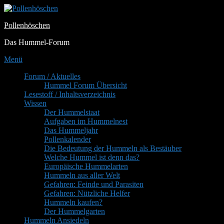
Zum
Inhalt
Pollenhöschen
springen
Das Hummel-Forum
Menü
Primäres
Forum / Aktuelles
Hummel Forum Übersicht
Menü
Lesestoff / Inhaltsverzeichnis
Wissen
Der Hummelstaat
Aufgaben im Hummelnest
Das Hummeljahr
Pollenkalender
Die Bedeutung der Hummeln als Bestäuber
Welche Hummel ist denn das?
Europäische Hummelarten
Hummeln aus aller Welt
Gefahren: Feinde und Parasiten
Gefahren: Nützliche Helfer
Hummeln kaufen?
Der Hummelgarten
Hummeln Ansiedeln