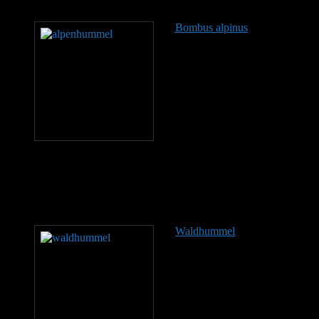
gegenüber Kälte, Wind…
Bombus alpinus
Die
Alpenhummel gilt in
Deutschland als ausgestorben
oder verschollen (Rote Liste:
Kategorie 0). Der letzte
Nachweis stammt aus dem
Jahr 1924. International wird
sie von der IUCN als
gefährdet ("Vulnerable")
eingestuft, da ihr Lebensraum
durch den Klimawandel zunehmend schrumpft. Ihr
Verbreitungsgebiet liegt in den Alpen, den Karpaten und auf dem
Balkan, wo die Unterart Bombus alpinus helleri vorkommt. Die
Nominatform lebt in Fennoskandinavien. In den Alpen besiedelt die
Art Berghänge zwischen etwa 1600 und über 3000…
Waldhummel
Die
Waldhummel (Bombus
sylvarum) findet man im
Gegensatz zu ihrem Namen
nicht in geschlossenen
Wäldern, sondern eher im
offenen Gelände. Sie kommt