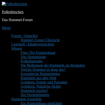
Zum
Inhalt
Pollenhöschen
springen
Das Hummel-Forum
Menü
Primäres
Forum / Aktuelles
Hummel Forum Übersicht
Menü
Lesestoff / Inhaltsverzeichnis
Wissen
Film: Der Hummelstaat
Das Hummeljahr
Pollenkalender
Die Bedeutung der Hummeln als Bestäuber
Welche Hummel ist denn das?
Europäische Hummelarten
Hummeln aus aller Welt
Gefahren: Feinde und Parasiten
Gefahren: Nützliche Helfer
Hummeln kaufen?
Der Hummelgarten
Hummeln Ansiedeln
Ein Hummelhaus einrichten