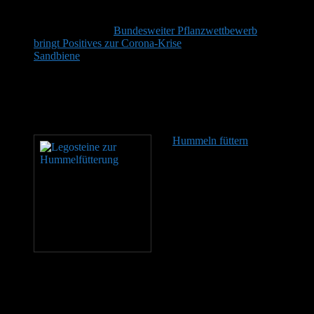
Quellen
Pressemitteilung “
Bundesweiter Pflanzwettbewerb
bringt Positives zur Corona-Krise
”
Sandbiene
© Hans-Jürgen Sessner
Gemeine Pelzbiene © Hans-Jürgen Sessner
Distel-Mauerbiene © Hans-Jürgen Sessner
Empfohlener Lesestoff
Hummeln füttern
Hummeln
im Nistkasten kann zugefüttert
werden. Das kann hilfreich
sein, etwa bei anhaltend
schlechter Witterung, bei
einem kümmerlichen Nest, um
dem Volk zu helfen, bei
Trachtmangel im Umfeld oder
als Starthilfe nach einer
Umsiedlung. Auf keinen Fall
kann Zufütterung ein großes Angebot an Trachtpflanzen im Umfeld
ersetzen. Eine Hummelkönigin, die im Frühjahr klamm herumsitzt,
setzt man am besten auf eine Blüte. Hier ist nicht automatisch sofort
Zuckerwasser nötig! Hummeln sind deutlich unempfindlicher