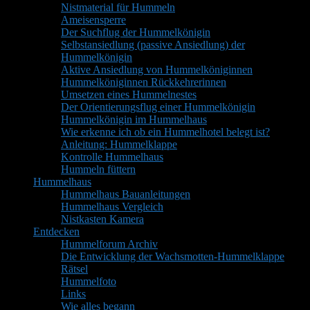
Nistmaterial für Hummeln
Ameisensperre
Der Suchflug der Hummelkönigin
Selbstansiedlung (passive Ansiedlung) der
Hummelkönigin
Aktive Ansiedlung von Hummelköniginnen
Hummelköniginnen Rückkehrerinnen
Umsetzen eines Hummelnestes
Der Orientierungsflug einer Hummelkönigin
Hummelkönigin im Hummelhaus
Wie erkenne ich ob ein Hummelhotel belegt ist?
Anleitung: Hummelklappe
Kontrolle Hummelhaus
Hummeln füttern
Hummelhaus
Hummelhaus Bauanleitungen
Hummelhaus Vergleich
Nistkasten Kamera
Entdecken
Hummelforum Archiv
Die Entwicklung der Wachsmotten-Hummelklappe
Rätsel
Hummelfoto
Links
Wie alles begann