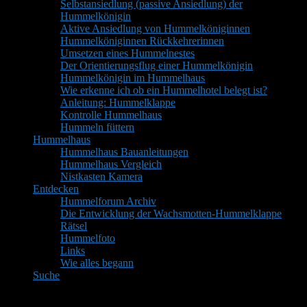
Selbstansiedlung (passive Ansiedlung) der
Hummelkönigin
Aktive Ansiedlung von Hummelköniginnen
Hummelköniginnen Rückkehrerinnen
Umsetzen eines Hummelnestes
Der Orientierungsflug einer Hummelkönigin
Hummelkönigin im Hummelhaus
Wie erkenne ich ob ein Hummelhotel belegt ist?
Anleitung: Hummelklappe
Kontrolle Hummelhaus
Hummeln füttern
Hummelhaus
Hummelhaus Bauanleitungen
Hummelhaus Vergleich
Nistkasten Kamera
Entdecken
Hummelforum Archiv
Die Entwicklung der Wachsmotten-Hummelklappe
Rätsel
Hummelfoto
Links
Wie alles begann
Suche
Mitglieder