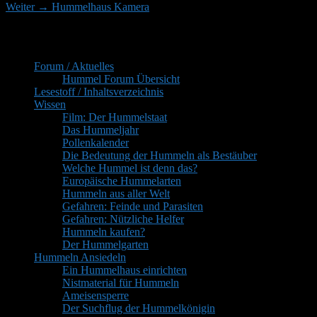
Nächster
Beitrag:
Weiter
→
Hummelhaus Kamera
Beitrag:
Primärer
Inhaltsverzeichnis
Seitenleisten-
Forum / Aktuelles
Widgetbereich
Hummel Forum Übersicht
Lesestoff / Inhaltsverzeichnis
Wissen
Film: Der Hummelstaat
Das Hummeljahr
Pollenkalender
Die Bedeutung der Hummeln als Bestäuber
Welche Hummel ist denn das?
Europäische Hummelarten
Hummeln aus aller Welt
Gefahren: Feinde und Parasiten
Gefahren: Nützliche Helfer
Hummeln kaufen?
Der Hummelgarten
Hummeln Ansiedeln
Ein Hummelhaus einrichten
Nistmaterial für Hummeln
Ameisensperre
Der Suchflug der Hummelkönigin