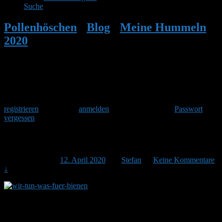
Suche
Pollenhöschen
•
Blog
•
Meine Hummeln
2020
•
Wir tun was für Bienen 2020
Herzlich Willkommen
Um am Hummelforum teilzunehmen musst Du Dich einmalig
registrieren
und danach
anmelden
. Oder hast Du Dein
Passwort
vergessen
?
Wir tun was für Bienen 2020
Veröffentlicht am
12. April 2020
von
Stefan
—
Keine Kommentare
↓
Bereits im fünften Jahr findet der beliebte
Pflanzwettbewerb „Wir tun was für Bienen“ statt. Die Initiative
„Deutschland summt!” lädt wieder ein, kleine und große Flächen
bienenfreundlich und naturnah zu gestalten. Seit dem 1. April ist die
Registrierung zum Wettbewerb freigeschaltet. Jetzt heißt es: An die