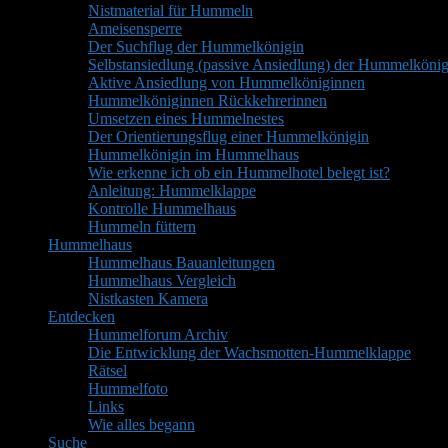
Nistmaterial für Hummeln
Ameisensperre
Der Suchflug der Hummelkönigin
Selbstansiedlung (passive Ansiedlung) der Hummelkönig
Aktive Ansiedlung von Hummelköniginnen
Hummelköniginnen Rückkehrerinnen
Umsetzen eines Hummelnestes
Der Orientierungsflug einer Hummelkönigin
Hummelkönigin im Hummelhaus
Wie erkenne ich ob ein Hummelhotel belegt ist?
Anleitung: Hummelklappe
Kontrolle Hummelhaus
Hummeln füttern
Hummelhaus
Hummelhaus Bauanleitungen
Hummelhaus Vergleich
Nistkasten Kamera
Entdecken
Hummelforum Archiv
Die Entwicklung der Wachsmotten-Hummelklappe
Rätsel
Hummelfoto
Links
Wie alles begann
Suche