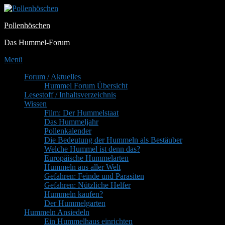
Zum
Inhalt
Pollenhöschen
springen
Das Hummel-Forum
Menü
Primäres
Forum / Aktuelles
Hummel Forum Übersicht
Menü
Lesestoff / Inhaltsverzeichnis
Wissen
Film: Der Hummelstaat
Das Hummeljahr
Pollenkalender
Die Bedeutung der Hummeln als Bestäuber
Welche Hummel ist denn das?
Europäische Hummelarten
Hummeln aus aller Welt
Gefahren: Feinde und Parasiten
Gefahren: Nützliche Helfer
Hummeln kaufen?
Der Hummelgarten
Hummeln Ansiedeln
Ein Hummelhaus einrichten