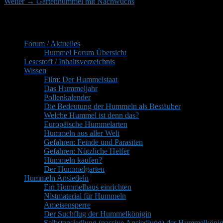
Nächster
Beitrag:
Weiter
→
Gartenhummel mit Nachwuchs
Beitrag:
Primärer
Inhaltsverzeichnis
Seitenleisten-
Forum / Aktuelles
Widgetbereich
Hummel Forum Übersicht
Lesestoff / Inhaltsverzeichnis
Wissen
Film: Der Hummelstaat
Das Hummeljahr
Pollenkalender
Die Bedeutung der Hummeln als Bestäuber
Welche Hummel ist denn das?
Europäische Hummelarten
Hummeln aus aller Welt
Gefahren: Feinde und Parasiten
Gefahren: Nützliche Helfer
Hummeln kaufen?
Der Hummelgarten
Hummeln Ansiedeln
Ein Hummelhaus einrichten
Nistmaterial für Hummeln
Ameisensperre
Der Suchflug der Hummelkönigin
Selbstansiedlung (passive Ansiedlung) der Hummelkönig