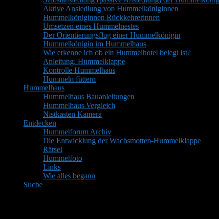
Aktive Ansiedlung von Hummelköniginnen
Hummelköniginnen Rückkehrerinnen
Umsetzen eines Hummelnestes
Der Orientierungsflug einer Hummelkönigin
Hummelkönigin im Hummelhaus
Wie erkenne ich ob ein Hummelhotel belegt ist?
Anleitung: Hummelklappe
Kontrolle Hummelhaus
Hummeln füttern
Hummelhaus
Hummelhaus Bauanleitungen
Hummelhaus Vergleich
Nistkasten Kamera
Entdecken
Hummelforum Archiv
Die Entwicklung der Wachsmotten-Hummelklappe
Rätsel
Hummelfoto
Links
Wie alles begann
Suche
Mitglieder