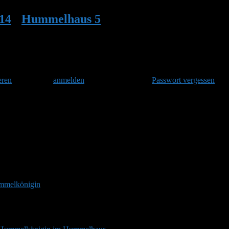
14
•
Hummelhaus 5
•
Weitere Steinhummel
eren
und danach
anmelden
. Oder hast Du Dein
Passwort vergessen
?
elburg 5 nun auch Nachwuchs ein und aus.
ummelkönigin
Im Frühling, sobald die Temperaturen steigen, erwachen 
nem geeigneten Nistplatz beginnen, stärken sie sich zunächst an den er
 Hat die Königin einen passenden Standort für eine Nistgelegenheit w
 Standort nun genau einprägen,…