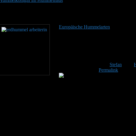
Hummelkönigin im Hummelhaus
Ist eine Hummelkönigin das erste Ma
Verlassen sehr gut einschätzen, ob sie an dem Hummelhaus gefallen 
sogleich eilig davon fliegt, so hat die Ansiedlung nicht geklappt. Das
schlicht nicht, dann kann man nichts machen. Etwas wählerisch darf m
Europäische Hummelarten
Die weltweit
Regionen der Nordhalbkugel beheimatet.
die Insekten praktisch die gesamte eur
Klimazonen sind Hummeln hingegen weitg
ab einer Höhe von 1000 Metern anzutref
Java und Sumatra bewohnen. Auf dem
Dieser Eintrag wurde von
Stefan
unter
Lesezeichen für den
Permalink
.
it Nachwuchs“