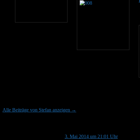
Über Stefan
Töging am Inn (Südostbayern), 398m
Alle Beiträge von Stefan anzeigen
→
2 Antworten auf „Weitere Steinhummel m
Deleted User
schrieb
am
3. Mai 2014 um 21:01 Uhr
: