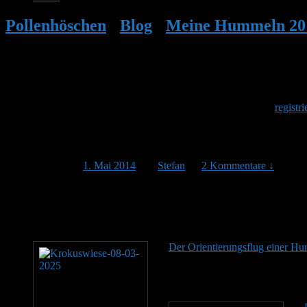
Pollenhöschen
•
Blog
•
Meine Hummeln 20
Herzlich Willkommen
Um am Hummelforum teilzunehmen musst Du Dich einmalig
registri
Weitere Steinhummel mit Nachwuchs
Veröffentlicht am
1. Mai 2014
von
Stefan
—
2 Kommentare ↓
Nach nun rund 34 Tagen nach ihrer Selbstansiedlung fliegt in Humm
Empfohlener Lesestoff
Der Orientierungsflug einer H
Bevor sie mit der Suche nach ei
für ihren neuen Staat Ausschau.
entdeckt, muss sie sich diesen