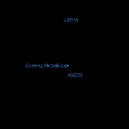
Autor
Beiträge
5. Juni 2019 um 22:28 Uhr
#69355
Stefan
Admin
Beitragsersteller
DE 84513
398 m
Dieser Beitrag enthält Fragen und Antworten zu:
Zweiweg-Mottenklappe
27. April 2022 um 20:57 Uhr
#69356
Beatrix
Forenmitglied
Guten Abend, ich hab mal eine Frage.
Ich habe in diesem Jahr das erste Mal ein Hummelhaus
aufgestellt und Glück , dass sich sofort Mieter eingefunden
haben. 🐝 Meine Frage dazu : Ab wann sollte die
Mottenklappe vollständig geschlossen sein?