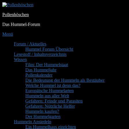
Zum
Inhalt
Pollenhöschen
springen
Das Hummel-Forum
Menü
Primäres
Forum / Aktuelles
Hummel Forum Übersicht
Menü
Lesestoff / Inhaltsverzeichnis
Wissen
Film: Der Hummelstaat
Das Hummeljahr
Pollenkalender
Die Bedeutung der Hummeln als Bestäuber
Welche Hummel ist denn das?
Europäische Hummelarten
Hummeln aus aller Welt
Gefahren: Feinde und Parasiten
Gefahren: Nützliche Helfer
Hummeln kaufen?
Der Hummelgarten
Hummeln Ansiedeln
Ein Hummelhaus einrichten