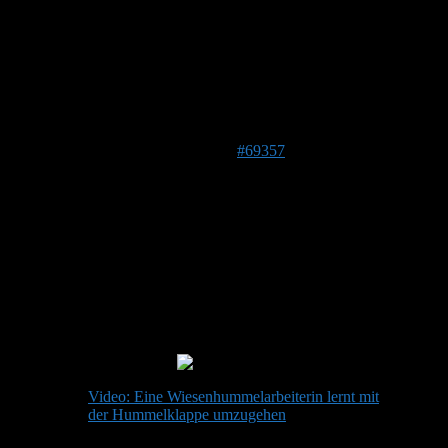
Im Moment hat sie noch eine Öffnung von etwa 2mm ,wo die
Arbeiterinnen zwar problemlos einfliegen können, da sie aber
noch recht klein sind scheint es mühsam zu sein
herauszukommen .Deshalb hab ich Sorge sie vollständig zu
schließen oder kann ich damit noch warten?
Wäre dankbar für einen Tipp
Lg Beatrix
27. April 2022 um 21:39 Uhr
#69357
Stefan
Admin
Beitragsersteller
DE 84513
398 m
Hallo Beatrix!
Bist Du sicher dass die Klappe die richtige Neigung hat und
leicht bzw. leichtgängig ist? Wenn ja, dann würde ich jetzt
noch einmal den Abstand halbieren und dann am nächsten
Tag ganz schließen.
Video: Eine Wiesenhummelarbeiterin lernt mit
der Hummelklappe umzugehen