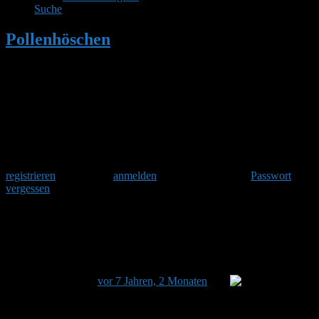
Suche
Pollenhöschen
•
Wachsmottensperre
Variante 7: Zweiweg-Mottenklappe von
Armin Krenz
Herzlich Willkommen
Um am Hummelforum teilzunehmen musst Du Dich einmalig
registrieren
und danach
anmelden
. Oder hast Du Dein
Passwort
vergessen
?
Wachsmottensperre Variante 7: Zweiweg-
Mottenklappe von Armin Krenz
Dieses Thema hat 0 Antworten sowie 2 Teilnehmer und
wurde zuletzt
vor 7 Jahren, 2 Monaten
von
Beatrix
aktualisiert.
Ansicht von 4 Beiträgen – 1 bis 4 (von insgesamt 4)