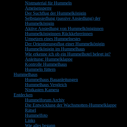
Nistmaterial für Hummeln
Ameisensperre
Der Suchflug der Hummelkönigin
Selbstansiedlung (passive Ansiedlung) der
Hummelkönigin
Aktive Ansiedlung von Hummelköniginnen
Hummelköniginnen Rückkehrerinnen
Umsetzen eines Hummelnestes
Der Orientierungsflug einer Hummelkönigin
Hummelkönigin im Hummelhaus
Wie erkenne ich ob ein Hummelhotel belegt ist?
Anleitung: Hummelklappe
Kontrolle Hummelhaus
Hummeln füttern
Hummelhaus
Hummelhaus Bauanleitungen
Hummelhaus Vergleich
Nistkasten Kamera
Entdecken
Hummelforum Archiv
Die Entwicklung der Wachsmotten-Hummelklappe
Rätsel
Hummelfoto
Links
Wie alles begann