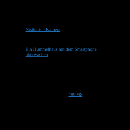
Hallihallo!
Ich habe hier von eher sehr aufwändig:
Nistkasten Kamera
bis sehr einfach:
Ein Hummelhaus mit dem Smartphone
überwachen
Vieles am Start. Das kommt immer individuell darauf an, ob
Du am Hummelhaus Strom, WLAN usw. hast, oder ob die
Kamera eher autark laufen soll.
Grüße Stefan
27. April 2025 um 06:11 Uhr
#89998
Makki
Forenmitglied
Wir haben “Überwachungskameras” in und vor unserem