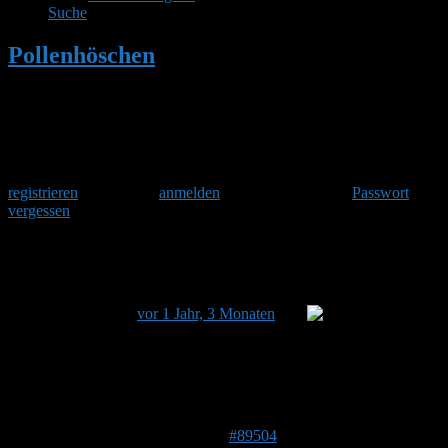
Suche
Pollenhöschen
•
Kamera
Herzlich Willkommen
Um am Hummelforum teilzunehmen musst Du Dich einmalig
registrieren
und danach
anmelden
. Oder hast Du Dein
Passwort
vergessen
?
Kamera
Dieses Thema hat 3 Antworten sowie 4 Teilnehmer und
wurde zuletzt
vor 1 Jahr, 3 Monaten
von
Makki
aktualisiert.
Ansicht von 4 Beiträgen – 1 bis 4 (von insgesamt 4)
Autor
Beiträge
1. April 2025 um 09:50 Uhr
#89504