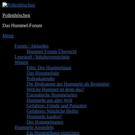
Zum
Inhalt
Pollenhöschen
springen
Das Hummel-Forum
Menü
Primäres
Forum / Aktuelles
Hummel Forum Übersicht
Menü
Lesestoff / Inhaltsverzeichnis
Wissen
Film: Der Hummelstaat
Das Hummeljahr
Pollenkalender
Die Bedeutung der Hummeln als Bestäuber
Welche Hummel ist denn das?
Europäische Hummelarten
Hummeln aus aller Welt
Gefahren: Feinde und Parasiten
Gefahren: Nützliche Helfer
Hummeln kaufen?
Der Hummelgarten
Hummeln Ansiedeln
Ein Hummelhaus einrichten