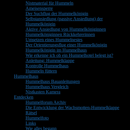
Nistmaterial für Hummeln
Ameisensperre
Der Suchflug der Hummelkönigin
Selbstansiedlung (passive Ansiedlung) der
Hummelkönigin
Aktive Ansiedlung von Hummelköniginnen
Hummelköniginnen Rückkehrerinnen
Umsetzen eines Hummelnestes
Der Orientierungsflug einer Hummelkönigin
Hummelkönigin im Hummelhaus
Wie erkenne ich ob ein Hummelhotel belegt ist?
Anleitung: Hummelklappe
Kontrolle Hummelhaus
Hummeln füttern
Hummelhaus
Hummelhaus Bauanleitungen
Hummelhaus Vergleich
Nistkasten Kamera
Entdecken
Hummelforum Archiv
Die Entwicklung der Wachsmotten-Hummelklappe
Rätsel
Hummelfoto
Links
Wie alles begann