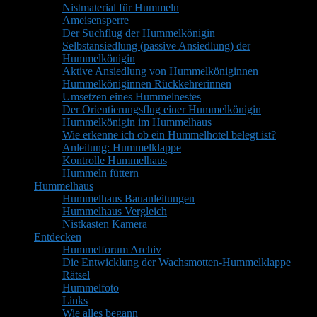
Nistmaterial für Hummeln
Ameisensperre
Der Suchflug der Hummelkönigin
Selbstansiedlung (passive Ansiedlung) der
Hummelkönigin
Aktive Ansiedlung von Hummelköniginnen
Hummelköniginnen Rückkehrerinnen
Umsetzen eines Hummelnestes
Der Orientierungsflug einer Hummelkönigin
Hummelkönigin im Hummelhaus
Wie erkenne ich ob ein Hummelhotel belegt ist?
Anleitung: Hummelklappe
Kontrolle Hummelhaus
Hummeln füttern
Hummelhaus
Hummelhaus Bauanleitungen
Hummelhaus Vergleich
Nistkasten Kamera
Entdecken
Hummelforum Archiv
Die Entwicklung der Wachsmotten-Hummelklappe
Rätsel
Hummelfoto
Links
Wie alles begann