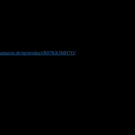
 ist viel zu grobmaschig.
Nest im Bereich der Gitter völlig ungeschützt.
on höchstens 0,3 mm darüber zu spannen.
w.amazon.de/gp/product/B07KKJMH7Q/