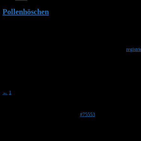
Pollenhöschen
•
Hummelhaus
•
Seite 2
Herzlich Willkommen
Um am Hummelforum teilzunehmen musst Du Dich einmalig
registri
Hummelhaus
Dieses Thema hat 25 Antworten sowie 6 Teilnehmer und wurde
Ansicht von 11 Beiträgen – 16 bis 26 (von insgesamt 26)
←
1
2
Autor
Beiträge
18. Februar 2023 um 16:14 Uhr
#75553
Waldfee
Forenmitglied
Beitragsersteller