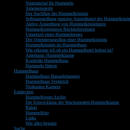
Nistmaterial für Hummeln
Ameisensperre
Der Suchflug der Hummelkönigin
Selbstansiedlung (passive Ansiedlung) der Hummelkönig
Aktive Ansiedlung von Hummelköniginnen
Hummelköniginnen Rückkehrerinnen
Umsetzen eines Hummelnestes
Der Orientierungsflug einer Hummelkönigin
Hummelkönigin im Hummelhaus
Wie erkenne ich ob ein Hummelhotel belegt ist?
Anleitung: Hummelklappe
Kontrolle Hummelhaus
Hummeln füttern
Hummelhaus
Hummelhaus Bauanleitungen
Hummelhaus Vergleich
Nistkasten Kamera
Entdecken
Hummelforum Archiv
Die Entwicklung der Wachsmotten-Hummelklappe
Rätsel
Hummelfoto
Links
Wie alles begann
Suche