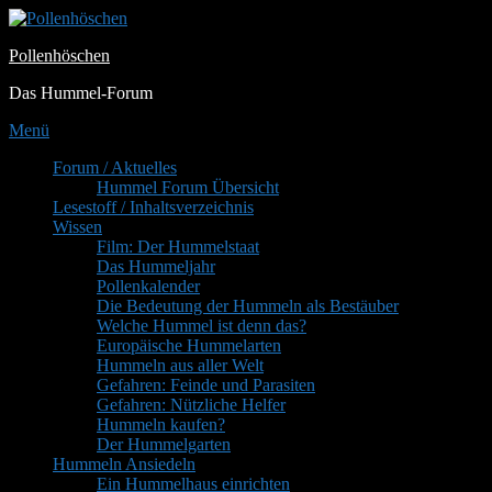
Zum
Inhalt
Pollenhöschen
springen
Das Hummel-Forum
Menü
Primäres
Forum / Aktuelles
Hummel Forum Übersicht
Menü
Lesestoff / Inhaltsverzeichnis
Wissen
Film: Der Hummelstaat
Das Hummeljahr
Pollenkalender
Die Bedeutung der Hummeln als Bestäuber
Welche Hummel ist denn das?
Europäische Hummelarten
Hummeln aus aller Welt
Gefahren: Feinde und Parasiten
Gefahren: Nützliche Helfer
Hummeln kaufen?
Der Hummelgarten
Hummeln Ansiedeln
Ein Hummelhaus einrichten