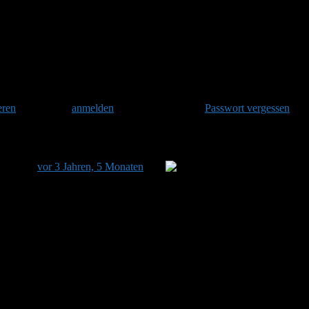
eren
und danach
anmelden
. Oder hast Du Dein
Passwort vergessen
?
 zuletzt
vor 3 Jahren, 5 Monaten
von
Aleks aktualisiert.