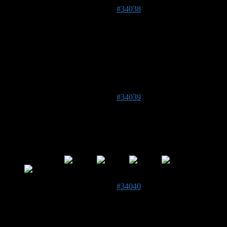
24. Mai 2019 um 18:12 Uhr
#34038
Bernd
Forenmitglied
Tolle Aufnahmen, Super!
Wie klappt das mit der Linse, wird die einfach vorgeklemmt?
24. Mai 2019 um 18:38 Uhr
#34039
gingillinos
Forenmitglied
Beitragsersteller
Tolle Bilder
24. Mai 2019 um 18:56 Uhr
#34040
Martha
Forenmitglied
CH
545 m