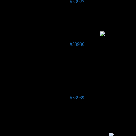
22. Mai 2019 um 21:17 Uhr
#33927
Bernd
Forenmitglied
Ist das ne neue Sportart? Synchron Ausflug!
23. Mai 2019 um 07:26 Uhr
#33936
Mirjam
Forenmitglied
@Bernd ja, habe das Gefühl, die beiden Hummelvölker
schließen immer Wetten ab , wer als erstes die Hummelklappe
überwindet.
23. Mai 2019 um 08:26 Uhr
#33939
gingillinos
Forenmitglied
Beitragsersteller
Schöne Bilder dabei.. Man sieht sie sich gern an.