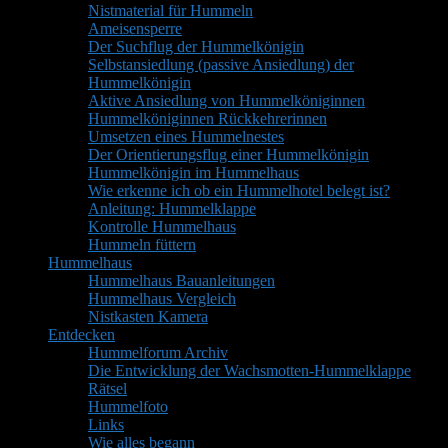
Nistmaterial für Hummeln
Ameisensperre
Der Suchflug der Hummelkönigin
Selbstansiedlung (passive Ansiedlung) der
Hummelkönigin
Aktive Ansiedlung von Hummelköniginnen
Hummelköniginnen Rückkehrerinnen
Umsetzen eines Hummelnestes
Der Orientierungsflug einer Hummelkönigin
Hummelkönigin im Hummelhaus
Wie erkenne ich ob ein Hummelhotel belegt ist?
Anleitung: Hummelklappe
Kontrolle Hummelhaus
Hummeln füttern
Hummelhaus
Hummelhaus Bauanleitungen
Hummelhaus Vergleich
Nistkasten Kamera
Entdecken
Hummelforum Archiv
Die Entwicklung der Wachsmotten-Hummelklappe
Rätsel
Hummelfoto
Links
Wie alles begann