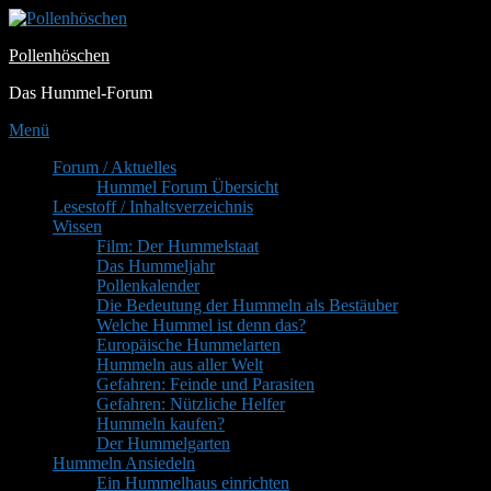
Zum
Inhalt
Pollenhöschen
springen
Das Hummel-Forum
Menü
Primäres
Forum / Aktuelles
Hummel Forum Übersicht
Menü
Lesestoff / Inhaltsverzeichnis
Wissen
Film: Der Hummelstaat
Das Hummeljahr
Pollenkalender
Die Bedeutung der Hummeln als Bestäuber
Welche Hummel ist denn das?
Europäische Hummelarten
Hummeln aus aller Welt
Gefahren: Feinde und Parasiten
Gefahren: Nützliche Helfer
Hummeln kaufen?
Der Hummelgarten
Hummeln Ansiedeln
Ein Hummelhaus einrichten