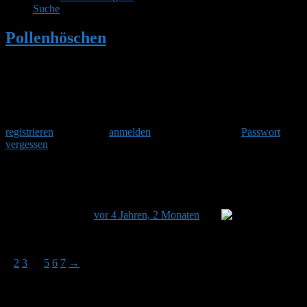
Suche
Pollenhöschen
•
Hummelbilder
Herzlich Willkommen
Um am Hummelforum teilzunehmen musst Du Dich einmalig
registrieren
und danach
anmelden
. Oder hast Du Dein
Passwort
vergessen
?
Hummelbilder
Dieses Thema hat 95 Antworten sowie 24 Teilnehmer und
wurde zuletzt
vor 4 Jahren, 2 Monaten
von
Paps
aktualisiert.
Ansicht von 15 Beiträgen – 1 bis 15 (von insgesamt 96)
1
2
3
…
5
6
7
→
Autor
Beiträge