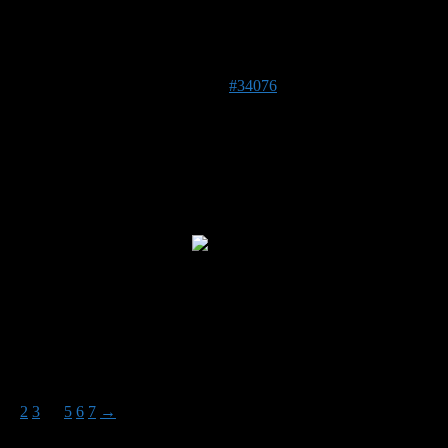
Foto/Video:
24. Mai 2019 um 21:11 Uhr
#34076
TiGo
Forenmitglied
So’n Zufall! Ich war auch noch mal im Garten und hab ne
Erdhummel an ner Akelei erwischt.
Allerdings mit Makro.
Foto/Video:
Autor
Beiträge
Ansicht von 15 Beiträgen – 1 bis 15 (von insgesamt 96)
1
2
3
…
5
6
7
→
Du musst angemeldet sein, um auf dieses Thema antworten