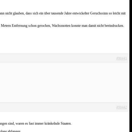
nn nicht glauben, dass sich ein über tausende Jahre entwickelter Geruchssinn so leicht mit
 5 Metern Entfernung schon gerochen, Wachsmotten konnte man damit nicht beeindrucken.
#90441
#90442
ngen sind, waren es fast immer kränkelnde Staaten.
blage abfangen.