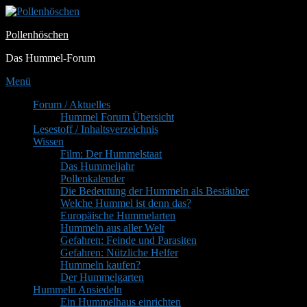
Zum
Inhalt
Pollenhöschen
springen
Das Hummel-Forum
Menü
Primäres
Forum / Aktuelles
Hummel Forum Übersicht
Menü
Lesestoff / Inhaltsverzeichnis
Wissen
Film: Der Hummelstaat
Das Hummeljahr
Pollenkalender
Die Bedeutung der Hummeln als Bestäuber
Welche Hummel ist denn das?
Europäische Hummelarten
Hummeln aus aller Welt
Gefahren: Feinde und Parasiten
Gefahren: Nützliche Helfer
Hummeln kaufen?
Der Hummelgarten
Hummeln Ansiedeln
Ein Hummelhaus einrichten