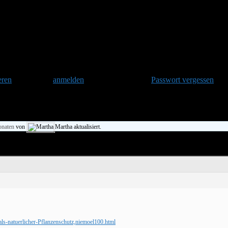
eren
und danach
anmelden
. Oder hast Du Dein
Passwort vergessen
?
onaten
von
Martha aktualisiert.
als-natuerlicher-Pflanzenschutz,niemoel100.html