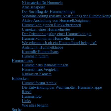
Nistmaterial für Hummeln
Ameisensperre
Der Suchflug der Hummelkönigin
Selbstansiedlung (passive Ansiedlung) der Hummelkönig
Aktive Ansiedlung von Hummelköniginnen
Hummelköniginnen Rückkehrerinnen
Umsetzen eines Hummelnestes
Der Orientierungsflug einer Hummelkönigin
Hummelkönigin im Hummelhaus
Wie erkenne ich ob ein Hummelhotel belegt ist?
Anleitung: Hummelklappe
Kontrolle Hummelhaus
Hummeln füttern
Hummelhaus
Hummelhaus Bauanleitungen
Hummelhaus Vergleich
Nistkasten Kamera
Entdecken
Hummelforum Archiv
Die Entwicklung der Wachsmotten-Hummelklappe
Rätsel
Hummelfoto
Links
Wie alles begann
Suche