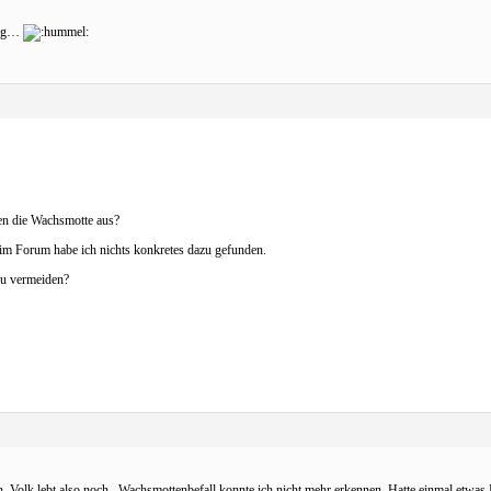
lung…
gen die Wachsmotte aus?
r im Forum habe ich nichts konkretes dazu gefunden.
zu vermeiden?
n. Volk lebt also noch. Wachsmottenbefall konnte ich nicht mehr erkennen. Hatte einmal etwas