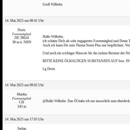
Gruß Wilhelm
14. Mai 2025 um 08:41 Uhr
Doris
Forenmitglied
Hallo Wilhelm,
DE 39624
ich schätze Dich als sehr engagiertes Forenmitglied und Dein
38 m ü. NHN
Auch ich kann Dir zum Thema Neem Plus nur beipflichten. Vorsi
Und noch ein wichtiger Hinweis für die stolzen Besitzer der Ni
BITTE KEINE ÖLHALTIGEN SUBSTANZEN AUF bzw. 
Lg Doris
14. Mai 2025 um 09:02 Uhr
Martha
Forenmitglied
@Hallo Wilhelm Das Öl habe ich nur äusserlich zum überdec
CH
545 m
14. Mai 2025 um 17:05 Uhr
Stefan