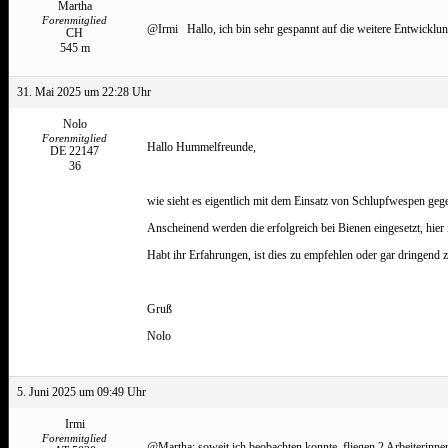
Martha
Forenmitglied
@Irmi Hallo, ich bin sehr gespannt auf die weitere Entwick
CH
545 m
31. Mai 2025 um 22:28 Uhr
Nolo
Forenmitglied
Hallo Hummelfreunde,
DE 22147
36
wie sieht es eigentlich mit dem Einsatz von Schlupfwespen ge
Anscheinend werden die erfolgreich bei Bienen eingesetzt, hie
Habt ihr Erfahrungen, ist dies zu empfehlen oder gar dringend 
Gruß
Nolo
5. Juni 2025 um 09:49 Uhr
Irmi
Forenmitglied
@Martha: soweit ich beobachten konnte, fliegen 2 Arbeiterinne