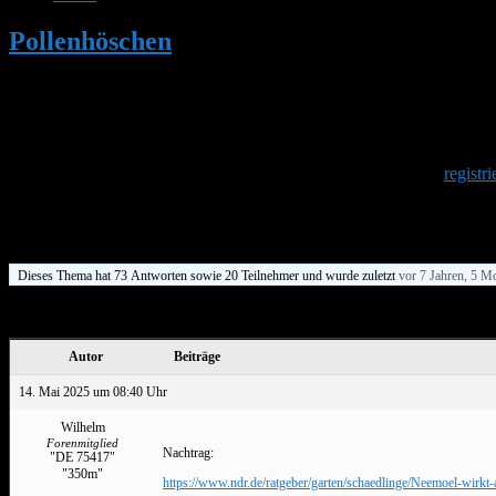
Pollenhöschen
•
Die Wachsmotte
•
Seite 3
Herzlich Willkommen
Um am Hummelforum teilzunehmen musst Du Dich einmalig
registri
Die Wachsmotte
Dieses Thema hat 73 Antworten sowie 20 Teilnehmer und wurde zuletzt
vor 7 Jahren, 5 M
Ansicht von 15 Beiträgen – 31 bis 45 (von insgesamt 74)
Autor
Beiträge
14. Mai 2025 um 08:40 Uhr
Wilhelm
Forenmitglied
Nachtrag:
"DE 75417"
"350m"
https://www.ndr.de/ratgeber/garten/schaedlinge/Neemoel-wirkt-