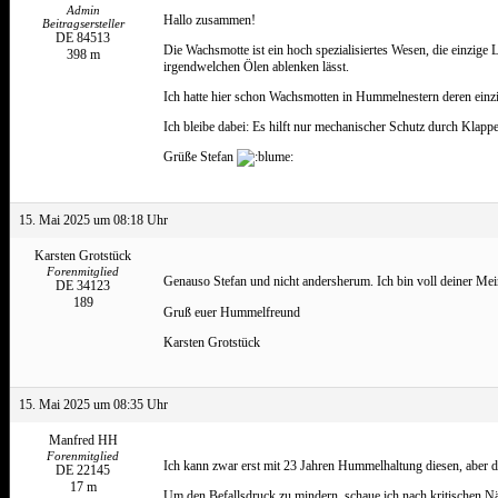
Admin
Hallo zusammen!
Beitragsersteller
DE 84513
Die Wachsmotte ist ein hoch spezialisiertes Wesen, die einzige 
398 m
irgendwelchen Ölen ablenken lässt.
Ich hatte hier schon Wachsmotten in Hummelnestern deren einz
Ich bleibe dabei: Es hilft nur mechanischer Schutz durch Klapp
Grüße Stefan
15. Mai 2025 um 08:18 Uhr
Karsten Grotstück
Forenmitglied
Genauso Stefan und nicht andersherum. Ich bin voll deiner Mei
DE 34123
189
Gruß euer Hummelfreund
Karsten Grotstück
15. Mai 2025 um 08:35 Uhr
Manfred HH
Forenmitglied
Ich kann zwar erst mit 23 Jahren Hummelhaltung diesen, aber d
DE 22145
17 m
Um den Befallsdruck zu mindern, schaue ich nach kritischen Näc