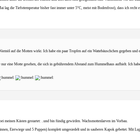
ai lag die Tiefsttemperatur bisher fast immer unter 5°C, meist mit Bodenfrost), dass ich recht e
iemöl auf die Motten wirkt. Ich habe ein paar Tropfen auf ein Wattebäuschchen gegeben und e
be nur eine Motte gesehen, die sich in gebührendem Abstand zum Hummelhaus aufhielt. Ich habe
bei meinen Kästen gestartet: ..und bin fündig gewirden. Wachsmottenlarven im Vorbau.
rinnen, Eierwiege und 5 Puppen) komplett umgesiedelt und in sauberes Kapok gebettet. Mit Lup