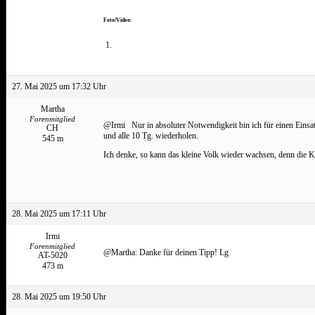
Foto/Video:
27. Mai 2025 um 17:32 Uhr
Martha
Forenmitglied
@Irmi Nur in absoluter Notwendigkeit bin ich für einen Einsatz
CH
und alle 10 Tg. wiederholen.
545 m
Ich denke, so kann das kleine Volk wieder wachsen, denn die Kön
28. Mai 2025 um 17:11 Uhr
Irmi
Forenmitglied
@Martha: Danke für deinen Tipp! Lg
AT-5020
473 m
28. Mai 2025 um 19:50 Uhr