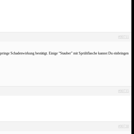
#90711
 geringe Schadenwirkung bestätigt. Einige “Stauber” mit Sprühflasche kannst Du einbringen
#90735
#90738