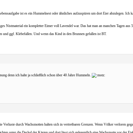
Lebensaufgabe ist es ein Hummelnest oder ähnliches aufzuspüren um dort Eier abzulegen. Ich ka
iges Nistmaterial ein kompletter Eimer voll Lavendel war. Das hat man an manchen Tagen aus
en und ggf. Klebefallen. Und wenn das Kind in den Brunnen gefallen ist BT.
nung denn ich halte ja schließlich schon über 40 Jahre Hummeln.
ie Verluste durch Wachsmotten halten sich in vertretbaren Grenzen. Wenn Völker verloren gega
hten unter die Deckel der Kästen und dort lässt sich gelegentlich eine Wachsmotte vor der Eia