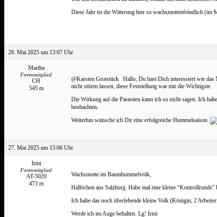
Diese Jahr ist die Witterung hier so wachsmottenfeindlich (im M
26. Mai 2025 um 13:07 Uhr
Martha
Forenmitglied
@Karsten Grotstück Hallo, Du hast Dich interessiert wie das N
CH
nicht stören lassen, diese Feststellung war mir die Wichtigste.
545 m
Die Wirkung auf die Parasiten kann ich so nicht sagen. Ich ha
beobachten.
Weiterhin wünsche ich Dir eine erfolgreiche Hummelsaison.
27. Mai 2025 um 15:06 Uhr
Irmi
Forenmitglied
Wachsmotte im Baumhummelvolk,
AT-5020
473 m
Hallöchen aus Salzburg. Habe mal eine kleine “Kontrollrunde” 
Ich habe das noch überlebende kleine Volk (Königin, 2 Arbeite
Werde ich im Auge behalten. Lg! Irmi