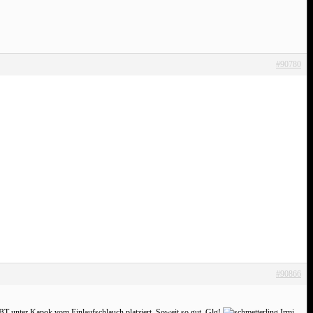
#90780
#90866
 BT unter Kapok vom Einlaufschlauch platziert. Soweit so gut. Glg!
Irmi