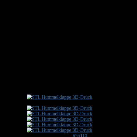
Die Haken sind oben offen, damit die Klappe ausgehängt wer
seitlich links und rechts sind Lüftungsöffnungen, mit Pfannensp
rückseitig wird der Teichspiralschlauch eingedreht, er hält da
Es sind 3 Stk angesenkte Schraubenlöcher vorhanden, für die 
Je nach Typ Vorbau, sind die Schraubenlöcher auch seitlich von
Grösse BxHxT 40x65x60mm
So, nun also hier ein paar Fotos zur Ansicht.
Beste Grüsse aus der Schweiz (nähe St. Gallen) Simon
Foto/Video:
30. März 2021 um 07:40 Uhr
#55110