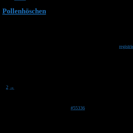
Pollenhöschen
•
3D-Druck Hummelklappe m
Herzlich Willkommen
Um am Hummelforum teilzunehmen musst Du Dich einmalig
registri
3D-Druck Hummelklappe mit Belüftung
Dieses Thema hat 26 Antworten sowie 10 Teilnehmer und wurd
Ansicht von 15 Beiträgen – 1 bis 15 (von insgesamt 27)
1
2
→
Autor
Beiträge
29. März 2021 um 22:48 Uhr
#55336
Stefan
Admin
Beitragsersteller
DE 84513