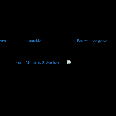
it Belüftung
eren
und danach
anmelden
. Oder hast Du Dein
Passwort vergessen
?
e zuletzt
vor 4 Monaten, 2 Wochen
von
Simon aktualisiert.