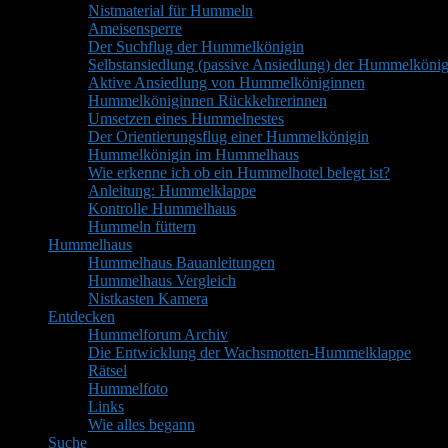
Nistmaterial für Hummeln
Ameisensperre
Der Suchflug der Hummelkönigin
Selbstansiedlung (passive Ansiedlung) der Hummelkönig
Aktive Ansiedlung von Hummelköniginnen
Hummelköniginnen Rückkehrerinnen
Umsetzen eines Hummelnestes
Der Orientierungsflug einer Hummelkönigin
Hummelkönigin im Hummelhaus
Wie erkenne ich ob ein Hummelhotel belegt ist?
Anleitung: Hummelklappe
Kontrolle Hummelhaus
Hummeln füttern
Hummelhaus
Hummelhaus Bauanleitungen
Hummelhaus Vergleich
Nistkasten Kamera
Entdecken
Hummelforum Archiv
Die Entwicklung der Wachsmotten-Hummelklappe
Rätsel
Hummelfoto
Links
Wie alles begann
Suche