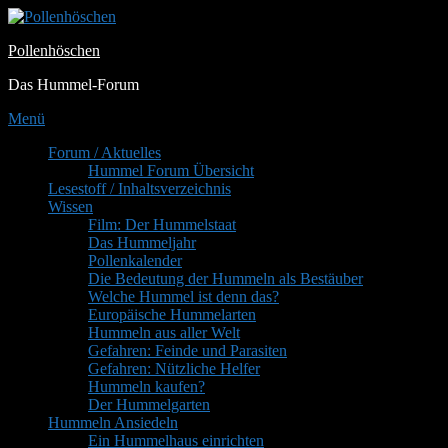
Zum
Inhalt
Pollenhöschen
springen
Das Hummel-Forum
Menü
Primäres
Forum / Aktuelles
Hummel Forum Übersicht
Menü
Lesestoff / Inhaltsverzeichnis
Wissen
Film: Der Hummelstaat
Das Hummeljahr
Pollenkalender
Die Bedeutung der Hummeln als Bestäuber
Welche Hummel ist denn das?
Europäische Hummelarten
Hummeln aus aller Welt
Gefahren: Feinde und Parasiten
Gefahren: Nützliche Helfer
Hummeln kaufen?
Der Hummelgarten
Hummeln Ansiedeln
Ein Hummelhaus einrichten