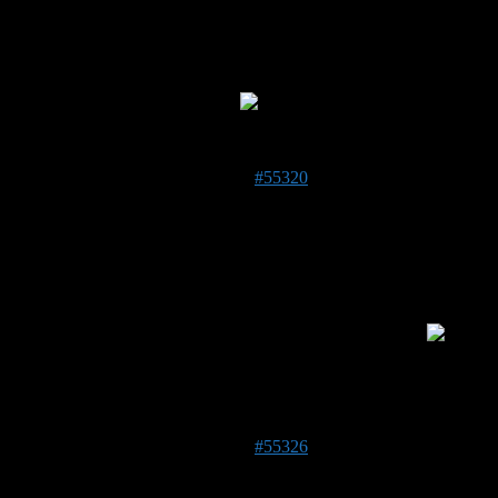
Admin
Beitragsersteller
DE 84513
398 m
Tolle Sache, vielen Dank!
Darf ich die Datei auch hier zu den Bauanleitungen hinzufügen
1. April 2021 um 17:16 Uhr
#55320
Jule
Forenmitglied
Hallo Simon!
Ich würde dir gerne ein oder zwei Vorbaue abkaufen
Gibst du mir eine E-Mail Adresse oder Telefonnummer?
Liebe Grüße, Jule
1. April 2021 um 19:04 Uhr
#55326
Simon
Forenmitglied