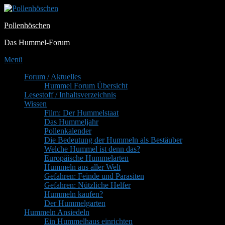
Zum
Inhalt
Pollenhöschen
springen
Das Hummel-Forum
Menü
Primäres
Forum / Aktuelles
Hummel Forum Übersicht
Menü
Lesestoff / Inhaltsverzeichnis
Wissen
Film: Der Hummelstaat
Das Hummeljahr
Pollenkalender
Die Bedeutung der Hummeln als Bestäuber
Welche Hummel ist denn das?
Europäische Hummelarten
Hummeln aus aller Welt
Gefahren: Feinde und Parasiten
Gefahren: Nützliche Helfer
Hummeln kaufen?
Der Hummelgarten
Hummeln Ansiedeln
Ein Hummelhaus einrichten