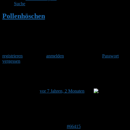
Suche
Pollenhöschen
•
Winterling (Eranthis)
Herzlich Willkommen
Um am Hummelforum teilzunehmen musst Du Dich einmalig
registrieren
und danach
anmelden
. Oder hast Du Dein
Passwort
vergessen
?
Winterling (Eranthis)
Dieses Thema hat 0 Antworten sowie 1 Teilnehmer und
wurde zuletzt
vor 7 Jahren, 2 Monaten
von
Stefan
aktualisiert.
Ansicht von 1 Beitrag (von insgesamt 1)
Autor
Beiträge
20. Mai 2019 um 16:38 Uhr
#66415