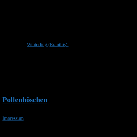
Stefan
Admin
Beitragsersteller
DE 84513
398 m
Dieser Beitrag enthält Fragen und Antworten zu:
Winterling (Eranthis)
Autor
Beiträge
Ansicht von 1 Beitrag (von insgesamt 1)
Du musst angemeldet sein, um auf dieses Thema antworten
zu können.
Pollenhöschen
•
Winterling (Eranthis)
Impressum
• 06.08.2026 • 13:58 Uhr
YouTube
RSS-