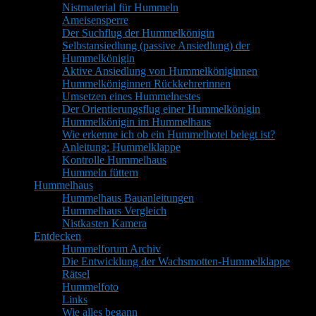
Nistmaterial für Hummeln
Ameisensperre
Der Suchflug der Hummelkönigin
Selbstansiedlung (passive Ansiedlung) der
Hummelkönigin
Aktive Ansiedlung von Hummelköniginnen
Hummelköniginnen Rückkehrerinnen
Umsetzen eines Hummelnestes
Der Orientierungsflug einer Hummelkönigin
Hummelkönigin im Hummelhaus
Wie erkenne ich ob ein Hummelhotel belegt ist?
Anleitung: Hummelklappe
Kontrolle Hummelhaus
Hummeln füttern
Hummelhaus
Hummelhaus Bauanleitungen
Hummelhaus Vergleich
Nistkasten Kamera
Entdecken
Hummelforum Archiv
Die Entwicklung der Wachsmotten-Hummelklappe
Rätsel
Hummelfoto
Links
Wie alles begann