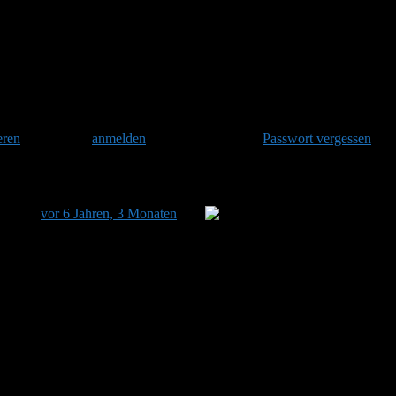
ummelnest
eren
und danach
anmelden
. Oder hast Du Dein
Passwort vergessen
?
zuletzt
vor 6 Jahren, 3 Monaten
von
Sabine aktualisiert.