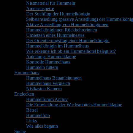
Nistmaterial für Hummeln
Ameisensperre
Der Suchflug der Hummelkönigin
Selbstansiedlung (passive Ansiedlung) der Hummelkönig
Aktive Ansiedlung von Hummelköniginnen
Hummelköniginnen Rückkehrerinnen
Umsetzen eines Hummelnestes
Der Orientierungsflug einer Hummelkönigin
Hummelkönigin im Hummelhaus
Wie erkenne ich ob ein Hummelhotel belegt ist?
Anleitung: Hummelklappe
Kontrolle Hummelhaus
Hummeln füttern
Hummelhaus
Hummelhaus Bauanleitungen
Hummelhaus Vergleich
Nistkasten Kamera
Entdecken
Hummelforum Archiv
Die Entwicklung der Wachsmotten-Hummelklappe
Rätsel
Hummelfoto
Links
Wie alles begann
Suche