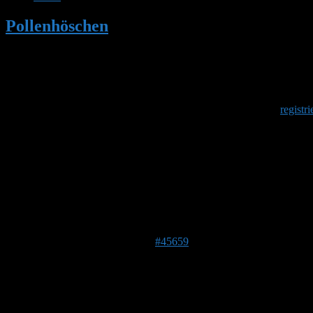
Pollenhöschen
•
Tonaufnahmen vom Erdh
Herzlich Willkommen
Um am Hummelforum teilzunehmen musst Du Dich einmalig
registri
Tonaufnahmen vom Erdhummelnest
Dieses Thema hat 2 Antworten sowie 2 Teilnehmer und wurde 
Ansicht von 3 Beiträgen – 1 bis 3 (von insgesamt 3)
Autor
Beiträge
6. Mai 2020 um 19:54 Uhr
#45659
Sabine
Forenmitglied
DE 45136
116 m