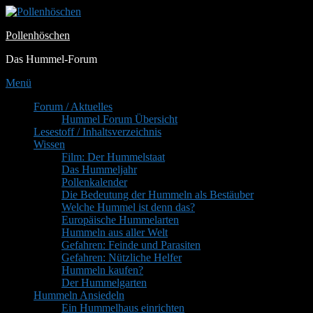
Zum
Inhalt
Pollenhöschen
springen
Das Hummel-Forum
Menü
Primäres
Forum / Aktuelles
Hummel Forum Übersicht
Menü
Lesestoff / Inhaltsverzeichnis
Wissen
Film: Der Hummelstaat
Das Hummeljahr
Pollenkalender
Die Bedeutung der Hummeln als Bestäuber
Welche Hummel ist denn das?
Europäische Hummelarten
Hummeln aus aller Welt
Gefahren: Feinde und Parasiten
Gefahren: Nützliche Helfer
Hummeln kaufen?
Der Hummelgarten
Hummeln Ansiedeln
Ein Hummelhaus einrichten