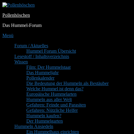
Zum
Inhalt
Pollenhöschen
springen
Das Hummel-Forum
Menü
Primäres
Forum / Aktuelles
Hummel Forum Übersicht
Menü
Lesestoff / Inhaltsverzeichnis
Wissen
Film: Der Hummelstaat
Das Hummeljahr
Pollenkalender
Die Bedeutung der Hummeln als Bestäuber
Welche Hummel ist denn das?
Europäische Hummelarten
Hummeln aus aller Welt
Gefahren: Feinde und Parasiten
Gefahren: Nützliche Helfer
Hummeln kaufen?
Der Hummelgarten
Hummeln Ansiedeln
Ein Hummelhaus einrichten