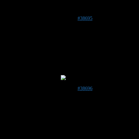
Das ist ja krass gleich 4 Stück
12. August 2019 um 18:07 Uhr
#38695
Stefan
Admin
DE 84513
398 m
Hallo Marcel, herzlich Willkommen!
Ich habe aus Deiner Frage ein eigenes Thema erstellt, das ist
übersichtlicher. Nur zur Info!
Herzlich Willkommen!
12. August 2019 um 18:15 Uhr
#38696
Stefan
Admin
DE 84513
398 m
Hallihallo!
Durch die geschlossene Klappe ist die Belüftung vom
Hummelhaus zu wenig, deshalb muss in den Vorbau einfach