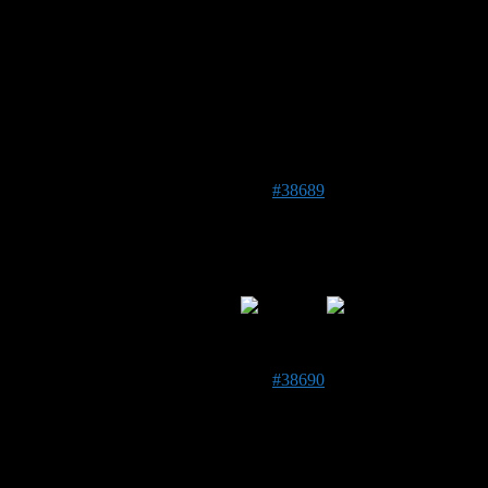
Als ich heute zum Haus kam, saßen da 4 große Hummeln im
Vorbau, meine Frage ist gehören die zum Volk oder sind das
Kuckuckshummeln weil die so dunkel sind?
Gruß Marcel
Foto/Video:
12. August 2019 um 17:44 Uhr
#38689
Karsten Grotstück
Forenmitglied
DE 34123
189
Ja Felsenkuckuckshummel
12. August 2019 um 18:03 Uhr
#38690
Marcel
Forenmitglied
Beitragsersteller