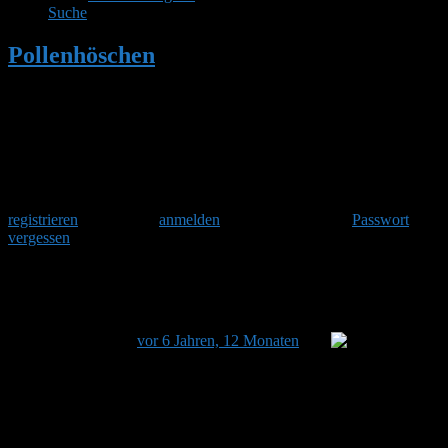
Suche
Pollenhöschen
•
Sind das
Kuckuckshummeln?
Herzlich Willkommen
Um am Hummelforum teilzunehmen musst Du Dich einmalig
registrieren
und danach
anmelden
. Oder hast Du Dein
Passwort
vergessen
?
Sind das Kuckuckshummeln?
Dieses Thema hat 12 Antworten sowie 5 Teilnehmer und
wurde zuletzt
vor 6 Jahren, 12 Monaten
von
Stefan
aktualisiert.
Ansicht von 13 Beiträgen – 1 bis 13 (von insgesamt 13)
Autor
Beiträge