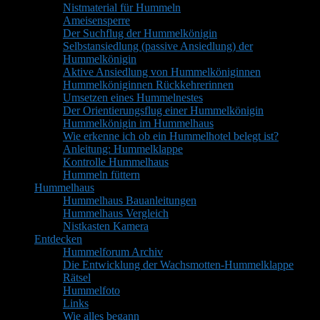
Nistmaterial für Hummeln
Ameisensperre
Der Suchflug der Hummelkönigin
Selbstansiedlung (passive Ansiedlung) der
Hummelkönigin
Aktive Ansiedlung von Hummelköniginnen
Hummelköniginnen Rückkehrerinnen
Umsetzen eines Hummelnestes
Der Orientierungsflug einer Hummelkönigin
Hummelkönigin im Hummelhaus
Wie erkenne ich ob ein Hummelhotel belegt ist?
Anleitung: Hummelklappe
Kontrolle Hummelhaus
Hummeln füttern
Hummelhaus
Hummelhaus Bauanleitungen
Hummelhaus Vergleich
Nistkasten Kamera
Entdecken
Hummelforum Archiv
Die Entwicklung der Wachsmotten-Hummelklappe
Rätsel
Hummelfoto
Links
Wie alles begann