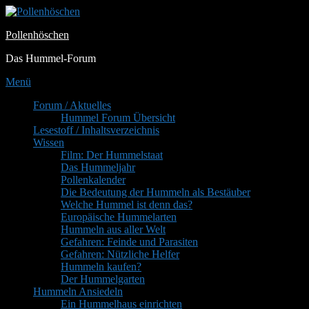
Zum
Inhalt
Pollenhöschen
springen
Das Hummel-Forum
Menü
Primäres
Forum / Aktuelles
Hummel Forum Übersicht
Menü
Lesestoff / Inhaltsverzeichnis
Wissen
Film: Der Hummelstaat
Das Hummeljahr
Pollenkalender
Die Bedeutung der Hummeln als Bestäuber
Welche Hummel ist denn das?
Europäische Hummelarten
Hummeln aus aller Welt
Gefahren: Feinde und Parasiten
Gefahren: Nützliche Helfer
Hummeln kaufen?
Der Hummelgarten
Hummeln Ansiedeln
Ein Hummelhaus einrichten