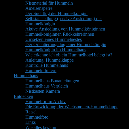
Nistmaterial für Hummeln
Ameisensperre
Der Suchflug der Hummelkönigin
Selbstansiedlung (passive Ansiedlung) der
Hummelkönigin
Aktive Ansiedlung von Hummelköniginnen
Hummelköniginnen Rückkehrerinnen
Umsetzen eines Hummelnestes
Der Orientierungsflug einer Hummelkönigin
Hummelkönigin im Hummelhaus
Wie erkenne ich ob ein Hummelhotel belegt ist?
Anleitung: Hummelklappe
Kontrolle Hummelhaus
Hummeln füttern
Hummelhaus
Hummelhaus Bauanleitungen
Hummelhaus Vergleich
Nistkasten Kamera
Entdecken
Hummelforum Archiv
Die Entwicklung der Wachsmotten-Hummelklappe
Rätsel
Hummelfoto
Links
Wie alles begann