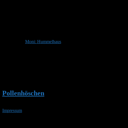
Stefan
Admin
Beitragsersteller
DE 84513
398 m
Dieser Beitrag enthält Fragen und Antworten zu:
Moni: Hummelhaus
Autor
Beiträge
Ansicht von 1 Beitrag (von insgesamt 1)
Du musst angemeldet sein, um auf dieses Thema antworten
zu können.
Pollenhöschen
•
Moni: Hummelhaus
Impressum
• 08.08.2026 • 00:45 Uhr
YouTube
RSS-