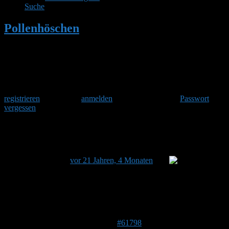
Suche
Pollenhöschen
•
Moni: Hummelhaus
Herzlich Willkommen
Um am Hummelforum teilzunehmen musst Du Dich einmalig
registrieren
und danach
anmelden
. Oder hast Du Dein
Passwort
vergessen
?
Moni: Hummelhaus
Dieses Thema hat 0 Antworten sowie 1 Teilnehmer und
wurde zuletzt
vor 21 Jahren, 4 Monaten
von
Stefan
aktualisiert.
Ansicht von 1 Beitrag (von insgesamt 1)
Autor
Beiträge
3. April 2005 um 19:22 Uhr
#61798