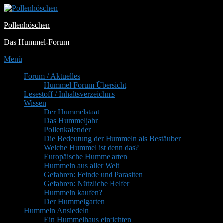
Zum
Inhalt
Pollenhöschen
springen
Das Hummel-Forum
Menü
Primäres
Forum / Aktuelles
Hummel Forum Übersicht
Menü
Lesestoff / Inhaltsverzeichnis
Wissen
Der Hummelstaat
Das Hummeljahr
Pollenkalender
Die Bedeutung der Hummeln als Bestäuber
Welche Hummel ist denn das?
Europäische Hummelarten
Hummeln aus aller Welt
Gefahren: Feinde und Parasiten
Gefahren: Nützliche Helfer
Hummeln kaufen?
Der Hummelgarten
Hummeln Ansiedeln
Ein Hummelhaus einrichten