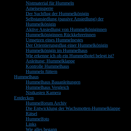
Nistmaterial für Hummeln
Ameisensperre
Der Suchflug der Hummelkönigin
Selbstansiedlung (passive Ansiedlung) der
Hummelkönigin
Aktive Ansiedlung von Hummelköniginnen
Hummelköniginnen Rückkehrerinnen
Umsetzen eines Hummelnestes
Der Orientierungsflug einer Hummelkönigin
Hummelkönigin im Hummelhaus
Wie erkenne ich ob ein Hummelhotel belegt ist?
Anleitung: Hummelklappe
Kontrolle Hummelhaus
Hummeln füttern
Hummelhaus
Hummelhaus Bauanleitungen
Hummelhaus Vergleich
Nistkasten Kamera
Entdecken
Hummelforum Archiv
Die Entwicklung der Wachsmotten-Hummelklappe
Rätsel
Hummelfoto
Links
Wie alles begann