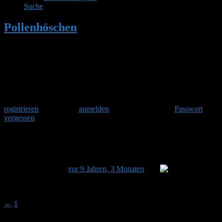
Suche
Pollenhöschen
•
ich habe eine Frage
•
Seite 2
Herzlich Willkommen
Um am Hummelforum teilzunehmen musst Du Dich einmalig
registrieren
und danach
anmelden
. Oder hast Du Dein
Passwort
vergessen
?
ich habe eine Frage
Dieses Thema hat 18 Antworten sowie 6 Teilnehmer und
wurde zuletzt
vor 9 Jahren, 3 Monaten
von
Budmaster aktualisiert.
Ansicht von 4 Beiträgen – 16 bis 19 (von insgesamt 19)
←
1
2
Autor