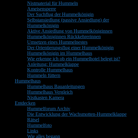
Nistmaterial für Hummeln
Ameisensperre
Der Suchflug der Hummelkönigin
Selbstansiedlung (passive Ansiedlung) der
Hummelkönigin
Aktive Ansiedlung von Hummelköniginnen
Hummelköniginnen Rückkehrerinnen
Umsetzen eines Hummelnestes
Der Orientierungsflug einer Hummelkönigin
Hummelkönigin im Hummelhaus
Wie erkenne ich ob ein Hummelhotel belegt ist?
Anleitung: Hummelklappe
Kontrolle Hummelhaus
Hummeln füttern
Hummelhaus
Hummelhaus Bauanleitungen
Hummelhaus Vergleich
Nistkasten Kamera
Entdecken
Hummelforum Archiv
Die Entwicklung der Wachsmotten-Hummelklappe
Rätsel
Hummelfoto
Links
Wie alles begann