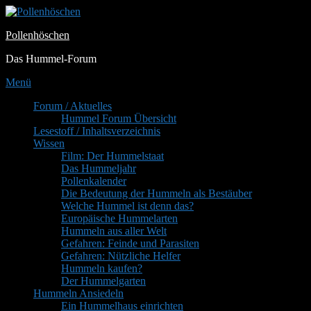
Zum
Inhalt
Pollenhöschen
springen
Das Hummel-Forum
Menü
Primäres
Forum / Aktuelles
Hummel Forum Übersicht
Menü
Lesestoff / Inhaltsverzeichnis
Wissen
Film: Der Hummelstaat
Das Hummeljahr
Pollenkalender
Die Bedeutung der Hummeln als Bestäuber
Welche Hummel ist denn das?
Europäische Hummelarten
Hummeln aus aller Welt
Gefahren: Feinde und Parasiten
Gefahren: Nützliche Helfer
Hummeln kaufen?
Der Hummelgarten
Hummeln Ansiedeln
Ein Hummelhaus einrichten