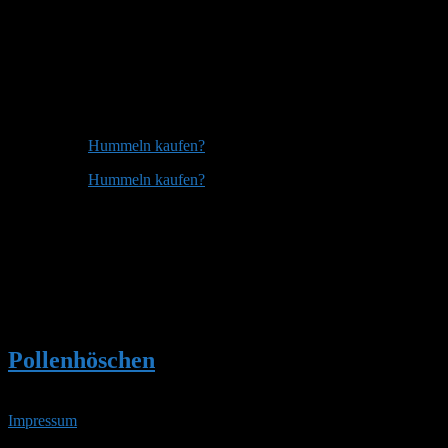
Stefan
Admin
Beitragsersteller
DE 84513
398 m
Dieser Beitrag enthält Fragen und Antworten zu:
Hummeln kaufen?
Hummeln kaufen?
Autor
Beiträge
Ansicht von 1 Beitrag (von insgesamt 1)
Du musst angemeldet sein, um auf dieses Thema antworten
zu können.
Pollenhöschen
•
Hummeln kaufen?
Impressum
• 07.08.2026 • 11:53 Uhr