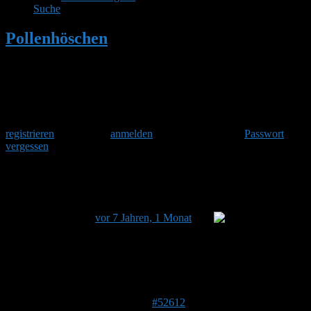
Suche
Pollenhöschen
•
Hummeln kaufen?
Herzlich Willkommen
Um am Hummelforum teilzunehmen musst Du Dich einmalig
registrieren
und danach
anmelden
. Oder hast Du Dein
Passwort
vergessen
?
Hummeln kaufen?
Dieses Thema hat 0 Antworten sowie 1 Teilnehmer und
wurde zuletzt
vor 7 Jahren, 1 Monat
von
Stefan
aktualisiert.
Ansicht von 1 Beitrag (von insgesamt 1)
Autor
Beiträge
3. Juli 2019 um 16:37 Uhr
#52612