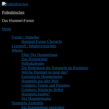
Zum
Inhalt
Pollenhöschen
springen
Das Hummel-Forum
Menü
Primäres
Forum / Aktuelles
Hummel Forum Übersicht
Menü
Lesestoff / Inhaltsverzeichnis
Wissen
Film: Der Hummelstaat
Das Hummeljahr
Pollenkalender
Die Bedeutung der Hummeln als Bestäuber
Welche Hummel ist denn das?
Europäische Hummelarten
Hummeln aus aller Welt
Gefahren: Feinde und Parasiten
Gefahren: Nützliche Helfer
Hummeln kaufen?
Der Hummelgarten
Hummeln Ansiedeln
Ein Hummelhaus einrichten