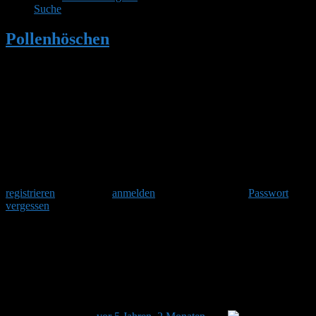
Suche
Pollenhöschen
•
Hummelklappe mit
Anleitung und Bauplan für
Hummelkästen / Hummelpensionen
•
Seite 2
Herzlich Willkommen
Um am Hummelforum teilzunehmen musst Du Dich einmalig
registrieren
und danach
anmelden
. Oder hast Du Dein
Passwort
vergessen
?
Hummelklappe mit Anleitung und
Bauplan für Hummelkästen /
Hummelpensionen
Dieses Thema hat 15 Antworten sowie 3 Teilnehmer und