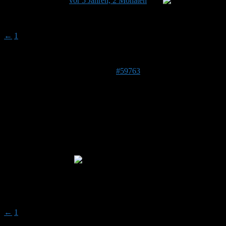
wurde zuletzt
vor 5 Jahren, 2 Monaten
von
Stefan
aktualisiert.
Ansicht von 16 Beitrag (von insgesamt 16)
←
1
2
Autor
Beiträge
13. Mai 2021 um 18:55 Uhr
#59763
Stefan
Admin
Beitragsersteller
DE 84513
398 m
Doris hat die Adresse selbst hier mehrfach veröffentlicht und
mir das OK gefeben bei Anfragen den Kontakt herzustellen.
Also alles OK!
Autor
Beiträge
Ansicht von 16 Beitrag (von insgesamt 16)
←
1
2