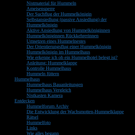
Nistmaterial für Hummeln
Ameisensperre
Der Suchflug der Hummelkönigin
Selbstansiedlung (passive Ansiedlung) der
Hummelkönigin
Aktive Ansiedlung von Hummelköniginnen
Hummelköniginnen Rückkehrerinnen
Umsetzen eines Hummelnestes
Der Orientierungsflug einer Hummelkönigin
Hummelkönigin im Hummelhaus
Wie erkenne ich ob ein Hummelhotel belegt ist?
Anleitung: Hummelklappe
Kontrolle Hummelhaus
Hummeln füttern
Hummelhaus
Hummelhaus Bauanleitungen
Hummelhaus Vergleich
Nistkasten Kamera
Entdecken
Hummelforum Archiv
Die Entwicklung der Wachsmotten-Hummelklappe
Rätsel
Hummelfoto
Links
Wie alles begann