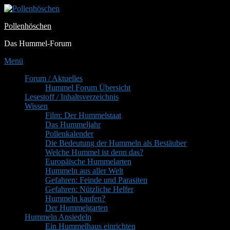
Zum
Inhalt
Pollenhöschen
springen
Das Hummel-Forum
Menü
Primäres
Forum / Aktuelles
Hummel Forum Übersicht
Menü
Lesestoff / Inhaltsverzeichnis
Wissen
Film: Der Hummelstaat
Das Hummeljahr
Pollenkalender
Die Bedeutung der Hummeln als Bestäuber
Welche Hummel ist denn das?
Europäische Hummelarten
Hummeln aus aller Welt
Gefahren: Feinde und Parasiten
Gefahren: Nützliche Helfer
Hummeln kaufen?
Der Hummelgarten
Hummeln Ansiedeln
Ein Hummelhaus einrichten