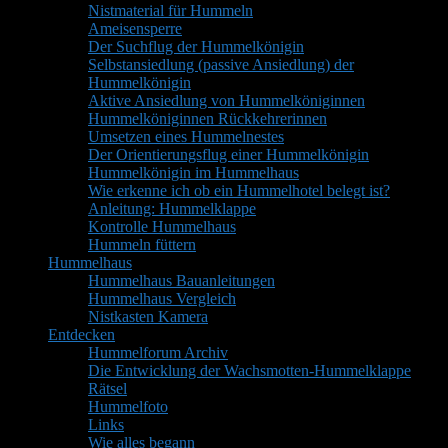
Nistmaterial für Hummeln
Ameisensperre
Der Suchflug der Hummelkönigin
Selbstansiedlung (passive Ansiedlung) der
Hummelkönigin
Aktive Ansiedlung von Hummelköniginnen
Hummelköniginnen Rückkehrerinnen
Umsetzen eines Hummelnestes
Der Orientierungsflug einer Hummelkönigin
Hummelkönigin im Hummelhaus
Wie erkenne ich ob ein Hummelhotel belegt ist?
Anleitung: Hummelklappe
Kontrolle Hummelhaus
Hummeln füttern
Hummelhaus
Hummelhaus Bauanleitungen
Hummelhaus Vergleich
Nistkasten Kamera
Entdecken
Hummelforum Archiv
Die Entwicklung der Wachsmotten-Hummelklappe
Rätsel
Hummelfoto
Links
Wie alles begann