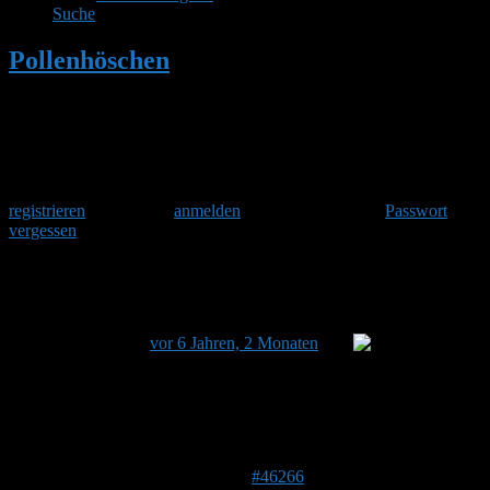
Suche
Pollenhöschen
•
Hummelhaus versetzten
Herzlich Willkommen
Um am Hummelforum teilzunehmen musst Du Dich einmalig
registrieren
und danach
anmelden
. Oder hast Du Dein
Passwort
vergessen
?
Hummelhaus versetzten
Dieses Thema hat 2 Antworten sowie 3 Teilnehmer und
wurde zuletzt
vor 6 Jahren, 2 Monaten
von
Stefan
aktualisiert.
Ansicht von 3 Beiträgen – 1 bis 3 (von insgesamt 3)
Autor
Beiträge
21. Mai 2020 um 07:28 Uhr
#46266