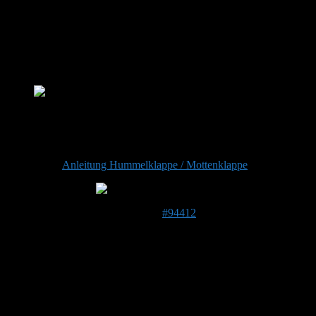
Admin
DE 84513
398 m
Hallo Rolf!
Das ist eine Steinhummelkönigin die fleißig Pollen einträgt.
Viel Freude und Glück damit! Jetzt wäre eine gute Zeit die
Hummelklappe einzuhängen und langsam schrittweise zu
schließen.
Anleitung Hummelklappe / Mottenklappe
Grüße Stefan
18. Mai 2026 um 22:58 Uhr
#94412
Rolf KaPunkt
Forenmitglied
Beitragsersteller
DE 39590
39 m
Ja, die Hummelklappe liegt schon hier, kommt in den
nächsten Tagen zum Einsatz.