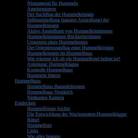
Nistmaterial für Hummeln
Ameisensperre
Der Suchflug der Hummelkönigin
Selbstansiedlung (passive Ansiedlung) der
Hummelkönigin
Aktive Ansiedlung von Hummelköniginnen
Hummelköniginnen Rückkehrerinnen
Umsetzen eines Hummelnestes
Der Orientierungsflug einer Hummelkönigin
Hummelkönigin im Hummelhaus
Wie erkenne ich ob ein Hummelhotel belegt ist?
Anleitung: Hummelklappe
Kontrolle Hummelhaus
Hummeln füttern
Hummelhaus
Hummelhaus Bauanleitungen
Hummelhaus Vergleich
Nistkasten Kamera
Entdecken
Hummelforum Archiv
Die Entwicklung der Wachsmotten-Hummelklappe
Rätsel
Hummelfoto
Links
Wie alles begann