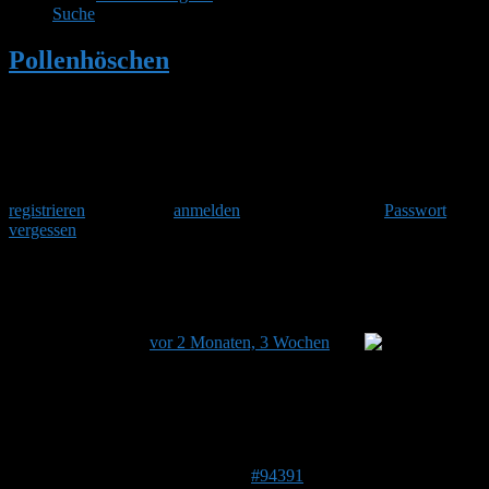
Suche
Pollenhöschen
•
Hummel eingezogen
Herzlich Willkommen
Um am Hummelforum teilzunehmen musst Du Dich einmalig
registrieren
und danach
anmelden
. Oder hast Du Dein
Passwort
vergessen
?
Hummel eingezogen
Dieses Thema hat 3 Antworten sowie 3 Teilnehmer und
wurde zuletzt
vor 2 Monaten, 3 Wochen
von
Rolf KaPunkt aktualisiert.
Ansicht von 4 Beiträgen – 1 bis 4 (von insgesamt 4)
Autor
Beiträge
18. Mai 2026 um 20:27 Uhr
#94391