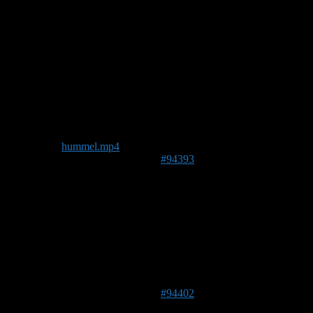
Rolf KaPunkt
Forenmitglied
DE 39590
39 m
Seit gestern ist eine Hummel eingezogen. Ist das eine
Steinhummel?
In diesem Sinne und Grüße aus der Altmark.
Foto/Video:
hummel.mp4
18. Mai 2026 um 20:36 Uhr
#94393
Brummel
Forenmitglied
Hallo,
Ja ich denke auch das es sehr wahrscheinlich einen
Steinhummel ist
18. Mai 2026 um 21:33 Uhr
#94402
Stefan