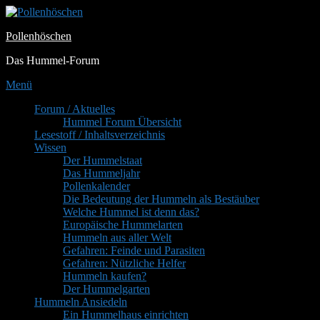
Zum
Inhalt
Pollenhöschen
springen
Das Hummel-Forum
Menü
Primäres
Forum / Aktuelles
Hummel Forum Übersicht
Menü
Lesestoff / Inhaltsverzeichnis
Wissen
Der Hummelstaat
Das Hummeljahr
Pollenkalender
Die Bedeutung der Hummeln als Bestäuber
Welche Hummel ist denn das?
Europäische Hummelarten
Hummeln aus aller Welt
Gefahren: Feinde und Parasiten
Gefahren: Nützliche Helfer
Hummeln kaufen?
Der Hummelgarten
Hummeln Ansiedeln
Ein Hummelhaus einrichten