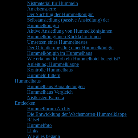
Nistmaterial für Hummeln
Ameisensperre
Der Suchflug der Hummelkönigin
Selbstansiedlung (passive Ansiedlung) der
Hummelkönigin
Aktive Ansiedlung von Hummelköniginnen
Hummelköniginnen Rückkehrerinnen
Umsetzen eines Hummelnestes
Der Orientierungsflug einer Hummelkönigin
Hummelkönigin im Hummelhaus
Wie erkenne ich ob ein Hummelhotel belegt ist?
Anleitung: Hummelklappe
Kontrolle Hummelhaus
Hummeln füttern
Hummelhaus
Hummelhaus Bauanleitungen
Hummelhaus Vergleich
Nistkasten Kamera
Entdecken
Hummelforum Archiv
Die Entwicklung der Wachsmotten-Hummelklappe
Rätsel
Hummelfoto
Links
Wie alles begann