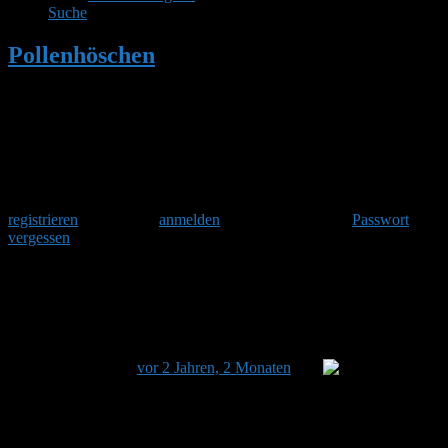
Suche
Pollenhöschen
•
Hummel/Biene
verschließt Deko-Nistkasten
Herzlich Willkommen
Um am Hummelforum teilzunehmen musst Du Dich einmalig
registrieren
und danach
anmelden
. Oder hast Du Dein
Passwort
vergessen
?
Hummel/Biene verschließt Deko-
Nistkasten
Dieses Thema hat 2 Antworten sowie 1 Teilnehmer und
wurde zuletzt
vor 2 Jahren, 2 Monaten
von
Gabriele
Rottmann aktualisiert.
Ansicht von 3 Beiträgen – 1 bis 3 (von insgesamt 3)