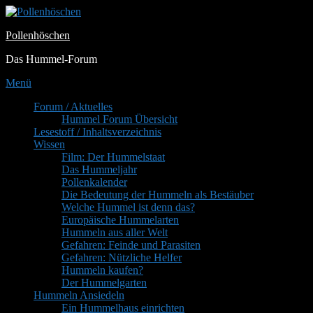
Zum
Inhalt
Pollenhöschen
springen
Das Hummel-Forum
Menü
Primäres
Forum / Aktuelles
Hummel Forum Übersicht
Menü
Lesestoff / Inhaltsverzeichnis
Wissen
Film: Der Hummelstaat
Das Hummeljahr
Pollenkalender
Die Bedeutung der Hummeln als Bestäuber
Welche Hummel ist denn das?
Europäische Hummelarten
Hummeln aus aller Welt
Gefahren: Feinde und Parasiten
Gefahren: Nützliche Helfer
Hummeln kaufen?
Der Hummelgarten
Hummeln Ansiedeln
Ein Hummelhaus einrichten