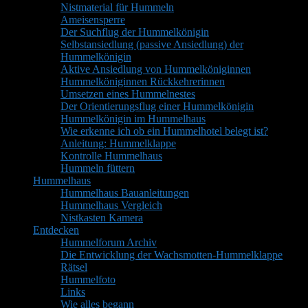
Nistmaterial für Hummeln
Ameisensperre
Der Suchflug der Hummelkönigin
Selbstansiedlung (passive Ansiedlung) der
Hummelkönigin
Aktive Ansiedlung von Hummelköniginnen
Hummelköniginnen Rückkehrerinnen
Umsetzen eines Hummelnestes
Der Orientierungsflug einer Hummelkönigin
Hummelkönigin im Hummelhaus
Wie erkenne ich ob ein Hummelhotel belegt ist?
Anleitung: Hummelklappe
Kontrolle Hummelhaus
Hummeln füttern
Hummelhaus
Hummelhaus Bauanleitungen
Hummelhaus Vergleich
Nistkasten Kamera
Entdecken
Hummelforum Archiv
Die Entwicklung der Wachsmotten-Hummelklappe
Rätsel
Hummelfoto
Links
Wie alles begann