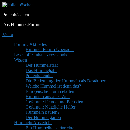
Zum
Inhalt
Pollenhöschen
springen
Das Hummel-Forum
Menü
Primäres
Forum / Aktuelles
Hummel Forum Übersicht
Menü
Lesestoff / Inhaltsverzeichnis
Wissen
Der Hummelstaat
Das Hummeljahr
Pollenkalender
Die Bedeutung der Hummeln als Bestäuber
Welche Hummel ist denn das?
Europäische Hummelarten
Hummeln aus aller Welt
Gefahren: Feinde und Parasiten
Gefahren: Nützliche Helfer
Hummeln kaufen?
Der Hummelgarten
Hummeln Ansiedeln
Ein Hummelhaus einrichten