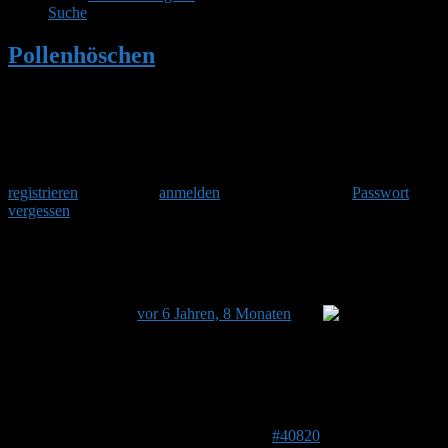
Suche
Pollenhöschen
•
Bombus bimaculatus
Herzlich Willkommen
Um am Hummelforum teilzunehmen musst Du Dich einmalig
registrieren
und danach
anmelden
. Oder hast Du Dein
Passwort
vergessen
?
Bombus bimaculatus
Dieses Thema hat 0 Antworten sowie 1 Teilnehmer und
wurde zuletzt
vor 6 Jahren, 8 Monaten
von
Stefan
aktualisiert.
Ansicht von 1 Beitrag (von insgesamt 1)
Autor
Beiträge
25. November 2019 um 08:00 Uhr
#40820