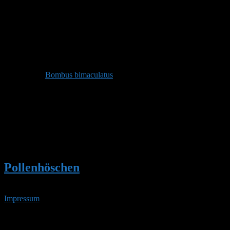
Stefan
Admin
Beitragsersteller
DE 84513
398 m
Dieser Beitrag enthält Fragen und Antworten zu:
Bombus bimaculatus
Autor
Beiträge
Ansicht von 1 Beitrag (von insgesamt 1)
Du musst angemeldet sein, um auf dieses Thema antworten
zu können.
Pollenhöschen
•
Bombus bimaculatus
Impressum
• 08.08.2026 • 20:08 Uhr
YouTube
RSS-