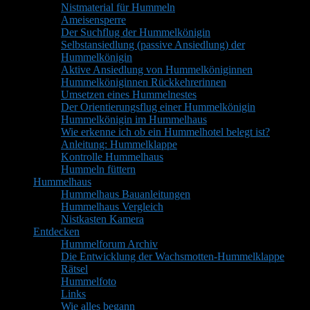
Nistmaterial für Hummeln
Ameisensperre
Der Suchflug der Hummelkönigin
Selbstansiedlung (passive Ansiedlung) der
Hummelkönigin
Aktive Ansiedlung von Hummelköniginnen
Hummelköniginnen Rückkehrerinnen
Umsetzen eines Hummelnestes
Der Orientierungsflug einer Hummelkönigin
Hummelkönigin im Hummelhaus
Wie erkenne ich ob ein Hummelhotel belegt ist?
Anleitung: Hummelklappe
Kontrolle Hummelhaus
Hummeln füttern
Hummelhaus
Hummelhaus Bauanleitungen
Hummelhaus Vergleich
Nistkasten Kamera
Entdecken
Hummelforum Archiv
Die Entwicklung der Wachsmotten-Hummelklappe
Rätsel
Hummelfoto
Links
Wie alles begann