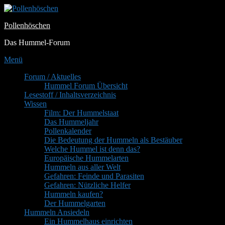
Zum
Inhalt
Pollenhöschen
springen
Das Hummel-Forum
Menü
Primäres
Forum / Aktuelles
Hummel Forum Übersicht
Menü
Lesestoff / Inhaltsverzeichnis
Wissen
Film: Der Hummelstaat
Das Hummeljahr
Pollenkalender
Die Bedeutung der Hummeln als Bestäuber
Welche Hummel ist denn das?
Europäische Hummelarten
Hummeln aus aller Welt
Gefahren: Feinde und Parasiten
Gefahren: Nützliche Helfer
Hummeln kaufen?
Der Hummelgarten
Hummeln Ansiedeln
Ein Hummelhaus einrichten