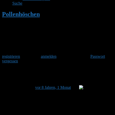
Suche
Pollenhöschen
•
Benachrichtigungen
abstellen
Herzlich Willkommen
Um am Hummelforum teilzunehmen musst Du Dich einmalig
registrieren
und danach
anmelden
. Oder hast Du Dein
Passwort
vergessen
?
Benachrichtigungen abstellen
Dieses Thema hat 5 Antworten sowie 4 Teilnehmer und
wurde zuletzt
vor 8 Jahren, 1 Monat
von
Anonym
aktualisiert.
Ansicht von 6 Beiträgen – 1 bis 6 (von insgesamt 6)
Autor
Beiträge