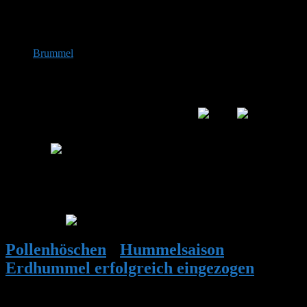
DE 84513
398 m
Brummel
schrieb am
18. Mai 2026 um 20:25 Uhr
So unter den letzten resten Moos waren noch ein paar
ameisen die die wärme genossen hatten. Und unter der
Wasserschale in der nähe auch noch eine ganze menge.
Mal schauen ob es jetzt besser klappt
Interessantes Foto! Hier in der Vorschau hatte das was von einem
Krokodil!
Ich hoffe, es ist alles in Ordnung bei Deinem Nest! So tief
eingegraben, sollten die derzeit hohen Temperaturen eigentlich kein
Problem darstellen.
Grüße Stefan
Pollenhöschen
•
Hummelsaison
•
Erdhummel erfolgreich eingezogen
•
Antwort auf: Erdhummel erfolgreich
eingezogen