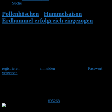
Suche
Pollenhöschen
•
Hummelsaison
•
Erdhummel erfolgreich eingezogen
•
Antwort auf: Erdhummel erfolgreich
eingezogen
Herzlich Willkommen
Um am Hummelforum teilzunehmen musst Du Dich einmalig
registrieren
und danach
anmelden
. Oder hast Du Dein
Passwort
vergessen
?
Antwort auf: Erdhummel erfolgreich
eingezogen
20. Juni 2026 um 12:49 Uhr
#95268
Stefan
Admin