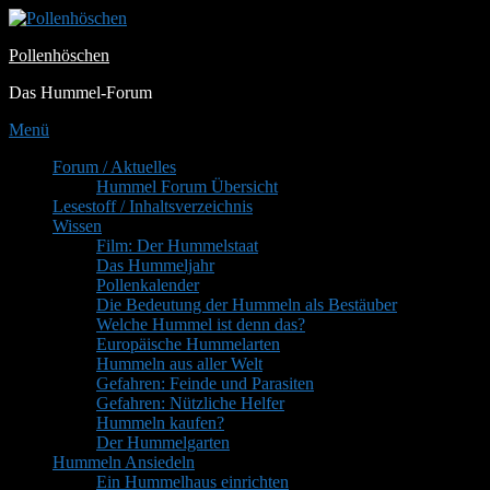
Zum
Inhalt
Pollenhöschen
springen
Das Hummel-Forum
Menü
Primäres
Forum / Aktuelles
Hummel Forum Übersicht
Menü
Lesestoff / Inhaltsverzeichnis
Wissen
Film: Der Hummelstaat
Das Hummeljahr
Pollenkalender
Die Bedeutung der Hummeln als Bestäuber
Welche Hummel ist denn das?
Europäische Hummelarten
Hummeln aus aller Welt
Gefahren: Feinde und Parasiten
Gefahren: Nützliche Helfer
Hummeln kaufen?
Der Hummelgarten
Hummeln Ansiedeln
Ein Hummelhaus einrichten