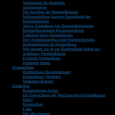
Nistmaterial für Hummeln
Ameisensperre
Der Suchflug der Hummelkönigin
Selbstansiedlung (passive Ansiedlung) der
Hummelkönigin
Aktive Ansiedlung von Hummelköniginnen
Hummelköniginnen Rückkehrerinnen
Umsetzen eines Hummelnestes
Der Orientierungsflug einer Hummelkönigin
Hummelkönigin im Hummelhaus
Wie erkenne ich ob ein Hummelhotel belegt ist?
Anleitung: Hummelklappe
Kontrolle Hummelhaus
Hummeln füttern
Hummelhaus
Hummelhaus Bauanleitungen
Hummelhaus Vergleich
Nistkasten Kamera
Entdecken
Hummelforum Archiv
Die Entwicklung der Wachsmotten-Hummelklappe
Rätsel
Hummelfoto
Links
Wie alles begann