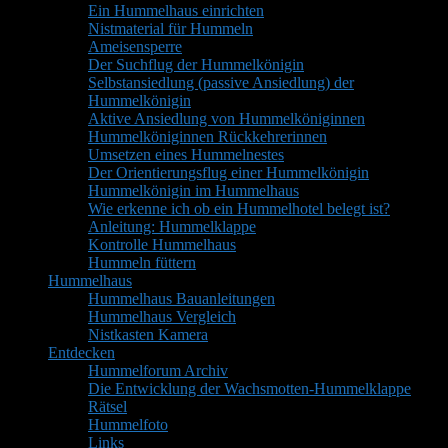
Ein Hummelhaus einrichten
Nistmaterial für Hummeln
Ameisensperre
Der Suchflug der Hummelkönigin
Selbstansiedlung (passive Ansiedlung) der
Hummelkönigin
Aktive Ansiedlung von Hummelköniginnen
Hummelköniginnen Rückkehrerinnen
Umsetzen eines Hummelnestes
Der Orientierungsflug einer Hummelkönigin
Hummelkönigin im Hummelhaus
Wie erkenne ich ob ein Hummelhotel belegt ist?
Anleitung: Hummelklappe
Kontrolle Hummelhaus
Hummeln füttern
Hummelhaus
Hummelhaus Bauanleitungen
Hummelhaus Vergleich
Nistkasten Kamera
Entdecken
Hummelforum Archiv
Die Entwicklung der Wachsmotten-Hummelklappe
Rätsel
Hummelfoto
Links