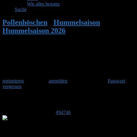
Wie alles begann
Suche
Pollenhöschen
•
Hummelsaison
•
Hummelsaison 2026
•
Antwort auf:
Hummelsaison 2026
Herzlich Willkommen
Um am Hummelforum teilzunehmen musst Du Dich einmalig
registrieren
und danach
anmelden
. Oder hast Du Dein
Passwort
vergessen
?
Antwort auf: Hummelsaison 2026
7. Juni 2026 um 12:32 Uhr
#94746
Insektenfreund
Forenmitglied
DE 06869