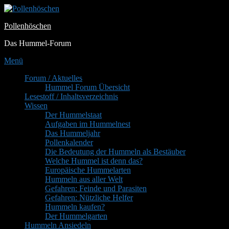
Zum
Inhalt
Pollenhöschen
springen
Das Hummel-Forum
Menü
Primäres
Forum / Aktuelles
Hummel Forum Übersicht
Menü
Lesestoff / Inhaltsverzeichnis
Wissen
Der Hummelstaat
Aufgaben im Hummelnest
Das Hummeljahr
Pollenkalender
Die Bedeutung der Hummeln als Bestäuber
Welche Hummel ist denn das?
Europäische Hummelarten
Hummeln aus aller Welt
Gefahren: Feinde und Parasiten
Gefahren: Nützliche Helfer
Hummeln kaufen?
Der Hummelgarten
Hummeln Ansiedeln