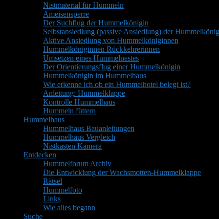
Nistmaterial für Hummeln
Ameisensperre
Der Suchflug der Hummelkönigin
Selbstansiedlung (passive Ansiedlung) der Hummelkönig
Aktive Ansiedlung von Hummelköniginnen
Hummelköniginnen Rückkehrerinnen
Umsetzen eines Hummelnestes
Der Orientierungsflug einer Hummelkönigin
Hummelkönigin im Hummelhaus
Wie erkenne ich ob ein Hummelhotel belegt ist?
Anleitung: Hummelklappe
Kontrolle Hummelhaus
Hummeln füttern
Hummelhaus
Hummelhaus Bauanleitungen
Hummelhaus Vergleich
Nistkasten Kamera
Entdecken
Hummelforum Archiv
Die Entwicklung der Wachsmotten-Hummelklappe
Rätsel
Hummelfoto
Links
Wie alles begann
Suche