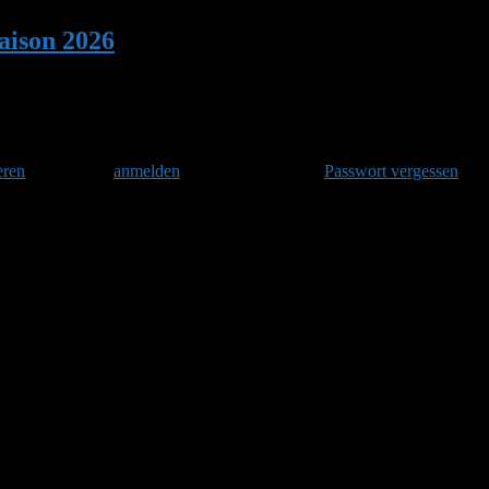
ison 2026
•
Antwort auf: Hummelsaison 20
eren
und danach
anmelden
. Oder hast Du Dein
Passwort vergessen
?
erndiagnose ist immer schwierig. Das könnte theoretisch auch ein Kucku