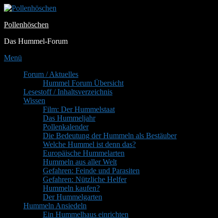
Zum
Inhalt
Pollenhöschen
springen
Das Hummel-Forum
Menü
Primäres
Forum / Aktuelles
Hummel Forum Übersicht
Menü
Lesestoff / Inhaltsverzeichnis
Wissen
Film: Der Hummelstaat
Das Hummeljahr
Pollenkalender
Die Bedeutung der Hummeln als Bestäuber
Welche Hummel ist denn das?
Europäische Hummelarten
Hummeln aus aller Welt
Gefahren: Feinde und Parasiten
Gefahren: Nützliche Helfer
Hummeln kaufen?
Der Hummelgarten
Hummeln Ansiedeln
Ein Hummelhaus einrichten