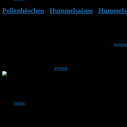
Pollenhöschen
•
Hummelsaison
•
Hummelsa
Herzlich Willkommen
Um am Hummelforum teilzunehmen musst Du Dich einmalig
registri
Antwort auf: Hummelsaison 2026
29. Mai 2026 um 12:19 Uhr
#94668
Mitsch Keil
Forenmitglied
DE 50129
90m
Stefan
schrieb am
29. Mai 2026 um 12:13 Uhr
Ja, das würde zeitlich etwa passen. Aber trotzdem gilt: Eine F
Grüße Stefan