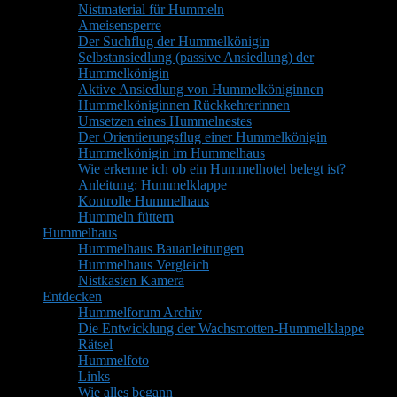
Nistmaterial für Hummeln
Ameisensperre
Der Suchflug der Hummelkönigin
Selbstansiedlung (passive Ansiedlung) der
Hummelkönigin
Aktive Ansiedlung von Hummelköniginnen
Hummelköniginnen Rückkehrerinnen
Umsetzen eines Hummelnestes
Der Orientierungsflug einer Hummelkönigin
Hummelkönigin im Hummelhaus
Wie erkenne ich ob ein Hummelhotel belegt ist?
Anleitung: Hummelklappe
Kontrolle Hummelhaus
Hummeln füttern
Hummelhaus
Hummelhaus Bauanleitungen
Hummelhaus Vergleich
Nistkasten Kamera
Entdecken
Hummelforum Archiv
Die Entwicklung der Wachsmotten-Hummelklappe
Rätsel
Hummelfoto
Links
Wie alles begann