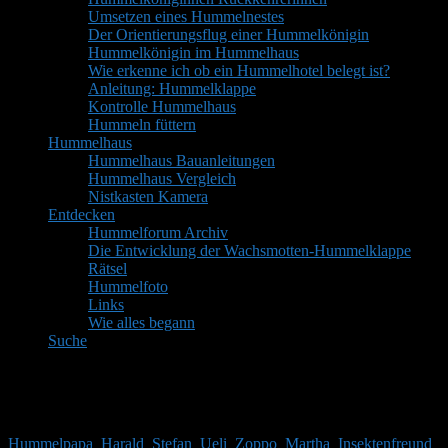
Umsetzen eines Hummelnestes
Der Orientierungsflug einer Hummelkönigin
Hummelkönigin im Hummelhaus
Wie erkenne ich ob ein Hummelhotel belegt ist?
Anleitung: Hummelklappe
Kontrolle Hummelhaus
Hummeln füttern
Hummelhaus
Hummelhaus Bauanleitungen
Hummelhaus Vergleich
Nistkasten Kamera
Entdecken
Hummelforum Archiv
Die Entwicklung der Wachsmotten-Hummelklappe
Rätsel
Hummelfoto
Links
Wie alles begann
Suche
Mitglieder
Gäste online in den letzten 24 Stunden: 5465, Mitglieder: 10
Hummelpapa
,
Harald
,
Stefan
,
Ueli
,
Zoppo
,
Martha
,
Insektenfreund
,