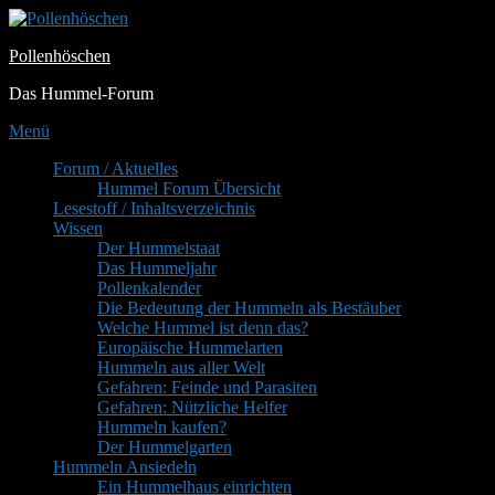
Zum
Inhalt
Pollenhöschen
springen
Das Hummel-Forum
Menü
Primäres
Forum / Aktuelles
Hummel Forum Übersicht
Menü
Lesestoff / Inhaltsverzeichnis
Wissen
Der Hummelstaat
Das Hummeljahr
Pollenkalender
Die Bedeutung der Hummeln als Bestäuber
Welche Hummel ist denn das?
Europäische Hummelarten
Hummeln aus aller Welt
Gefahren: Feinde und Parasiten
Gefahren: Nützliche Helfer
Hummeln kaufen?
Der Hummelgarten
Hummeln Ansiedeln
Ein Hummelhaus einrichten