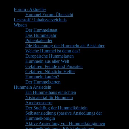
Seitenleisten-
Forum / Aktuelles
Widgetbereich
Hummel Forum Übersicht
Lesestoff / Inhaltsverzeichnis
Wissen
Der Hummelstaat
Das Hummeljahr
Pollenkalender
Die Bedeutung der Hummeln als Bestäuber
Welche Hummel ist denn das?
Europäische Hummelarten
Hummeln aus aller Welt
Gefahren: Feinde und Parasiten
Gefahren: Nützliche Helfer
Hummeln kaufen?
Der Hummelgarten
Hummeln Ansiedeln
Ein Hummelhaus einrichten
Nistmaterial für Hummeln
Ameisensperre
Der Suchflug der Hummelkönigin
Selbstansiedlung (passive Ansiedlung) der
Hummelkönigin
Aktive Ansiedlung von Hummelköniginnen
Hummelköniginnen Rückkehrerinnen