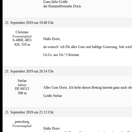
Ganz liebe Grüße
die Hummelfreundin Doris
21. September 2019 um 19:48 Uhr
Christian
Forenmitglied
Hallo Doris,
A-4800, 4851
420, 510 m
da wünsch´ ich Dir alles Gute und baldige Genesung, Jule wird d
Lb.Gr. aus Oö.! Christian
21. September 2019 um 20:14 Uhr
Stefan
Admin
Alles Gute Doris. Ich hefte diesen Beitrag hiermit ganz nach o
DE 84513
398 m
Grüße Stefan
21. September 2019 um 21:13 Uhr
petersberg
Forenmitglied
Hallo Doris