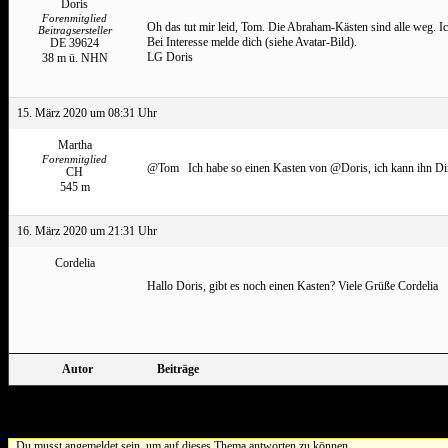
Doris
Forenmitglied
Oh das tut mir leid, Tom. Die Abraham-Kästen sind alle weg. I
Beitragsersteller
Bei Interesse melde dich (siehe Avatar-Bild).
DE 39624
LG Doris
38 m ü. NHN
15. März 2020 um 08:31 Uhr
Martha
Forenmitglied
@Tom Ich habe so einen Kasten von @Doris, ich kann ihn Dir b
CH
545 m
16. März 2020 um 21:31 Uhr
Cordelia
Hallo Doris, gibt es noch einen Kasten? Viele Grüße Cordelia
Autor
Beiträge
Ansicht von 15 Beiträgen – 1 bis 15 (von insgesamt 18)
Du musst angemeldet sein, um auf dieses Thema antworten zu können.