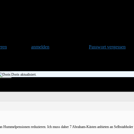
ufen
eren
und danach
anmelden
. Oder hast Du Dein
Passwort vergessen
?
Doris aktualisiert.
 an Hummelpensionen reduzieren. Ich muss daher 7 Abraham-Kästen anbieten an Selbstabholer 