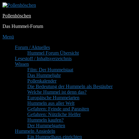
Zum
Inhalt
Pollenhöschen
springen
Das Hummel-Forum
Menü
Primäres
Forum / Aktuelles
Hummel Forum Übersicht
Menü
Lesestoff / Inhaltsverzeichnis
Wissen
Film: Der Hummelstaat
Das Hummeljahr
Pollenkalender
Die Bedeutung der Hummeln als Bestäuber
Welche Hummel ist denn das?
Europäische Hummelarten
Hummeln aus aller Welt
Gefahren: Feinde und Parasiten
Gefahren: Nützliche Helfer
Hummeln kaufen?
Der Hummelgarten
Hummeln Ansiedeln
Ein Hummelhaus einrichten