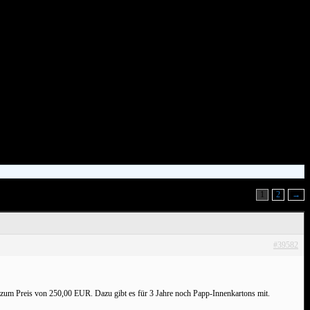
1
2
→
#39582
zum Preis von 250,00 EUR. Dazu gibt es für 3 Jahre noch Papp-Innenkartons mit.