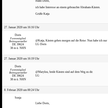
Hallo Doris,
ich habe Interesse an einem gebrauchte Abraham-Kästen.
Grüße Katja
27. Januar 2020 um 16:16 Uhr
Doris
Forenmitglied
@Katja, Kästen gehen morgen auf die Reise. Nun habe ich nur 
Beitragsersteller
LG Doris
DE 39624
38 m ü. NHN
27. Januar 2020 um 16:19 Uhr
Doris
Forenmitglied
@Marylou, beide Kästen sind auf dem Weg zu dir.
Beitragsersteller
LG
DE 39624
38 m ü. NHN
8. Februar 2020 um 00:24 Uhr
Sonja
Liebe Doris,