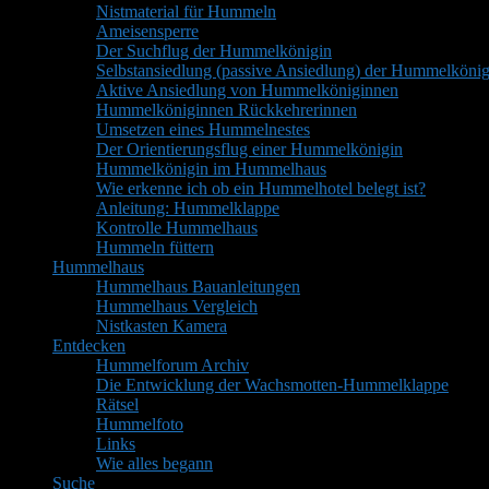
Nistmaterial für Hummeln
Ameisensperre
Der Suchflug der Hummelkönigin
Selbstansiedlung (passive Ansiedlung) der Hummelkönig
Aktive Ansiedlung von Hummelköniginnen
Hummelköniginnen Rückkehrerinnen
Umsetzen eines Hummelnestes
Der Orientierungsflug einer Hummelkönigin
Hummelkönigin im Hummelhaus
Wie erkenne ich ob ein Hummelhotel belegt ist?
Anleitung: Hummelklappe
Kontrolle Hummelhaus
Hummeln füttern
Hummelhaus
Hummelhaus Bauanleitungen
Hummelhaus Vergleich
Nistkasten Kamera
Entdecken
Hummelforum Archiv
Die Entwicklung der Wachsmotten-Hummelklappe
Rätsel
Hummelfoto
Links
Wie alles begann
Suche