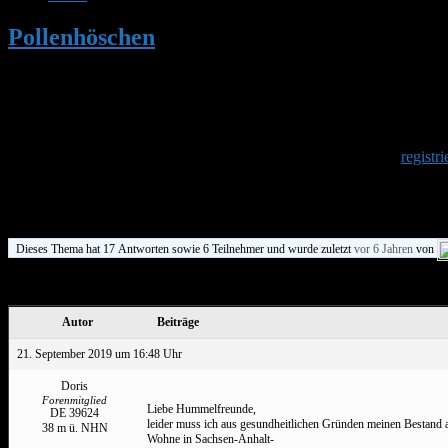
Pollenhöschen
•
Abraham-Kästen zu verka
Herzlich Willkommen
Um am Hummelforum teilzunehmen musst Du Dich einmalig
registri
Abraham-Kästen zu verkaufen
Dieses Thema hat 17 Antworten sowie 6 Teilnehmer und wurde zuletzt
vor 6 Jahren
von
Ansicht von 15 Beiträgen – 1 bis 15 (von insgesamt 18)
Autor
Beiträge
21. September 2019 um 16:48 Uhr
Doris
Forenmitglied
Liebe Hummelfreunde,
DE 39624
leider muss ich aus gesundheitlichen Gründen meinen Bestand
38 m ü. NHN
Wohne in Sachsen-Anhalt-