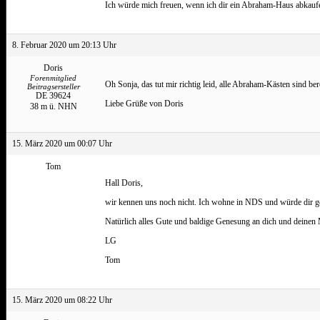
Ich würde mich freuen, wenn ich dir ein Abraham-Haus abkauf
8. Februar 2020 um 20:13 Uhr
Doris
Forenmitglied
Oh Sonja, das tut mir richtig leid, alle Abraham-Kästen sind be
Beitragsersteller
DE 39624
Liebe Grüße von Doris
38 m ü. NHN
15. März 2020 um 00:07 Uhr
Tom
Hall Doris,
wir kennen uns noch nicht. Ich wohne in NDS und würde dir 
Natürlich alles Gute und baldige Genesung an dich und deinen
LG
Tom
15. März 2020 um 08:22 Uhr