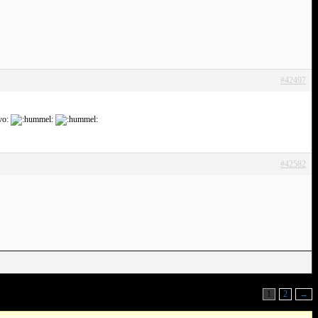
#42497
#42582
1
2
→