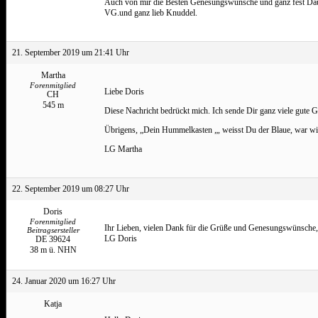
Auch von mir die Besten Genesungswünsche und ganz fest Da
VG.und ganz lieb Knuddel.
21. September 2019 um 21:41 Uhr
Martha
Forenmitglied
Liebe Doris
CH
545 m
Diese Nachricht bedrückt mich. Ich sende Dir ganz viele gute
Übrigens, „Dein Hummelkasten „, weisst Du der Blaue, war wir
LG Martha
22. September 2019 um 08:27 Uhr
Doris
Forenmitglied
Ihr Lieben, vielen Dank für die Grüße und Genesungswünsche, 
Beitragsersteller
LG Doris
DE 39624
38 m ü. NHN
24. Januar 2020 um 16:27 Uhr
Katja