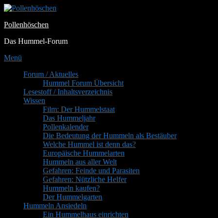
Zum
Inhalt
Pollenhöschen
springen
Das Hummel-Forum
Menü
Primäres
Forum / Aktuelles
Hummel Forum Übersicht
Menü
Lesestoff / Inhaltsverzeichnis
Wissen
Film: Der Hummelstaat
Das Hummeljahr
Pollenkalender
Die Bedeutung der Hummeln als Bestäuber
Welche Hummel ist denn das?
Europäische Hummelarten
Hummeln aus aller Welt
Gefahren: Feinde und Parasiten
Gefahren: Nützliche Helfer
Hummeln kaufen?
Der Hummelgarten
Hummeln Ansiedeln
Ein Hummelhaus einrichten