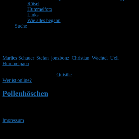
Rätsel
Hummelfoto
Links
Wie alles begann
Suche
Mitglieder
Gäste online in den letzten 24 Stunden: 4054, Mitglieder: 7
Marlies Schauer
,
Stefan
,
jonzbonz
,
Christian
,
Wachtel
,
Ueli
,
Hummelpapa
Themen:
2.514,
Beiträge:
41.967,
Mitglieder:
1.753
Unser neuestes Mitglied ist
Quisille
, herzlich Willkommen!
Wer ist online?
Pollenhöschen
•
Suchergebnisse für
''Unbehandelte Pflanzen'
Impressum
• 06.08.2026 • 19:19 Uhr
YouTube
RSS-