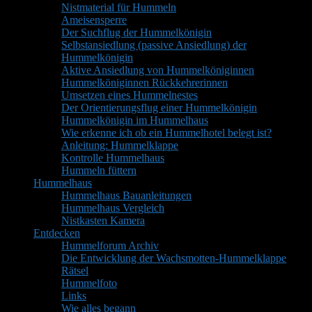
Nistmaterial für Hummeln
Ameisensperre
Der Suchflug der Hummelkönigin
Selbstansiedlung (passive Ansiedlung) der
Hummelkönigin
Aktive Ansiedlung von Hummelköniginnen
Hummelköniginnen Rückkehrerinnen
Umsetzen eines Hummelnestes
Der Orientierungsflug einer Hummelkönigin
Hummelkönigin im Hummelhaus
Wie erkenne ich ob ein Hummelhotel belegt ist?
Anleitung: Hummelklappe
Kontrolle Hummelhaus
Hummeln füttern
Hummelhaus
Hummelhaus Bauanleitungen
Hummelhaus Vergleich
Nistkasten Kamera
Entdecken
Hummelforum Archiv
Die Entwicklung der Wachsmotten-Hummelklappe
Rätsel
Hummelfoto
Links
Wie alles begann