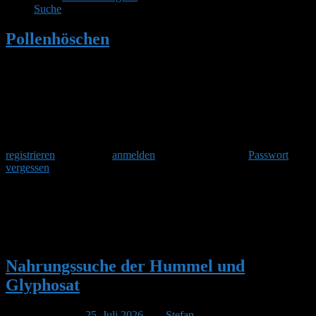
Suche
Pollenhöschen
•
Suchergebnisse für
''Unbehandelte Pflanzen'
Herzlich Willkommen
Um am Hummelforum teilzunehmen musst Du Dich einmalig
registrieren
und danach
anmelden
. Oder hast Du Dein
Passwort
vergessen
?
Suchergebnisse für:
'Unbehandelte Pflanzen
Nahrungssuche der Hummel und
Glyphosat
Veröffentlicht am
25. Juli 2026
von
Stefan