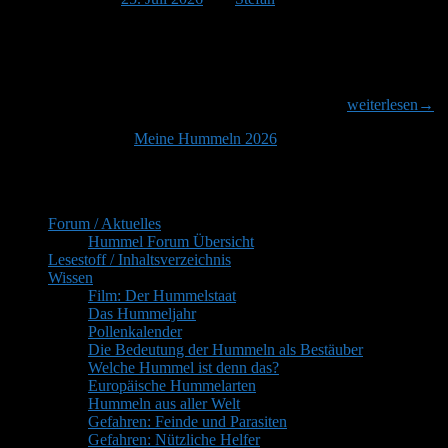
Der weltweite Rückgang von Bestäubern steht auch im Fokus der
Umweltforschung. Eine wissenschaftliche Untersuchung aus dem
Jahr 2025 ging der Frage nach wie sich glyphosatbasierte Herbizide
auf das Verhalten von Insekten auswirken. Die Forscher
Nahrungssuche
untersuchten ob Tiere kontaminierte Pflanzen meiden
weiterlesen
→
der
Veröffentlicht unter
Meine Hummeln 2026
Hummel
und
Primärer
Glyphosat
Inhaltsverzeichnis
Seitenleisten-
Forum / Aktuelles
Widgetbereich
Hummel Forum Übersicht
Lesestoff / Inhaltsverzeichnis
Wissen
Film: Der Hummelstaat
Das Hummeljahr
Pollenkalender
Die Bedeutung der Hummeln als Bestäuber
Welche Hummel ist denn das?
Europäische Hummelarten
Hummeln aus aller Welt
Gefahren: Feinde und Parasiten
Gefahren: Nützliche Helfer