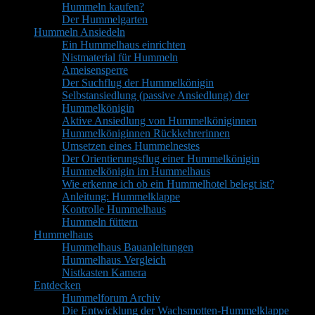
Hummeln kaufen?
Der Hummelgarten
Hummeln Ansiedeln
Ein Hummelhaus einrichten
Nistmaterial für Hummeln
Ameisensperre
Der Suchflug der Hummelkönigin
Selbstansiedlung (passive Ansiedlung) der
Hummelkönigin
Aktive Ansiedlung von Hummelköniginnen
Hummelköniginnen Rückkehrerinnen
Umsetzen eines Hummelnestes
Der Orientierungsflug einer Hummelkönigin
Hummelkönigin im Hummelhaus
Wie erkenne ich ob ein Hummelhotel belegt ist?
Anleitung: Hummelklappe
Kontrolle Hummelhaus
Hummeln füttern
Hummelhaus
Hummelhaus Bauanleitungen
Hummelhaus Vergleich
Nistkasten Kamera
Entdecken
Hummelforum Archiv
Die Entwicklung der Wachsmotten-Hummelklappe