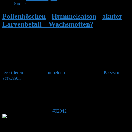
Suche
Pollenhöschen
•
Hummelsaison
•
akuter
Larvenbefall – Wachsmotten?
•
Antwort
auf: akuter Larvenbefall – Wachsmotten?
Herzlich Willkommen
Um am Hummelforum teilzunehmen musst Du Dich einmalig
registrieren
und danach
anmelden
. Oder hast Du Dein
Passwort
vergessen
?
Antwort auf: akuter Larvenbefall –
Wachsmotten?
5. Juli 2025 um 12:11 Uhr
#92042
BerndP
Forenmitglied
Beitragsersteller