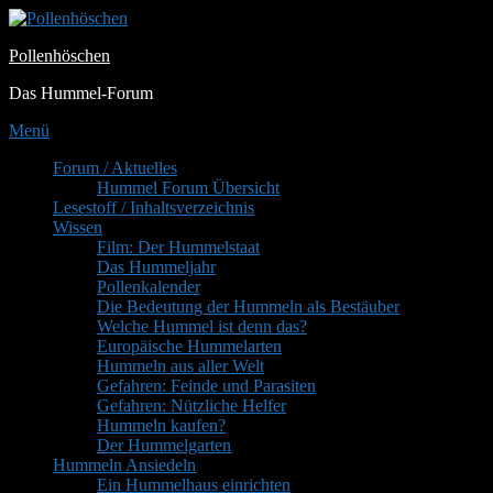
Zum
Inhalt
Pollenhöschen
springen
Das Hummel-Forum
Menü
Primäres
Forum / Aktuelles
Hummel Forum Übersicht
Menü
Lesestoff / Inhaltsverzeichnis
Wissen
Film: Der Hummelstaat
Das Hummeljahr
Pollenkalender
Die Bedeutung der Hummeln als Bestäuber
Welche Hummel ist denn das?
Europäische Hummelarten
Hummeln aus aller Welt
Gefahren: Feinde und Parasiten
Gefahren: Nützliche Helfer
Hummeln kaufen?
Der Hummelgarten
Hummeln Ansiedeln
Ein Hummelhaus einrichten