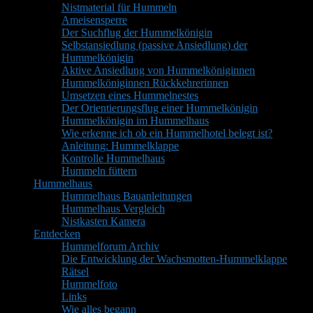
Nistmaterial für Hummeln
Ameisensperre
Der Suchflug der Hummelkönigin
Selbstansiedlung (passive Ansiedlung) der
Hummelkönigin
Aktive Ansiedlung von Hummelköniginnen
Hummelköniginnen Rückkehrerinnen
Umsetzen eines Hummelnestes
Der Orientierungsflug einer Hummelkönigin
Hummelkönigin im Hummelhaus
Wie erkenne ich ob ein Hummelhotel belegt ist?
Anleitung: Hummelklappe
Kontrolle Hummelhaus
Hummeln füttern
Hummelhaus
Hummelhaus Bauanleitungen
Hummelhaus Vergleich
Nistkasten Kamera
Entdecken
Hummelforum Archiv
Die Entwicklung der Wachsmotten-Hummelklappe
Rätsel
Hummelfoto
Links
Wie alles begann